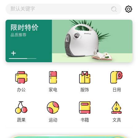
默认关键字
办公
家电
服饰
日用
蔬果
运动
书籍
文具