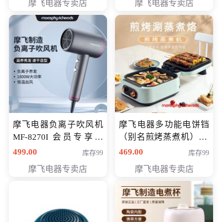
摩飞电器专卖店
摩飞电器专卖店
摩飞电器负离子吹风机
摩飞电器多功能电饼铛
MF-8270I 会员专享价
（别名煎烤蒸煮机） 型
369元
号MF-8888B 会员专享
499.00
469.00
库存99
库存99
价389元
摩飞电器专卖店
摩飞电器专卖店