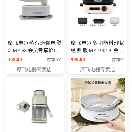
摩飞电器蒸汽迷你电熨
摩飞电器多功能料理锅
斗MF-S8 会员专享价168
经典版MF-1901B 会员
元
专享价399元
369.00
999.00
库存100
库存99
摩飞电器专卖店
摩飞电器专卖店