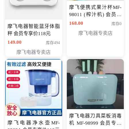
摩飞便携式果汁杯MF-
98011 (榨汁机) 会员专
享价138元
168.00
库存0
摩飞电器智能蓝牙体脂
摩飞电器专卖店
秤 会员专享价118元
149.00
库存494
摩飞电器专卖店
摩飞电器刀具菜板消毒
摩飞电器净水壶MF-
机 MF-98999 会员专享