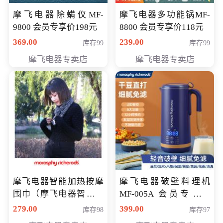
摩飞电器除螨仪MF-
摩飞电器多功能锅MF-
9800 会员专享价198元
8800 会员专享价118元
369.00
239.00
库存99
库存99
摩飞电器专卖店
摩飞电器专卖店
摩飞电器智能加热按摩
摩飞电器破壁料理机
围巾（摩飞电器智能加
MF-005A 会员专享价
热按摩围脖） 会员专享
198元
279.00
399.00
库存98
库存97
价168元