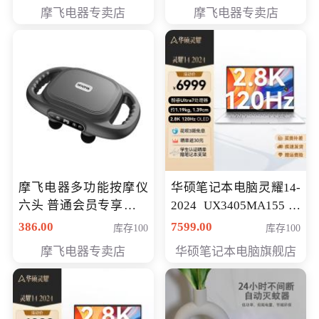
摩飞电器专卖店
摩飞电器专卖店
摩飞电器多功能按摩仪
华硕笔记本电脑灵耀14-
六头 普通会员专享价格
2024 UX3405MA155冰
199元
川银 oled 智慧轻薄本 会
386.00
7599.00
库存100
库存100
员专享价6898元
摩飞电器专卖店
华硕笔记本电脑旗舰店