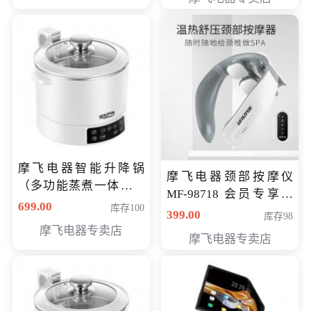
摩飞电器智能升降锅
摩飞电器颈部按摩仪
（多功能蒸煮一体锅）
MF-98718 会员专享价
（智能升降养生锅） 会
699.00
库存100
299元
399.00
库存98
员专享价399元
摩飞电器专卖店
摩飞电器专卖店