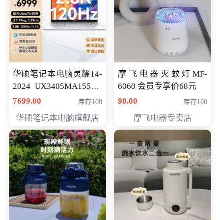
华硕笔记本电脑灵耀14-
摩飞电器灭蚊灯MF-
2024 UX3405MA155夜
6060 会员专享价68元
空蓝 oled 智慧轻薄本 会
7699.00
98.00
库存100
库存100
员专享价6998元
华硕笔记本电脑旗舰店
摩飞电器专卖店