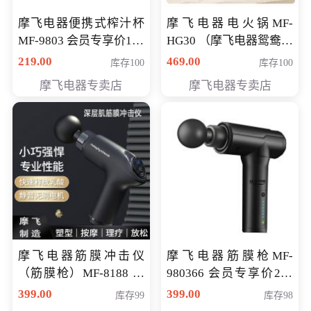
摩飞电器便携式榨汁杯
摩飞电器电火锅MF-
MF-9803 会员专享价138
HG30 （摩飞电器鸳鸯锅
元
MF-HG30 ） 会员专享价
219.00
469.00
库存100
库存100
319元
摩飞电器专卖店
摩飞电器专卖店
摩飞电器筋膜冲击仪
摩飞电器筋膜枪MF-
（筋膜枪）MF-8188 会
980366 会员专享价299
员专享价268元
元
399.00
399.00
库存99
库存98