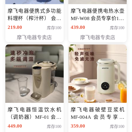
摩飞电器便携式多功能
摩飞电器便携电热水壶
料理杯（榨汁杯） 会员
MF-W08 会员专享价198
专享价118元
元
219.00
439.00
库存100
库存100
摩飞电器专卖店
摩飞电器专卖店
摩飞电器恒温饮水机
摩飞电器破壁豆浆机
（调奶器）MF-01 会员
MF-004A 会员专享价
专享价366元
168元
449.00
359.00
库存100
库存100