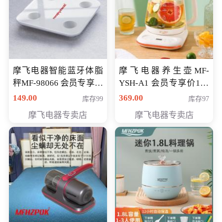
摩飞电器智能蓝牙体脂
摩飞电器养生壶MF-
秤MF-98066 会员专享价
YSH-A1 会员专享价198
98元
元
149.00
369.00
库存99
库存97
摩飞电器专卖店
摩飞电器专卖店