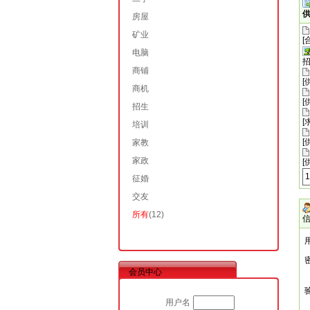
房屋
矿业
[
电脑
商铺
[
商机
[
招生
[
培训
[
家教
家政
[
征婚
交友
所有
(12)
会员中心
用户名