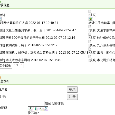
供求信息
合作]
[供应]
招聘网络兼职推广人员
2022-01-17 19:49:34
转让二手电动车（
供应] 大量出售洛川苹果，假一赔十
2015-04-04 23:52:47
[求购] 大量求购苹
供应] 房租600元每月的好房子出租
2013-02-07 15:12:16
[供应] 转让60V立
求购] 收购铁床，椅子
2013-02-07 15:09:12
[供应] 九八成新
供应] 压面机，封杯机，豆浆机白菜价出售！
2013-02-07 15:05:48
[供应] 出售－面
供应] 本人求职小车司机
2013-02-07 15:01:36
[求购] 本公司招
1/1
1
12个记录
信息发布
用户名
密 码
请输入验证码
验证码
看不清?