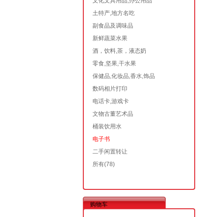
文化文具用品,办公用品
土特产,地方名吃
副食品及调味品
新鲜蔬菜水果
酒，饮料,茶，液态奶
零食,坚果,干水果
保健品,化妆品,香水,饰品
数码相片打印
电话卡,游戏卡
文物古董艺术品
桶装饮用水
电子书
二手闲置转让
所有
(78)
购物车