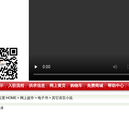
示
入驻流程
供求信息
网上黄页
购物车
免费商城
帮助中心
位置:
HOME
>
网上超市
>
电子书
>
其它语言小说
记录