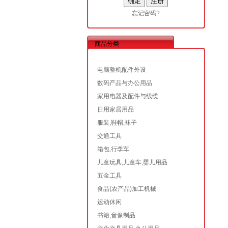
忘记密码?
商品分类
电脑整机配件外设
数码产品与办公用品
家用电器及配件与线缆
日用家居用品
服装,鞋帽,袜子
交通工具
箱包,行李车
儿童玩具,儿童车,婴儿用品
五金工具
食品(农产品)加工机械
运动休闲
书籍,音像制品