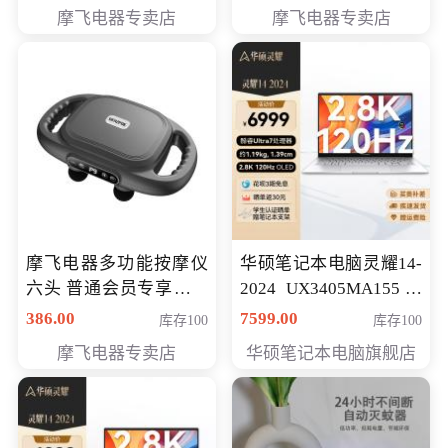
摩飞电器专卖店
摩飞电器专卖店
摩飞电器多功能按摩仪
华硕笔记本电脑灵耀14-
六头 普通会员专享价格
2024 UX3405MA155冰
199元
川银 oled 智慧轻薄本 会
386.00
7599.00
库存100
库存100
员专享价6898元
摩飞电器专卖店
华硕笔记本电脑旗舰店