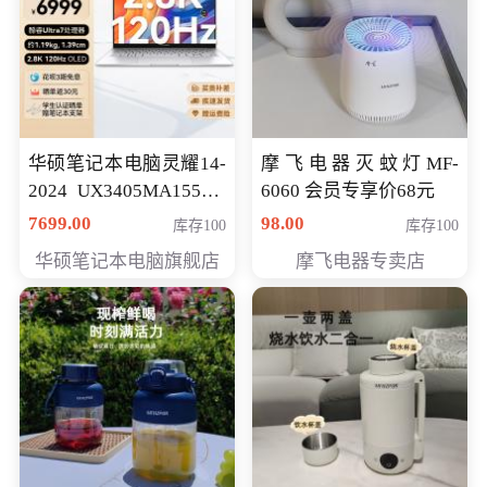
华硕笔记本电脑灵耀14-
摩飞电器灭蚊灯MF-
2024 UX3405MA155夜
6060 会员专享价68元
空蓝 oled 智慧轻薄本 会
7699.00
98.00
库存100
库存100
员专享价6998元
华硕笔记本电脑旗舰店
摩飞电器专卖店