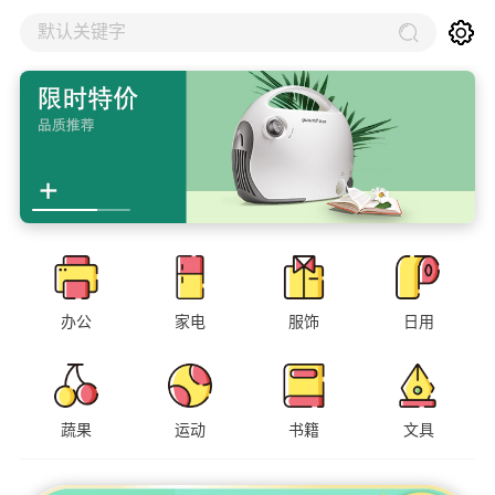
默认关键字
办公
家电
服饰
日用
蔬果
运动
书籍
文具