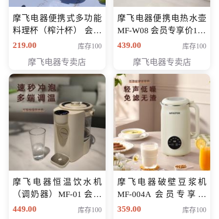
摩飞电器便携式多功能
摩飞电器便携电热水壶
料理杯（榨汁杯） 会员
MF-W08 会员专享价198
专享价118元
元
219.00
439.00
库存100
库存100
摩飞电器专卖店
摩飞电器专卖店
摩飞电器恒温饮水机
摩飞电器破壁豆浆机
（调奶器）MF-01 会员
MF-004A 会员专享价
专享价366元
168元
449.00
359.00
库存100
库存100