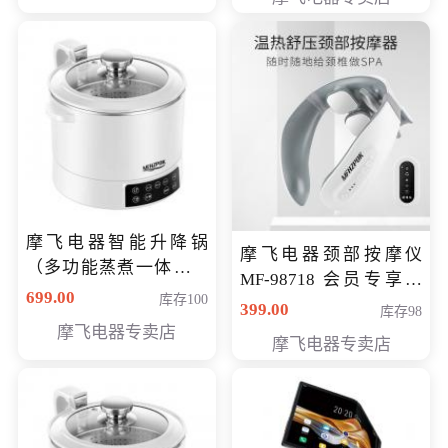
摩飞电器智能升降锅
摩飞电器颈部按摩仪
（多功能蒸煮一体锅）
MF-98718 会员专享价
（智能升降养生锅） 会
699.00
库存100
299元
399.00
库存98
员专享价399元
摩飞电器专卖店
摩飞电器专卖店