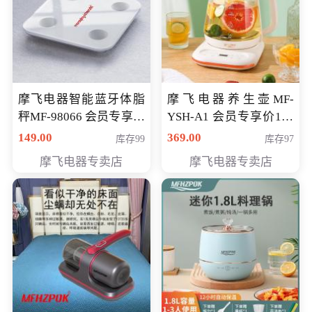
摩飞电器智能蓝牙体脂
摩飞电器养生壶MF-
秤MF-98066 会员专享价
YSH-A1 会员专享价198
98元
元
149.00
369.00
库存99
库存97
摩飞电器专卖店
摩飞电器专卖店