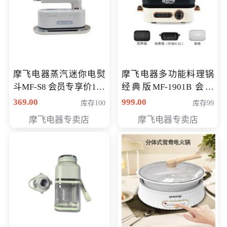
摩飞电器蒸汽迷你电熨
摩飞电器多功能料理锅
斗MF-S8 会员专享价168
经典版MF-1901B 会员
元
专享价399元
369.00
999.00
库存100
库存99
摩飞电器专卖店
摩飞电器专卖店