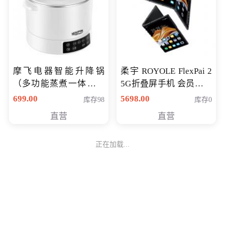
摩飞电器智能升降锅
柔宇 ROYOLE FlexPai 2
（多功能蒸煮一体锅）
5G折叠屏手机 会员专享
（智能升降养生锅） 会
购买价格 4998元
699.00
5698.00
库存98
库存0
员专享价399元
直营
直营
正在加载...