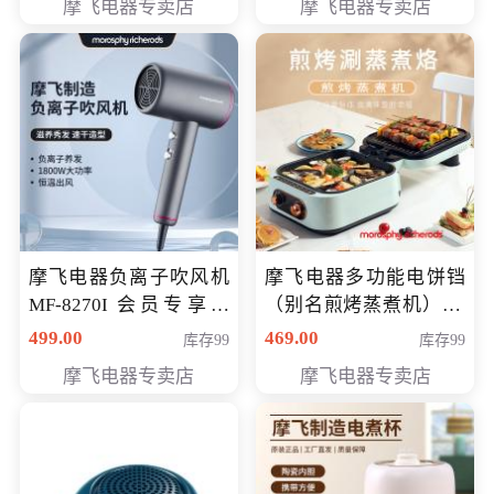
摩飞电器专卖店
摩飞电器专卖店
摩飞电器负离子吹风机
摩飞电器多功能电饼铛
MF-8270I 会员专享价
（别名煎烤蒸煮机） 型
369元
号MF-8888B 会员专享
499.00
469.00
库存99
库存99
价389元
摩飞电器专卖店
摩飞电器专卖店