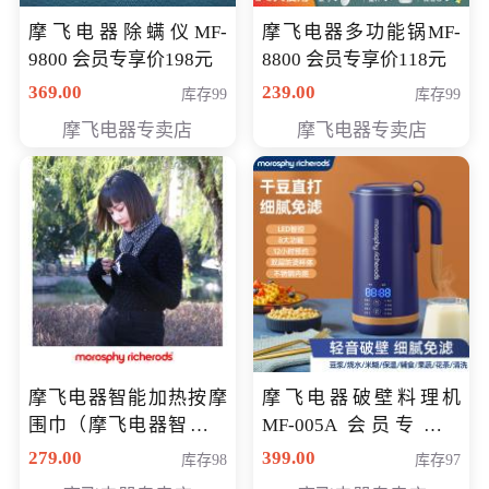
摩飞电器除螨仪MF-
摩飞电器多功能锅MF-
9800 会员专享价198元
8800 会员专享价118元
369.00
239.00
库存99
库存99
摩飞电器专卖店
摩飞电器专卖店
摩飞电器智能加热按摩
摩飞电器破壁料理机
围巾（摩飞电器智能加
MF-005A 会员专享价
热按摩围脖） 会员专享
198元
279.00
399.00
库存98
库存97
价168元