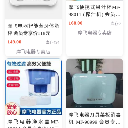
摩飞便携式果汁杯MF-
98011 (榨汁机) 会员专
享价138元
168.00
库存0
摩飞电器智能蓝牙体脂
摩飞电器专卖店
秤 会员专享价118元
149.00
库存494
摩飞电器专卖店
摩飞电器刀具菜板消毒
摩飞电器净水壶MF-
机 MF-98999 会员专享