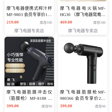
摩飞电器便携式榨汁杯
摩飞电器电火锅MF-
MF-9803 会员专享价138
HG30 （摩飞电器鸳鸯锅
元
MF-HG30 ） 会员专享价
219.00
469.00
库存100
库存100
319元
摩飞电器专卖店
摩飞电器专卖店
摩飞电器筋膜冲击仪
摩飞电器筋膜枪MF-
（筋膜枪）MF-8188 会
980366 会员专享价299
员专享价268元
元
399.00
399.00
库存99
库存98