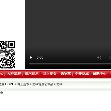
示
入驻流程
供求信息
网上黄页
购物车
免费商城
帮助中心
位置:
HOME
>
网上超市
>
文物古董艺术品
>
文物
记录