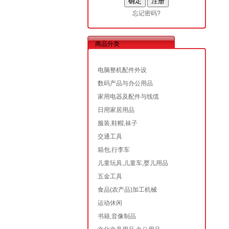
忘记密码?
商品分类
电脑整机配件外设
数码产品与办公用品
家用电器及配件与线缆
日用家居用品
服装,鞋帽,袜子
交通工具
箱包,行李车
儿童玩具,儿童车,婴儿用品
五金工具
食品(农产品)加工机械
运动休闲
书籍,音像制品