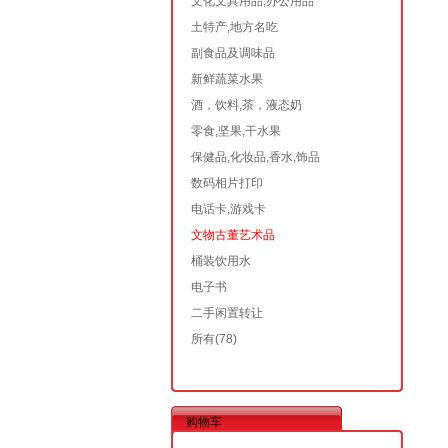
文化文具用品,办公用品
土特产,地方名吃
副食品及调味品
新鲜蔬菜水果
酒，饮料,茶，液态奶
零食,坚果,干水果
保健品,化妆品,香水,饰品
数码相片打印
电话卡,游戏卡
文物古董艺术品
桶装饮用水
电子书
二手闲置转让
所有
(78)
购物车