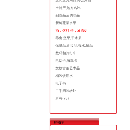
文化文具用品,办公用品
土特产,地方名吃
副食品及调味品
新鲜蔬菜水果
酒，饮料,茶，液态奶
零食,坚果,干水果
保健品,化妆品,香水,饰品
数码相片打印
电话卡,游戏卡
文物古董艺术品
桶装饮用水
电子书
二手闲置转让
所有
(78)
购物车