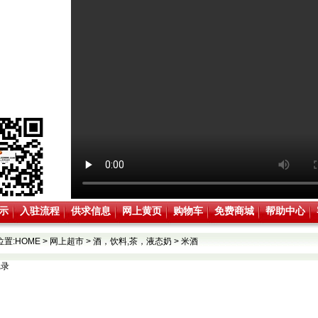
示
入驻流程
供求信息
网上黄页
购物车
免费商城
帮助中心
位置:
HOME
>
网上超市
>
酒，饮料,茶，液态奶
>
米酒
记录