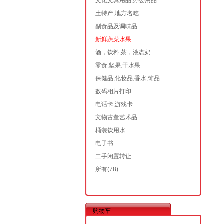
文化文具用品,办公用品
土特产,地方名吃
副食品及调味品
新鲜蔬菜水果
酒，饮料,茶，液态奶
零食,坚果,干水果
保健品,化妆品,香水,饰品
数码相片打印
电话卡,游戏卡
文物古董艺术品
桶装饮用水
电子书
二手闲置转让
所有
(78)
购物车