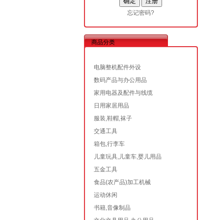
忘记密码?
商品分类
电脑整机配件外设
数码产品与办公用品
家用电器及配件与线缆
日用家居用品
服装,鞋帽,袜子
交通工具
箱包,行李车
儿童玩具,儿童车,婴儿用品
五金工具
食品(农产品)加工机械
运动休闲
书籍,音像制品