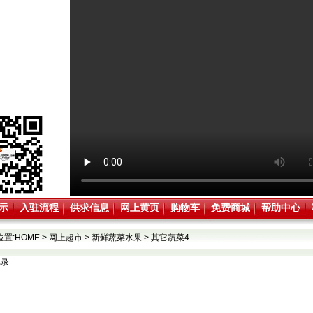
示
入驻流程
供求信息
网上黄页
购物车
免费商城
帮助中心
位置:
HOME
>
网上超市
>
新鲜蔬菜水果
>
其它蔬菜4
记录