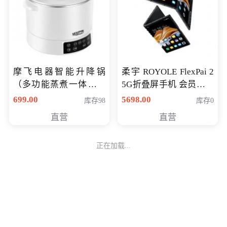
摩飞电器智能升降锅
柔宇 ROYOLE FlexPai 2
（多功能蒸煮一体锅）
5G折叠屏手机 会员专享
（智能升降养生锅） 会
购买价格 4998元
699.00
5698.00
库存98
库存0
员专享价399元
直营
直营
正在加载...