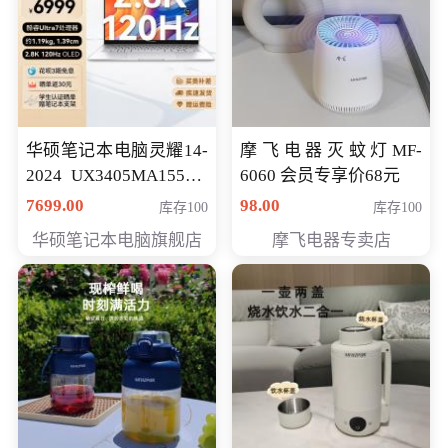
华硕笔记本电脑灵耀14-
摩飞电器灭蚊灯MF-
2024 UX3405MA155夜
6060 会员专享价68元
空蓝 oled 智慧轻薄本 会
7699.00
98.00
库存100
库存100
员专享价6998元
华硕笔记本电脑旗舰店
摩飞电器专卖店