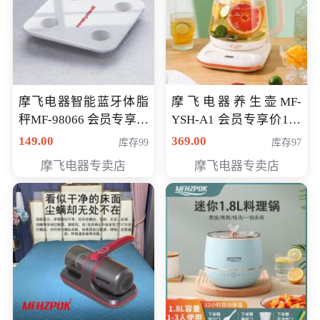
摩飞电器智能蓝牙体脂
摩飞电器养生壶MF-
秤MF-98066 会员专享价
YSH-A1 会员专享价198
98元
元
149.00
369.00
库存99
库存97
摩飞电器专卖店
摩飞电器专卖店