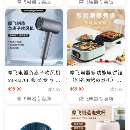
摩飞电器专卖店
摩飞电器专卖店
摩飞电器负离子吹风机
摩飞电器多功能电饼铛
MF-8270I 会员专享价
（别名煎烤蒸煮机） 型
369元
号MF-8888B 会员专享
499.00
469.00
库存99
库存99
价389元
摩飞电器专卖店
摩飞电器专卖店