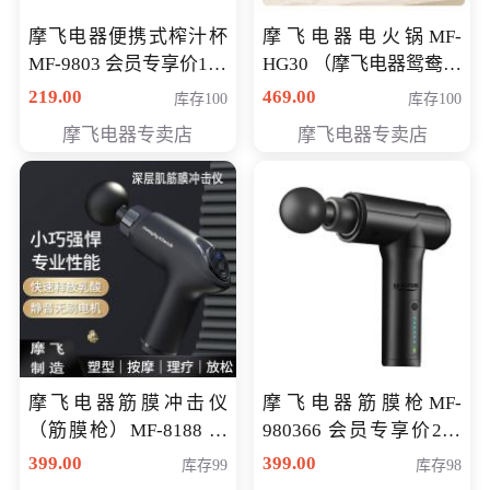
摩飞电器便携式榨汁杯
摩飞电器电火锅MF-
MF-9803 会员专享价138
HG30 （摩飞电器鸳鸯锅
元
MF-HG30 ） 会员专享价
219.00
469.00
库存100
库存100
319元
摩飞电器专卖店
摩飞电器专卖店
摩飞电器筋膜冲击仪
摩飞电器筋膜枪MF-
（筋膜枪）MF-8188 会
980366 会员专享价299
员专享价268元
元
399.00
399.00
库存99
库存98