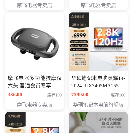
摩飞电器专卖店
摩飞电器专卖店
摩飞电器多功能按摩仪
华硕笔记本电脑灵耀14-
六头 普通会员专享价格
2024 UX3405MA155冰
199元
川银 oled 智慧轻薄本 会
386.00
7599.00
库存100
库存100
员专享价6898元
摩飞电器专卖店
华硕笔记本电脑旗舰店