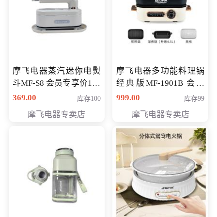
摩飞电器蒸汽迷你电熨
摩飞电器多功能料理锅
斗MF-S8 会员专享价168
经典版MF-1901B 会员
元
专享价399元
369.00
999.00
库存100
库存99
摩飞电器专卖店
摩飞电器专卖店