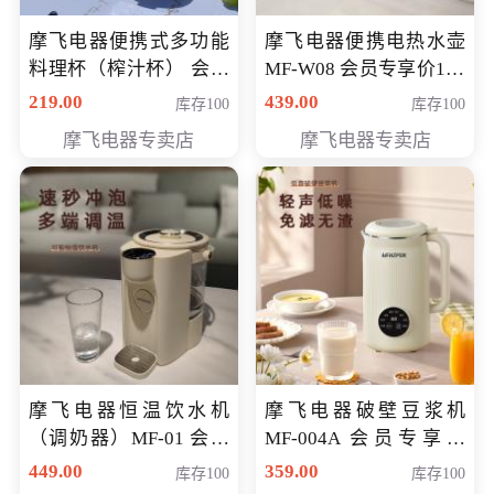
摩飞电器便携式多功能
摩飞电器便携电热水壶
料理杯（榨汁杯） 会员
MF-W08 会员专享价198
专享价118元
元
219.00
439.00
库存100
库存100
摩飞电器专卖店
摩飞电器专卖店
摩飞电器恒温饮水机
摩飞电器破壁豆浆机
（调奶器）MF-01 会员
MF-004A 会员专享价
专享价366元
168元
449.00
359.00
库存100
库存100