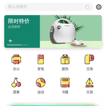
默认关键字
办公
家电
服饰
日用
蔬果
运动
书籍
文具