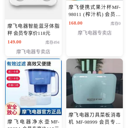
摩飞便携式果汁杯MF-
98011 (榨汁机) 会员专
享价138元
168.00
库存0
摩飞电器智能蓝牙体脂
摩飞电器专卖店
秤 会员专享价118元
149.00
库存494
摩飞电器专卖店
摩飞电器刀具菜板消毒
摩飞电器净水壶MF-
机 MF-98999 会员专享