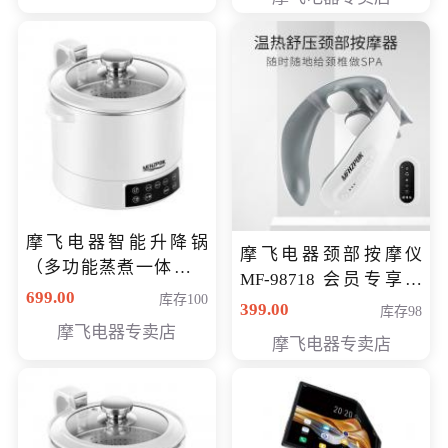
摩飞电器智能升降锅
摩飞电器颈部按摩仪
（多功能蒸煮一体锅）
MF-98718 会员专享价
（智能升降养生锅） 会
699.00
库存100
299元
399.00
库存98
员专享价399元
摩飞电器专卖店
摩飞电器专卖店