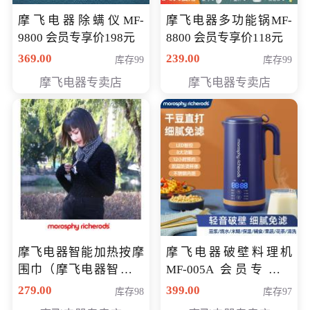
摩飞电器除螨仪MF-
摩飞电器多功能锅MF-
9800 会员专享价198元
8800 会员专享价118元
369.00
239.00
库存99
库存99
摩飞电器专卖店
摩飞电器专卖店
摩飞电器智能加热按摩
摩飞电器破壁料理机
围巾（摩飞电器智能加
MF-005A 会员专享价
热按摩围脖） 会员专享
198元
279.00
399.00
库存98
库存97
价168元