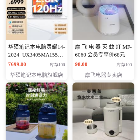
华硕笔记本电脑灵耀14-
摩飞电器灭蚊灯MF-
2024 UX3405MA155夜
6060 会员专享价68元
空蓝 oled 智慧轻薄本 会
7699.00
98.00
库存100
库存100
员专享价6998元
华硕笔记本电脑旗舰店
摩飞电器专卖店