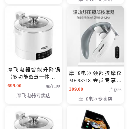
摩飞电器智能升降锅
摩飞电器颈部按摩仪
（多功能蒸煮一体锅）
MF-98718 会员专享价
（智能升降养生锅） 会
699.00
库存100
299元
399.00
库存98
员专享价399元
摩飞电器专卖店
摩飞电器专卖店