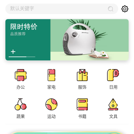
默认关键字
办公
家电
服饰
日用
蔬果
运动
书籍
文具