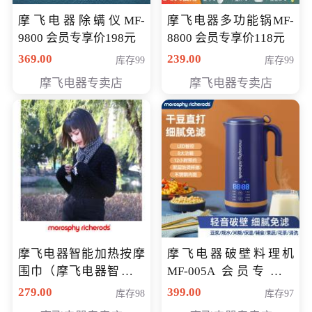
摩飞电器除螨仪MF-
摩飞电器多功能锅MF-
9800 会员专享价198元
8800 会员专享价118元
369.00
239.00
库存99
库存99
摩飞电器专卖店
摩飞电器专卖店
摩飞电器智能加热按摩
摩飞电器破壁料理机
围巾（摩飞电器智能加
MF-005A 会员专享价
热按摩围脖） 会员专享
198元
279.00
399.00
库存98
库存97
价168元