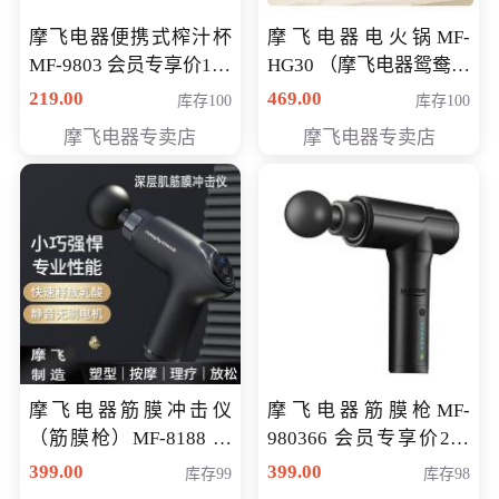
摩飞电器便携式榨汁杯
摩飞电器电火锅MF-
MF-9803 会员专享价138
HG30 （摩飞电器鸳鸯锅
元
MF-HG30 ） 会员专享价
219.00
469.00
库存100
库存100
319元
摩飞电器专卖店
摩飞电器专卖店
摩飞电器筋膜冲击仪
摩飞电器筋膜枪MF-
（筋膜枪）MF-8188 会
980366 会员专享价299
员专享价268元
元
399.00
399.00
库存99
库存98