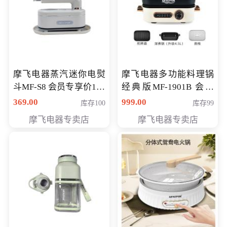
摩飞电器蒸汽迷你电熨
摩飞电器多功能料理锅
斗MF-S8 会员专享价168
经典版MF-1901B 会员
元
专享价399元
369.00
999.00
库存100
库存99
摩飞电器专卖店
摩飞电器专卖店