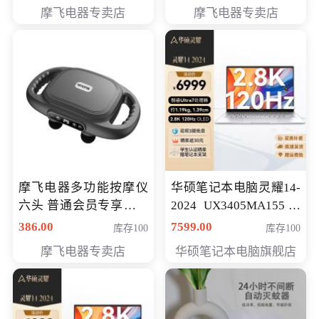
摩飞电器专卖店
摩飞电器专卖店
摩飞电器多功能按摩仪
华硕笔记本电脑灵耀14-
六头 普通会员专享价格
2024 UX3405MA155冰
199元
川银 oled 智慧轻薄本 会
386.00
7599.00
库存100
库存100
员专享价6898元
摩飞电器专卖店
华硕笔记本电脑旗舰店