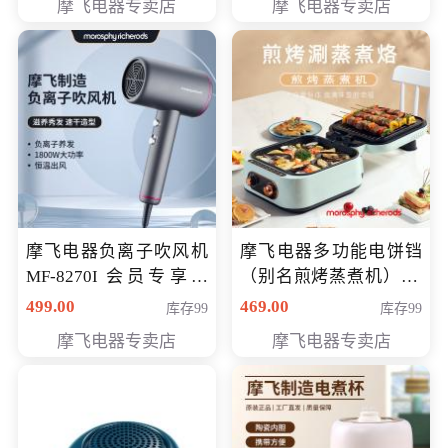
摩飞电器专卖店
摩飞电器专卖店
摩飞电器负离子吹风机
摩飞电器多功能电饼铛
MF-8270I 会员专享价
（别名煎烤蒸煮机） 型
369元
号MF-8888B 会员专享
499.00
469.00
库存99
库存99
价389元
摩飞电器专卖店
摩飞电器专卖店