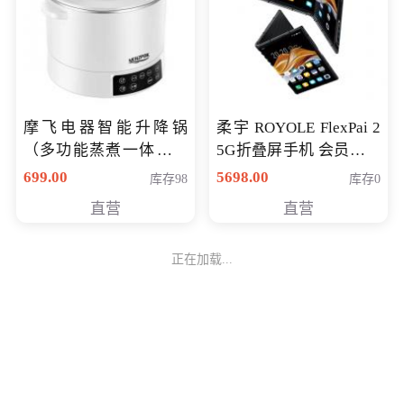
摩飞电器智能升降锅
柔宇 ROYOLE FlexPai 2
（多功能蒸煮一体锅）
5G折叠屏手机 会员专享
（智能升降养生锅） 会
购买价格 4998元
699.00
5698.00
库存98
库存0
员专享价399元
直营
直营
正在加载...