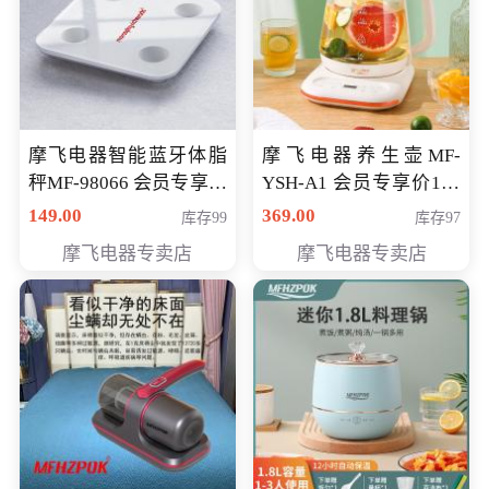
摩飞电器智能蓝牙体脂
摩飞电器养生壶MF-
秤MF-98066 会员专享价
YSH-A1 会员专享价198
98元
元
149.00
369.00
库存99
库存97
摩飞电器专卖店
摩飞电器专卖店