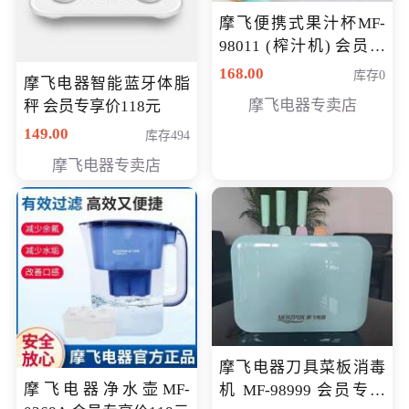
摩飞便携式果汁杯MF-
98011 (榨汁机) 会员专
享价138元
168.00
库存0
摩飞电器智能蓝牙体脂
摩飞电器专卖店
秤 会员专享价118元
149.00
库存494
摩飞电器专卖店
摩飞电器刀具菜板消毒
摩飞电器净水壶MF-
机 MF-98999 会员专享