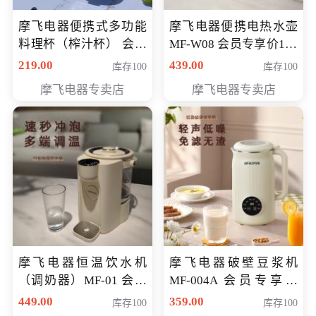
摩飞电器便携式多功能
摩飞电器便携电热水壶
料理杯（榨汁杯） 会员
MF-W08 会员专享价198
专享价118元
元
219.00
439.00
库存100
库存100
摩飞电器专卖店
摩飞电器专卖店
摩飞电器恒温饮水机
摩飞电器破壁豆浆机
（调奶器）MF-01 会员
MF-004A 会员专享价
专享价366元
168元
449.00
359.00
库存100
库存100