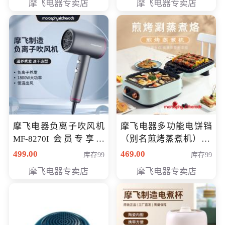
摩飞电器专卖店
摩飞电器专卖店
摩飞电器负离子吹风机
摩飞电器多功能电饼铛
MF-8270I 会员专享价
（别名煎烤蒸煮机） 型
369元
号MF-8888B 会员专享
499.00
469.00
库存99
库存99
价389元
摩飞电器专卖店
摩飞电器专卖店