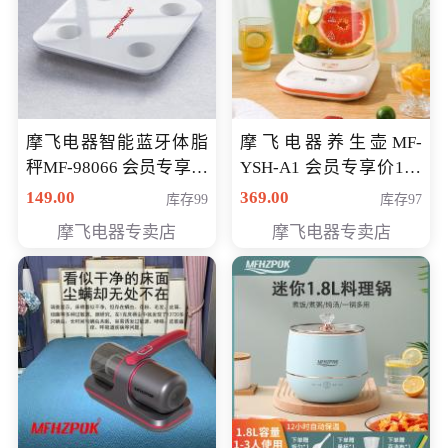
摩飞电器智能蓝牙体脂
摩飞电器养生壶MF-
秤MF-98066 会员专享价
YSH-A1 会员专享价198
98元
元
149.00
369.00
库存99
库存97
摩飞电器专卖店
摩飞电器专卖店