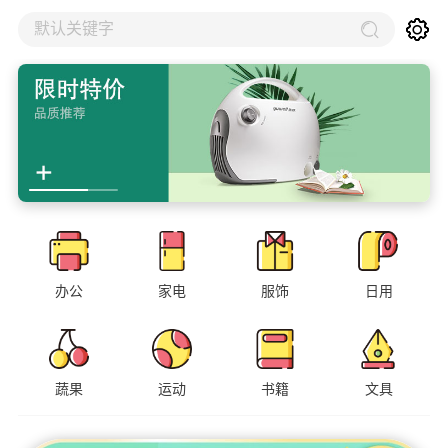
默认关键字
办公
家电
服饰
日用
蔬果
运动
书籍
文具