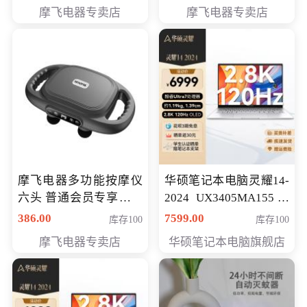
摩飞电器专卖店
摩飞电器专卖店
摩飞电器多功能按摩仪
华硕笔记本电脑灵耀14-
六头 普通会员专享价格
2024 UX3405MA155冰
199元
川银 oled 智慧轻薄本 会
386.00
7599.00
库存100
库存100
员专享价6898元
摩飞电器专卖店
华硕笔记本电脑旗舰店