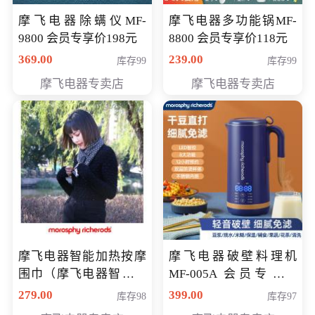
摩飞电器除螨仪MF-
摩飞电器多功能锅MF-
9800 会员专享价198元
8800 会员专享价118元
369.00
239.00
库存99
库存99
摩飞电器专卖店
摩飞电器专卖店
摩飞电器智能加热按摩
摩飞电器破壁料理机
围巾（摩飞电器智能加
MF-005A 会员专享价
热按摩围脖） 会员专享
198元
279.00
399.00
库存98
库存97
价168元