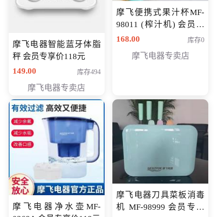
摩飞便携式果汁杯MF-
98011 (榨汁机) 会员专
享价138元
168.00
库存0
摩飞电器智能蓝牙体脂
摩飞电器专卖店
秤 会员专享价118元
149.00
库存494
摩飞电器专卖店
摩飞电器刀具菜板消毒
摩飞电器净水壶MF-
机 MF-98999 会员专享