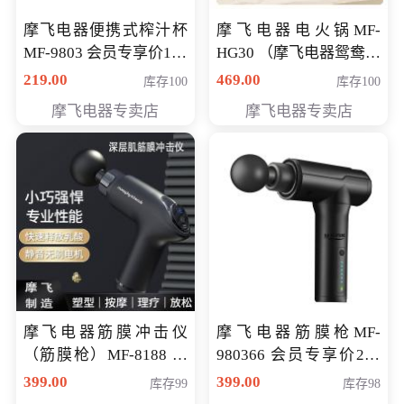
摩飞电器便携式榨汁杯
摩飞电器电火锅MF-
MF-9803 会员专享价138
HG30 （摩飞电器鸳鸯锅
元
MF-HG30 ） 会员专享价
219.00
469.00
库存100
库存100
319元
摩飞电器专卖店
摩飞电器专卖店
摩飞电器筋膜冲击仪
摩飞电器筋膜枪MF-
（筋膜枪）MF-8188 会
980366 会员专享价299
员专享价268元
元
399.00
399.00
库存99
库存98