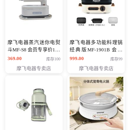
摩飞电器蒸汽迷你电熨
摩飞电器多功能料理锅
斗MF-S8 会员专享价168
经典版MF-1901B 会员
元
专享价399元
369.00
999.00
库存100
库存99
摩飞电器专卖店
摩飞电器专卖店