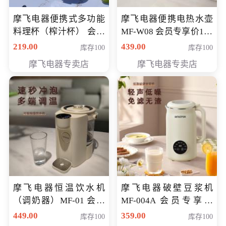
摩飞电器便携式多功能
摩飞电器便携电热水壶
料理杯（榨汁杯） 会员
MF-W08 会员专享价198
专享价118元
元
219.00
439.00
库存100
库存100
摩飞电器专卖店
摩飞电器专卖店
摩飞电器恒温饮水机
摩飞电器破壁豆浆机
（调奶器）MF-01 会员
MF-004A 会员专享价
专享价366元
168元
449.00
359.00
库存100
库存100