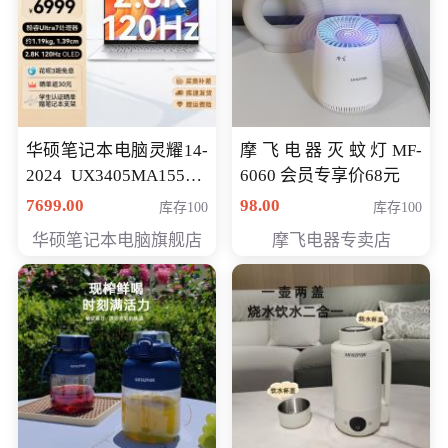
华硕笔记本电脑灵耀14-
摩飞电器灭蚊灯MF-
2024 UX3405MA155夜
6060 会员专享价68元
空蓝 oled 智慧轻薄本 会
7699.00
98.00
库存100
库存100
员专享价6998元
华硕笔记本电脑旗舰店
摩飞电器专卖店