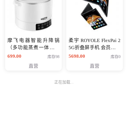
摩飞电器智能升降锅
柔宇 ROYOLE FlexPai 2
（多功能蒸煮一体锅）
5G折叠屏手机 会员专享
（智能升降养生锅） 会
购买价格 4998元
699.00
5698.00
库存98
库存0
员专享价399元
直营
直营
正在加载...