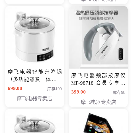
摩飞电器智能升降锅
摩飞电器颈部按摩仪
（多功能蒸煮一体锅）
MF-98718 会员专享价
（智能升降养生锅） 会
699.00
库存100
299元
399.00
库存98
员专享价399元
摩飞电器专卖店
摩飞电器专卖店