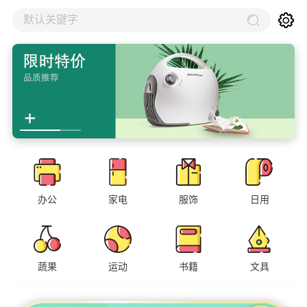
默认关键字
办公
家电
服饰
日用
蔬果
运动
书籍
文具