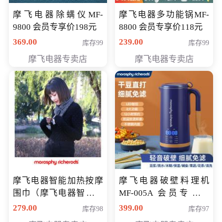
摩飞电器除螨仪MF-
摩飞电器多功能锅MF-
9800 会员专享价198元
8800 会员专享价118元
369.00
239.00
库存99
库存99
摩飞电器专卖店
摩飞电器专卖店
摩飞电器智能加热按摩
摩飞电器破壁料理机
围巾（摩飞电器智能加
MF-005A 会员专享价
热按摩围脖） 会员专享
198元
279.00
399.00
库存98
库存97
价168元