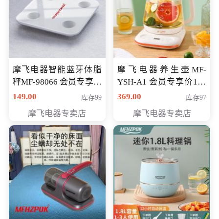
摩飞电器智能蓝牙体脂
摩飞电器养生壶MF-
秤MF-98066 会员专享价
YSH-A1 会员专享价198
98元
元
149.00
369.00
库存99
库存97
摩飞电器专卖店
摩飞电器专卖店