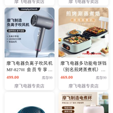
摩飞电器专卖店
摩飞电器专卖店
摩飞电器负离子吹风机
摩飞电器多功能电饼铛
MF-8270I 会员专享价
（别名煎烤蒸煮机） 型
369元
号MF-8888B 会员专享
499.00
469.00
库存99
库存99
价389元
摩飞电器专卖店
摩飞电器专卖店