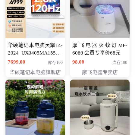
华硕笔记本电脑灵耀14-
摩飞电器灭蚊灯MF-
2024 UX3405MA155夜
6060 会员专享价68元
空蓝 oled 智慧轻薄本 会
7699.00
98.00
库存100
库存100
员专享价6998元
华硕笔记本电脑旗舰店
摩飞电器专卖店