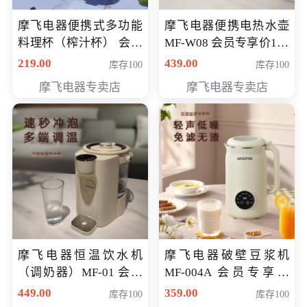
摩飞电器便携式多功能
摩飞电器便携电热水壶
料理杯（榨汁杯） 会员
MF-W08 会员专享价198
专享价118元
元
219.00
439.00
库存100
库存100
摩飞电器专卖店
摩飞电器专卖店
摩飞电器恒温饮水机
摩飞电器破壁豆浆机
（调奶器）MF-01 会员
MF-004A 会员专享价
专享价366元
168元
449.00
359.00
库存100
库存100