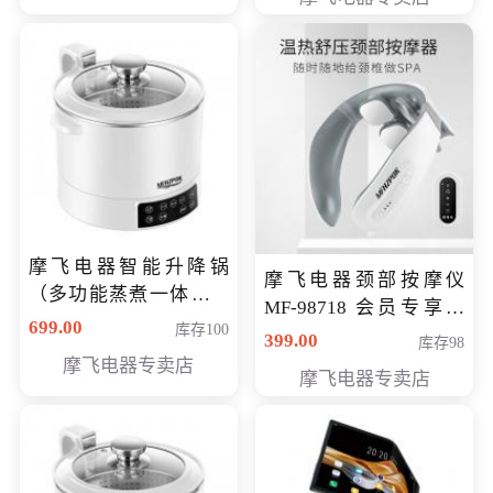
摩飞电器智能升降锅
摩飞电器颈部按摩仪
（多功能蒸煮一体锅）
MF-98718 会员专享价
（智能升降养生锅） 会
699.00
库存100
299元
399.00
库存98
员专享价399元
摩飞电器专卖店
摩飞电器专卖店