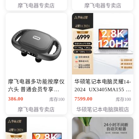
摩飞电器专卖店
摩飞电器专卖店
摩飞电器多功能按摩仪
华硕笔记本电脑灵耀14-
六头 普通会员专享价格
2024 UX3405MA155冰
199元
川银 oled 智慧轻薄本 会
386.00
7599.00
库存100
库存100
员专享价6898元
摩飞电器专卖店
华硕笔记本电脑旗舰店