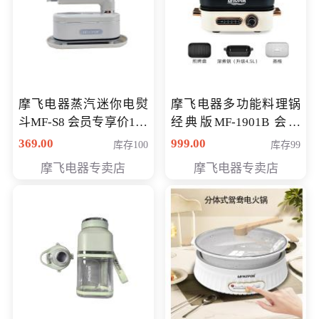
摩飞电器蒸汽迷你电熨
摩飞电器多功能料理锅
斗MF-S8 会员专享价168
经典版MF-1901B 会员
元
专享价399元
369.00
999.00
库存100
库存99
摩飞电器专卖店
摩飞电器专卖店