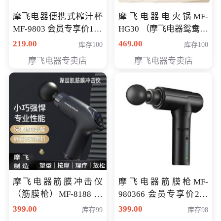
摩飞电器便携式榨汁杯
摩飞电器电火锅MF-
MF-9803 会员专享价138
HG30 （摩飞电器鸳鸯锅
元
MF-HG30 ） 会员专享价
219.00
469.00
库存100
库存100
319元
摩飞电器专卖店
摩飞电器专卖店
摩飞电器筋膜冲击仪
摩飞电器筋膜枪MF-
（筋膜枪）MF-8188 会
980366 会员专享价299
员专享价268元
元
399.00
399.00
库存99
库存98