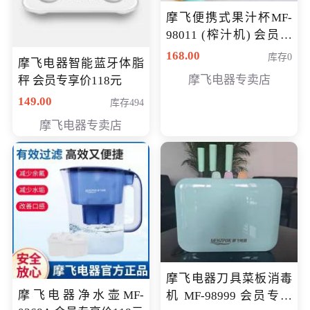
摩飞便携式果汁杯MF-
98011 (榨汁机) 会员专
享价138元
168.00
库存0
摩飞电器智能蓝牙体脂
摩飞电器专卖店
秤 会员专享价118元
149.00
库存494
摩飞电器专卖店
摩飞电器刀具菜板消毒
摩飞电器净水壶MF-
机 MF-98999 会员专享