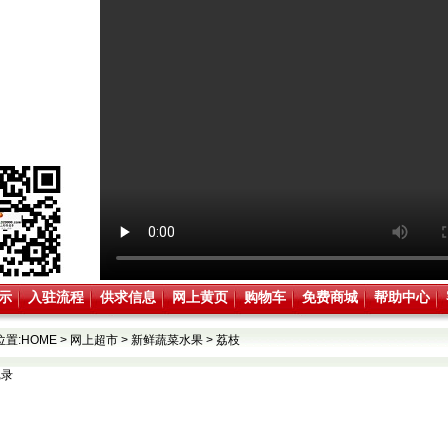
示
入驻流程
供求信息
网上黄页
购物车
免费商城
帮助中心
位置:
HOME
>
网上超市
>
新鲜蔬菜水果
>
荔枝
记录