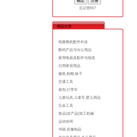
忘记密码?
商品分类
电脑整机配件外设
数码产品与办公用品
家用电器及配件与线缆
日用家居用品
服装,鞋帽,袜子
交通工具
箱包,行李车
儿童玩具,儿童车,婴儿用品
五金工具
食品(农产品)加工机械
运动休闲
书籍,音像制品