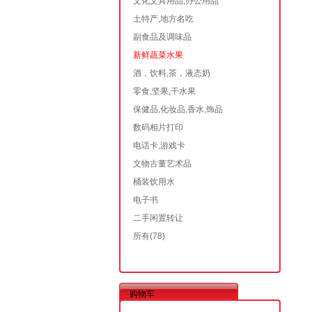
文化文具用品,办公用品
土特产,地方名吃
副食品及调味品
新鲜蔬菜水果
酒，饮料,茶，液态奶
零食,坚果,干水果
保健品,化妆品,香水,饰品
数码相片打印
电话卡,游戏卡
文物古董艺术品
桶装饮用水
电子书
二手闲置转让
所有
(78)
购物车