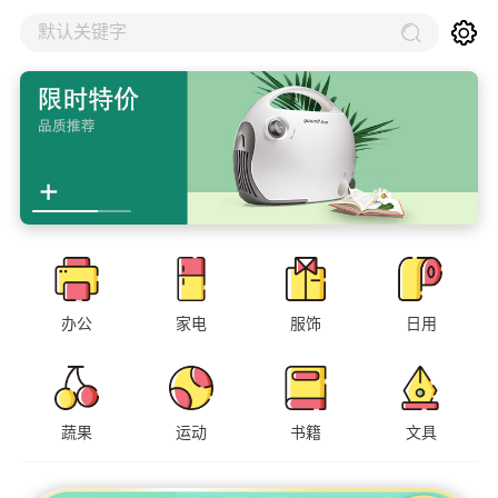
默认关键字
办公
家电
服饰
日用
蔬果
运动
书籍
文具