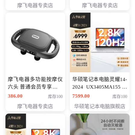
摩飞电器专卖店
摩飞电器专卖店
摩飞电器多功能按摩仪
华硕笔记本电脑灵耀14-
六头 普通会员专享价格
2024 UX3405MA155冰
199元
川银 oled 智慧轻薄本 会
386.00
7599.00
库存100
库存100
员专享价6898元
摩飞电器专卖店
华硕笔记本电脑旗舰店