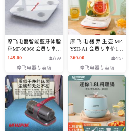
摩飞电器智能蓝牙体脂
摩飞电器养生壶MF-
秤MF-98066 会员专享价
YSH-A1 会员专享价198
98元
元
149.00
369.00
库存99
库存97
摩飞电器专卖店
摩飞电器专卖店