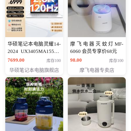
华硕笔记本电脑灵耀14-
摩飞电器灭蚊灯MF-
2024 UX3405MA155夜
6060 会员专享价68元
空蓝 oled 智慧轻薄本 会
7699.00
98.00
库存100
库存100
员专享价6998元
华硕笔记本电脑旗舰店
摩飞电器专卖店