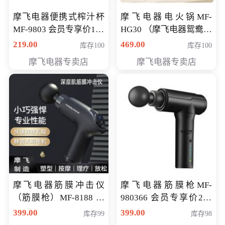
摩飞电器便携式榨汁杯
摩飞电器电火锅MF-
MF-9803 会员专享价138
HG30 （摩飞电器鸳鸯锅
元
MF-HG30 ） 会员专享价
219.00
469.00
库存100
库存100
319元
摩飞电器专卖店
摩飞电器专卖店
摩飞电器筋膜冲击仪
摩飞电器筋膜枪MF-
（筋膜枪）MF-8188 会
980366 会员专享价299
员专享价268元
元
399.00
399.00
库存99
库存98