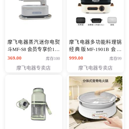
摩飞电器蒸汽迷你电熨
摩飞电器多功能料理锅
斗MF-S8 会员专享价168
经典版MF-1901B 会员
元
专享价399元
369.00
999.00
库存100
库存99
摩飞电器专卖店
摩飞电器专卖店