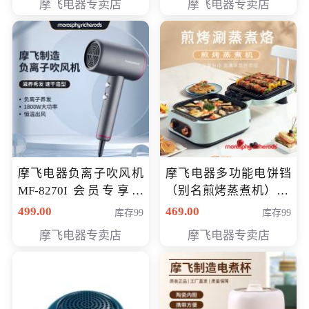
摩飞电器专卖店
摩飞电器专卖店
摩飞电器负离子吹风机
摩飞电器多功能电饼铛
MF-8270I 会员专享价
（别名煎烤蒸煮机） 型
369元
号MF-8888B 会员专享
499.00
469.00
库存99
库存99
价389元
摩飞电器专卖店
摩飞电器专卖店