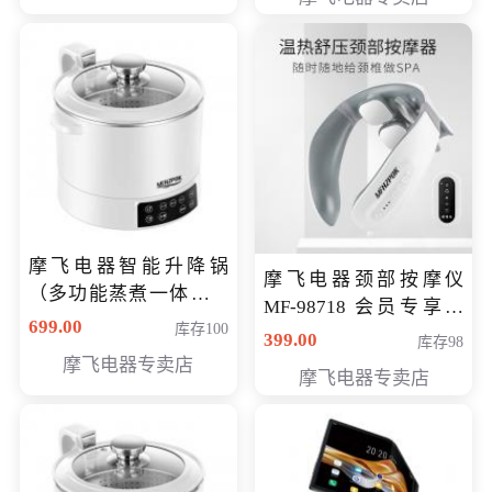
摩飞电器智能升降锅
摩飞电器颈部按摩仪
（多功能蒸煮一体锅）
MF-98718 会员专享价
（智能升降养生锅） 会
699.00
库存100
299元
399.00
库存98
员专享价399元
摩飞电器专卖店
摩飞电器专卖店