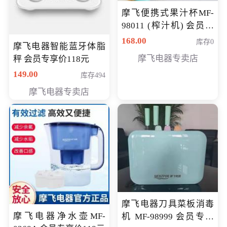
摩飞便携式果汁杯MF-
98011 (榨汁机) 会员专
享价138元
168.00
库存0
摩飞电器智能蓝牙体脂
摩飞电器专卖店
秤 会员专享价118元
149.00
库存494
摩飞电器专卖店
摩飞电器刀具菜板消毒
摩飞电器净水壶MF-
机 MF-98999 会员专享