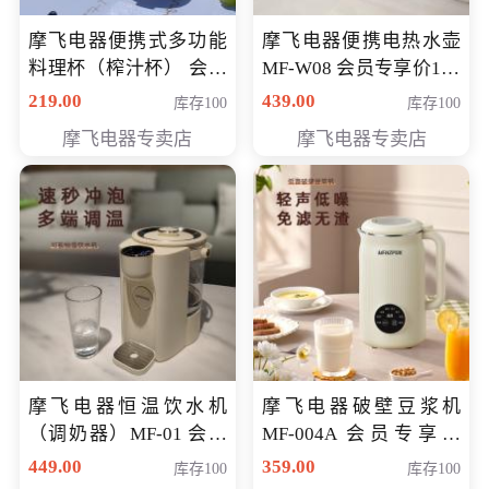
摩飞电器便携式多功能
摩飞电器便携电热水壶
料理杯（榨汁杯） 会员
MF-W08 会员专享价198
专享价118元
元
219.00
439.00
库存100
库存100
摩飞电器专卖店
摩飞电器专卖店
摩飞电器恒温饮水机
摩飞电器破壁豆浆机
（调奶器）MF-01 会员
MF-004A 会员专享价
专享价366元
168元
449.00
359.00
库存100
库存100