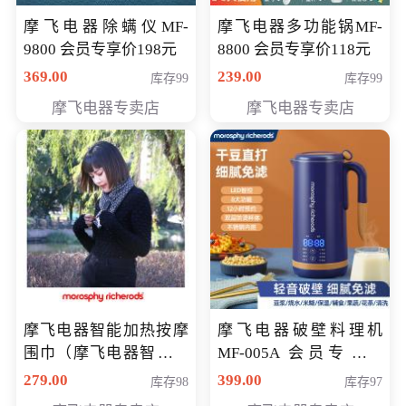
摩飞电器除螨仪MF-
摩飞电器多功能锅MF-
9800 会员专享价198元
8800 会员专享价118元
369.00
239.00
库存99
库存99
摩飞电器专卖店
摩飞电器专卖店
摩飞电器智能加热按摩
摩飞电器破壁料理机
围巾（摩飞电器智能加
MF-005A 会员专享价
热按摩围脖） 会员专享
198元
279.00
399.00
库存98
库存97
价168元