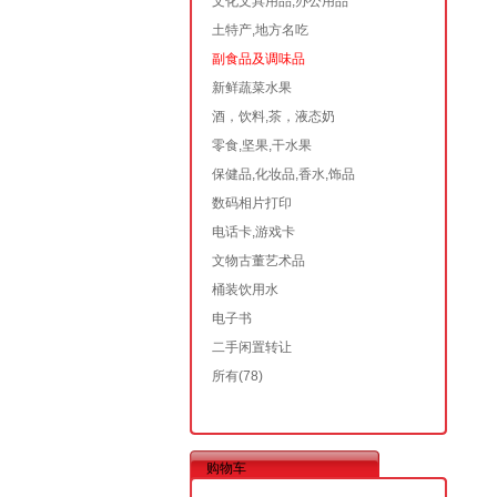
文化文具用品,办公用品
土特产,地方名吃
副食品及调味品
新鲜蔬菜水果
酒，饮料,茶，液态奶
零食,坚果,干水果
保健品,化妆品,香水,饰品
数码相片打印
电话卡,游戏卡
文物古董艺术品
桶装饮用水
电子书
二手闲置转让
所有
(78)
购物车