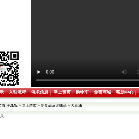
示
入驻流程
供求信息
网上黄页
购物车
免费商城
帮助中心
位置:
HOME
>
网上超市
>
副食品及调味品
>
大豆油
记录