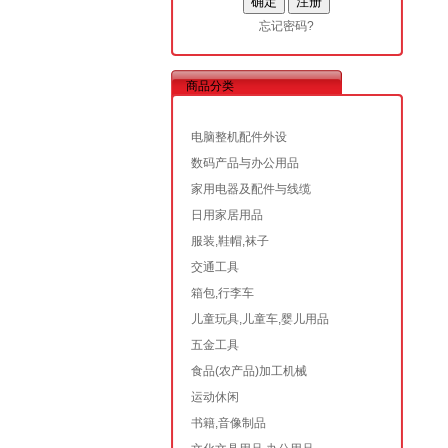
忘记密码?
商品分类
电脑整机配件外设
数码产品与办公用品
家用电器及配件与线缆
日用家居用品
服装,鞋帽,袜子
交通工具
箱包,行李车
儿童玩具,儿童车,婴儿用品
五金工具
食品(农产品)加工机械
运动休闲
书籍,音像制品