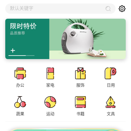
默认关键字
办公
家电
服饰
日用
蔬果
运动
书籍
文具