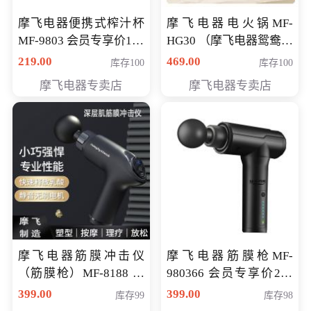
摩飞电器便携式榨汁杯
摩飞电器电火锅MF-
MF-9803 会员专享价138
HG30 （摩飞电器鸳鸯锅
元
MF-HG30 ） 会员专享价
219.00
469.00
库存100
库存100
319元
摩飞电器专卖店
摩飞电器专卖店
摩飞电器筋膜冲击仪
摩飞电器筋膜枪MF-
（筋膜枪）MF-8188 会
980366 会员专享价299
员专享价268元
元
399.00
399.00
库存99
库存98