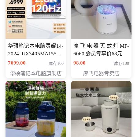
华硕笔记本电脑灵耀14-
摩飞电器灭蚊灯MF-
2024 UX3405MA155夜
6060 会员专享价68元
空蓝 oled 智慧轻薄本 会
7699.00
98.00
库存100
库存100
员专享价6998元
华硕笔记本电脑旗舰店
摩飞电器专卖店