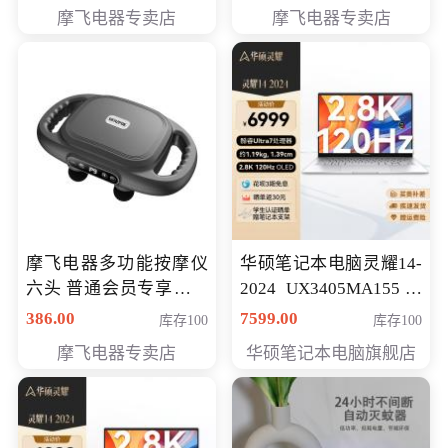
摩飞电器专卖店
摩飞电器专卖店
摩飞电器多功能按摩仪
华硕笔记本电脑灵耀14-
六头 普通会员专享价格
2024 UX3405MA155冰
199元
川银 oled 智慧轻薄本 会
386.00
7599.00
库存100
库存100
员专享价6898元
摩飞电器专卖店
华硕笔记本电脑旗舰店