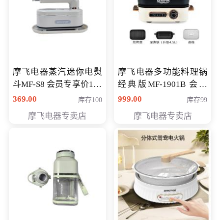
摩飞电器蒸汽迷你电熨
摩飞电器多功能料理锅
斗MF-S8 会员专享价168
经典版MF-1901B 会员
元
专享价399元
369.00
999.00
库存100
库存99
摩飞电器专卖店
摩飞电器专卖店