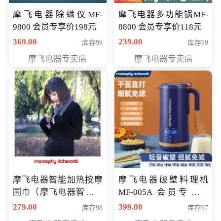
摩飞电器除螨仪MF-
摩飞电器多功能锅MF-
9800 会员专享价198元
8800 会员专享价118元
369.00
239.00
库存99
库存99
摩飞电器专卖店
摩飞电器专卖店
摩飞电器智能加热按摩
摩飞电器破壁料理机
围巾（摩飞电器智能加
MF-005A 会员专享价
热按摩围脖） 会员专享
198元
279.00
399.00
库存98
库存97
价168元