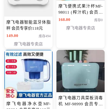
摩飞便携式果汁杯MF-
98011 (榨汁机) 会员专
享价138元
168.00
库存0
摩飞电器智能蓝牙体脂
摩飞电器专卖店
秤 会员专享价118元
149.00
库存494
摩飞电器专卖店
摩飞电器刀具菜板消毒
摩飞电器净水壶MF-
机 MF-98999 会员专享