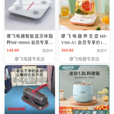
摩飞电器智能蓝牙体脂
摩飞电器养生壶MF-
秤MF-98066 会员专享价
YSH-A1 会员专享价198
98元
元
149.00
369.00
库存99
库存97
摩飞电器专卖店
摩飞电器专卖店