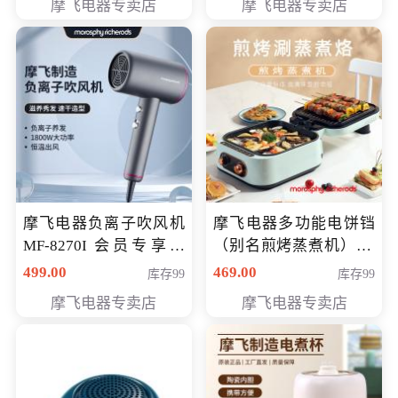
摩飞电器专卖店
摩飞电器专卖店
摩飞电器负离子吹风机
摩飞电器多功能电饼铛
MF-8270I 会员专享价
（别名煎烤蒸煮机） 型
369元
号MF-8888B 会员专享
499.00
469.00
库存99
库存99
价389元
摩飞电器专卖店
摩飞电器专卖店