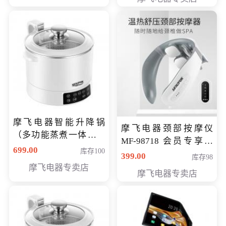
摩飞电器智能升降锅
摩飞电器颈部按摩仪
（多功能蒸煮一体锅）
MF-98718 会员专享价
（智能升降养生锅） 会
699.00
库存100
299元
399.00
库存98
员专享价399元
摩飞电器专卖店
摩飞电器专卖店