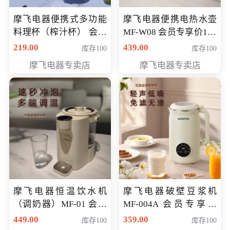
摩飞电器便携式多功能
摩飞电器便携电热水壶
料理杯（榨汁杯） 会员
MF-W08 会员专享价198
专享价118元
元
219.00
439.00
库存100
库存100
摩飞电器专卖店
摩飞电器专卖店
摩飞电器恒温饮水机
摩飞电器破壁豆浆机
（调奶器）MF-01 会员
MF-004A 会员专享价
专享价366元
168元
449.00
359.00
库存100
库存100