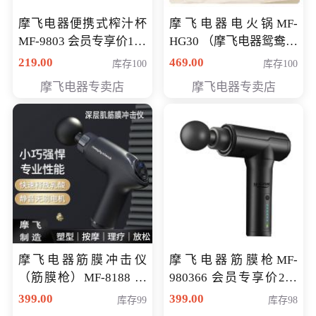
摩飞电器便携式榨汁杯
摩飞电器电火锅MF-
MF-9803 会员专享价138
HG30 （摩飞电器鸳鸯锅
元
MF-HG30 ） 会员专享价
219.00
469.00
库存100
库存100
319元
摩飞电器专卖店
摩飞电器专卖店
摩飞电器筋膜冲击仪
摩飞电器筋膜枪MF-
（筋膜枪）MF-8188 会
980366 会员专享价299
员专享价268元
元
399.00
399.00
库存99
库存98