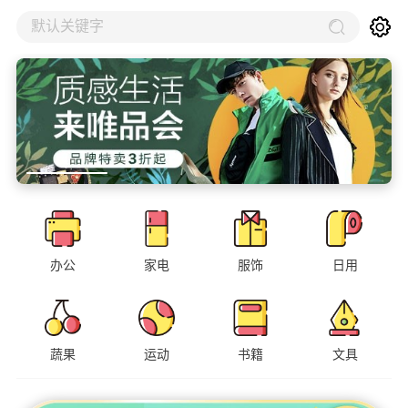
默认关键字
办公
家电
服饰
日用
蔬果
运动
书籍
文具