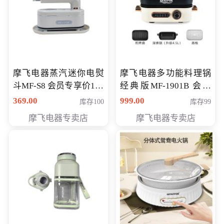
摩飞电器蒸汽迷你电熨
摩飞电器多功能料理锅
斗MF-S8 会员专享价168
经典版MF-1901B 会员
元
专享价399元
369.00
999.00
库存100
库存99
摩飞电器专卖店
摩飞电器专卖店