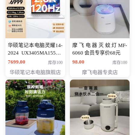
华硕笔记本电脑灵耀14-
摩飞电器灭蚊灯MF-
2024 UX3405MA155夜
6060 会员专享价68元
空蓝 oled 智慧轻薄本 会
7699.00
98.00
库存100
库存100
员专享价6998元
华硕笔记本电脑旗舰店
摩飞电器专卖店