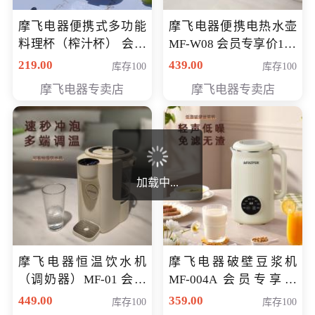
摩飞电器便携式多功能
摩飞电器便携电热水壶
料理杯（榨汁杯） 会员
MF-W08 会员专享价198
专享价118元
元
219.00
439.00
库存100
库存100
摩飞电器专卖店
摩飞电器专卖店
加载中...
摩飞电器恒温饮水机
摩飞电器破壁豆浆机
（调奶器）MF-01 会员
MF-004A 会员专享价
专享价366元
168元
449.00
359.00
库存100
库存100