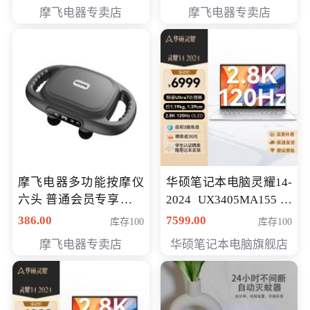
摩飞电器专卖店
摩飞电器专卖店
摩飞电器多功能按摩仪
华硕笔记本电脑灵耀14-
六头 普通会员专享价格
2024 UX3405MA155冰
199元
川银 oled 智慧轻薄本 会
386.00
7599.00
库存100
库存100
员专享价6898元
摩飞电器专卖店
华硕笔记本电脑旗舰店