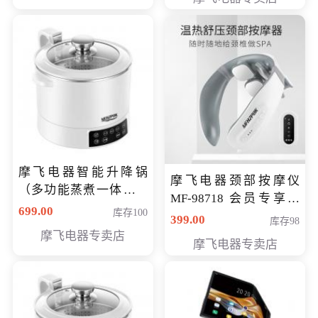
摩飞电器智能升降锅
摩飞电器颈部按摩仪
（多功能蒸煮一体锅）
MF-98718 会员专享价
（智能升降养生锅） 会
699.00
库存100
299元
399.00
库存98
员专享价399元
摩飞电器专卖店
摩飞电器专卖店