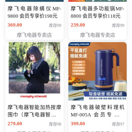
摩飞电器除螨仪MF-
摩飞电器多功能锅MF-
9800 会员专享价198元
8800 会员专享价118元
369.00
239.00
库存99
库存99
摩飞电器专卖店
摩飞电器专卖店
摩飞电器智能加热按摩
摩飞电器破壁料理机
围巾（摩飞电器智能加
MF-005A 会员专享价
热按摩围脖） 会员专享
198元
279.00
399.00
库存98
库存97
价168元