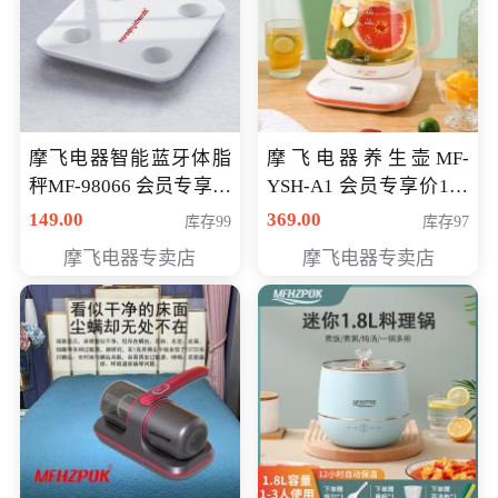
摩飞电器智能蓝牙体脂
摩飞电器养生壶MF-
秤MF-98066 会员专享价
YSH-A1 会员专享价198
98元
元
149.00
369.00
库存99
库存97
摩飞电器专卖店
摩飞电器专卖店