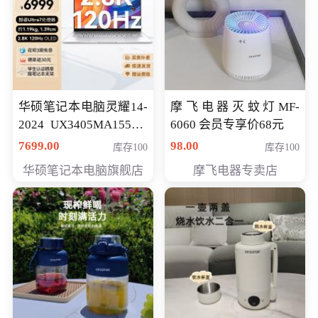
华硕笔记本电脑灵耀14-
摩飞电器灭蚊灯MF-
2024 UX3405MA155夜
6060 会员专享价68元
空蓝 oled 智慧轻薄本 会
7699.00
98.00
库存100
库存100
员专享价6998元
华硕笔记本电脑旗舰店
摩飞电器专卖店