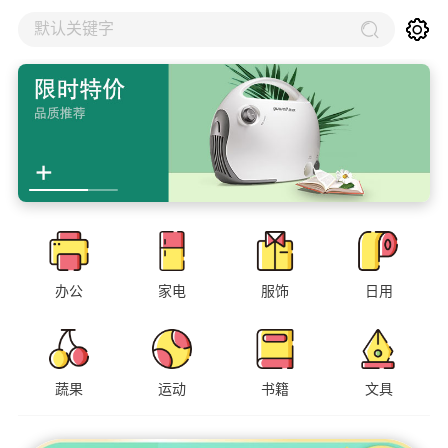
默认关键字
办公
家电
服饰
日用
蔬果
运动
书籍
文具