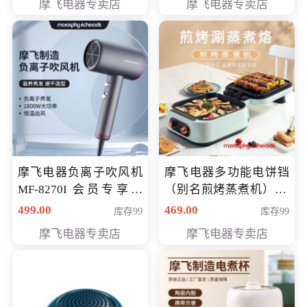
摩飞电器专卖店
摩飞电器专卖店
摩飞电器负离子吹风机
摩飞电器多功能电饼铛
MF-8270I 会员专享价
（别名煎烤蒸煮机） 型
369元
号MF-8888B 会员专享
499.00
469.00
库存99
库存99
价389元
摩飞电器专卖店
摩飞电器专卖店