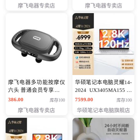
摩飞电器专卖店
摩飞电器专卖店
摩飞电器多功能按摩仪
华硕笔记本电脑灵耀14-
六头 普通会员专享价格
2024 UX3405MA155冰
199元
川银 oled 智慧轻薄本 会
386.00
7599.00
库存100
库存100
员专享价6898元
摩飞电器专卖店
华硕笔记本电脑旗舰店