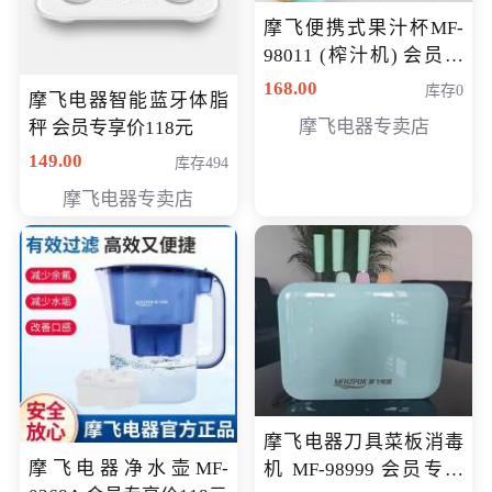
摩飞便携式果汁杯MF-
98011 (榨汁机) 会员专
享价138元
168.00
库存0
摩飞电器智能蓝牙体脂
摩飞电器专卖店
秤 会员专享价118元
149.00
库存494
摩飞电器专卖店
摩飞电器刀具菜板消毒
摩飞电器净水壶MF-
机 MF-98999 会员专享