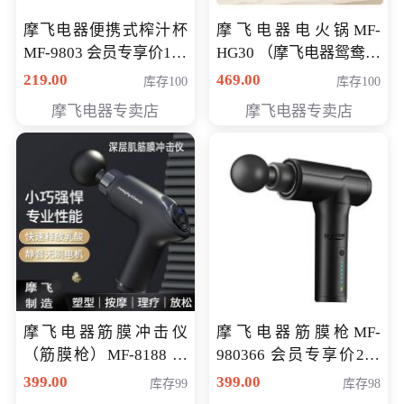
摩飞电器便携式榨汁杯
摩飞电器电火锅MF-
MF-9803 会员专享价138
HG30 （摩飞电器鸳鸯锅
元
MF-HG30 ） 会员专享价
219.00
469.00
库存100
库存100
319元
摩飞电器专卖店
摩飞电器专卖店
摩飞电器筋膜冲击仪
摩飞电器筋膜枪MF-
（筋膜枪）MF-8188 会
980366 会员专享价299
员专享价268元
元
399.00
399.00
库存99
库存98