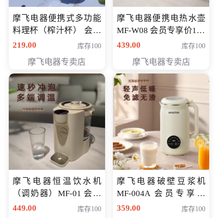
摩飞电器便携式多功能
摩飞电器便携电热水壶
料理杯（榨汁杯） 会员
MF-W08 会员专享价198
专享价118元
元
219.00
439.00
库存100
库存100
摩飞电器专卖店
摩飞电器专卖店
摩飞电器恒温饮水机
摩飞电器破壁豆浆机
（调奶器）MF-01 会员
MF-004A 会员专享价
专享价366元
168元
449.00
359.00
库存100
库存100