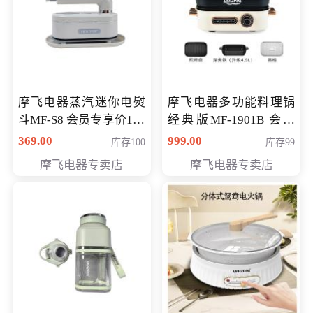
摩飞电器蒸汽迷你电熨
摩飞电器多功能料理锅
斗MF-S8 会员专享价168
经典版MF-1901B 会员
元
专享价399元
369.00
999.00
库存100
库存99
摩飞电器专卖店
摩飞电器专卖店