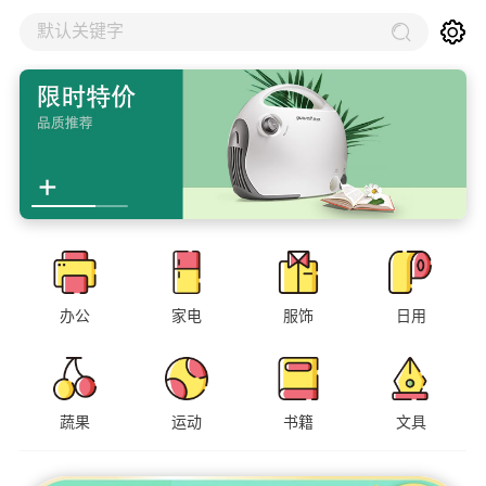
默认关键字
办公
家电
服饰
日用
蔬果
运动
书籍
文具