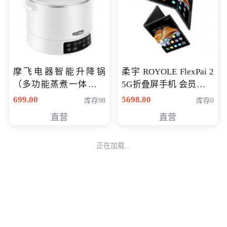
摩飞电器智能升降锅
柔宇 ROYOLE FlexPai 2
（多功能蒸煮一体锅）
5G折叠屏手机 会员专享
（智能升降养生锅） 会
购买价格 4998元
699.00
5698.00
库存98
库存0
员专享价399元
直营
直营
正在加载...