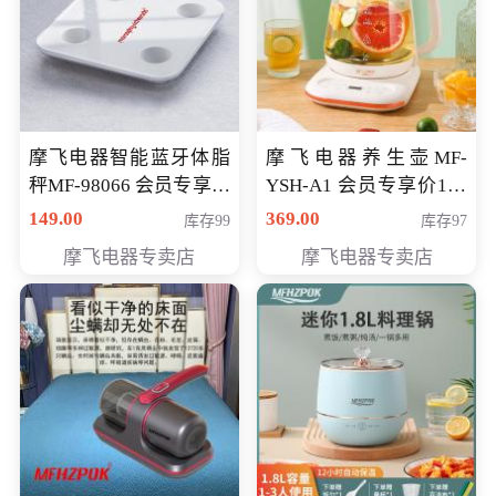
摩飞电器智能蓝牙体脂
摩飞电器养生壶MF-
秤MF-98066 会员专享价
YSH-A1 会员专享价198
98元
元
149.00
369.00
库存99
库存97
摩飞电器专卖店
摩飞电器专卖店