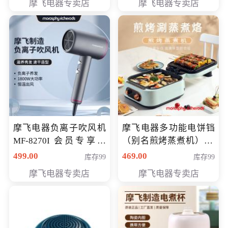
摩飞电器专卖店
摩飞电器专卖店
摩飞电器负离子吹风机
摩飞电器多功能电饼铛
MF-8270I 会员专享价
（别名煎烤蒸煮机） 型
369元
号MF-8888B 会员专享
499.00
469.00
库存99
库存99
价389元
摩飞电器专卖店
摩飞电器专卖店