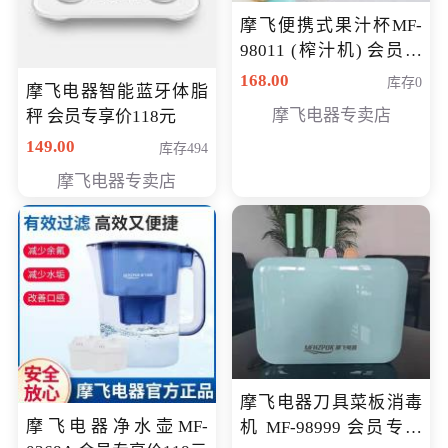
摩飞便携式果汁杯MF-
98011 (榨汁机) 会员专
享价138元
168.00
库存0
摩飞电器智能蓝牙体脂
摩飞电器专卖店
秤 会员专享价118元
149.00
库存494
摩飞电器专卖店
摩飞电器刀具菜板消毒
摩飞电器净水壶MF-
机 MF-98999 会员专享