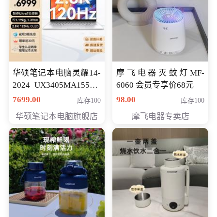
华硕笔记本电脑灵耀14-
摩飞电器灭蚊灯MF-
2024 UX3405MA155夜
6060 会员专享价68元
空蓝 oled 智慧轻薄本 会
7699.00
98.00
库存100
库存100
员专享价6998元
华硕笔记本电脑旗舰店
摩飞电器专卖店