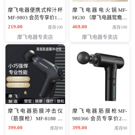
摩飞电器便携式榨汁杯
摩飞电器电火锅MF-
MF-9803 会员专享价138
HG30 （摩飞电器鸳鸯锅
元
MF-HG30 ） 会员专享价
219.00
469.00
库存100
库存100
319元
摩飞电器专卖店
摩飞电器专卖店
摩飞电器筋膜冲击仪
摩飞电器筋膜枪MF-
（筋膜枪）MF-8188 会
980366 会员专享价299
员专享价268元
元
399.00
399.00
库存99
库存98