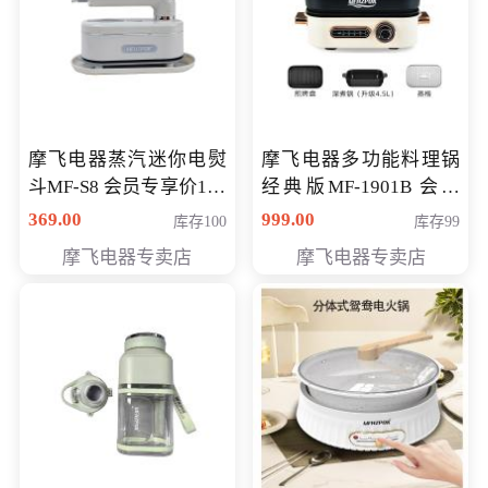
摩飞电器蒸汽迷你电熨
摩飞电器多功能料理锅
斗MF-S8 会员专享价168
经典版MF-1901B 会员
元
专享价399元
369.00
999.00
库存100
库存99
摩飞电器专卖店
摩飞电器专卖店