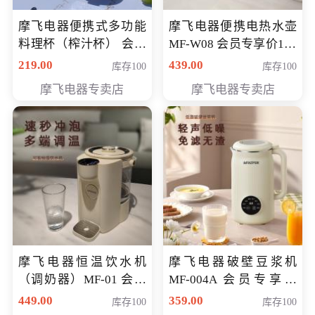
摩飞电器便携式多功能
摩飞电器便携电热水壶
料理杯（榨汁杯） 会员
MF-W08 会员专享价198
专享价118元
元
219.00
439.00
库存100
库存100
摩飞电器专卖店
摩飞电器专卖店
摩飞电器恒温饮水机
摩飞电器破壁豆浆机
（调奶器）MF-01 会员
MF-004A 会员专享价
专享价366元
168元
449.00
359.00
库存100
库存100