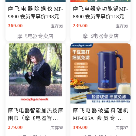
摩飞电器除螨仪MF-
摩飞电器多功能锅MF-
9800 会员专享价198元
8800 会员专享价118元
369.00
239.00
库存99
库存99
摩飞电器专卖店
摩飞电器专卖店
摩飞电器智能加热按摩
摩飞电器破壁料理机
围巾（摩飞电器智能加
MF-005A 会员专享价
热按摩围脖） 会员专享
198元
279.00
399.00
库存98
库存97
价168元