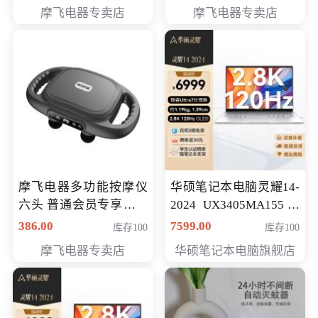
摩飞电器专卖店
摩飞电器专卖店
摩飞电器多功能按摩仪
华硕笔记本电脑灵耀14-
六头 普通会员专享价格
2024 UX3405MA155冰
199元
川银 oled 智慧轻薄本 会
386.00
7599.00
库存100
库存100
员专享价6898元
摩飞电器专卖店
华硕笔记本电脑旗舰店