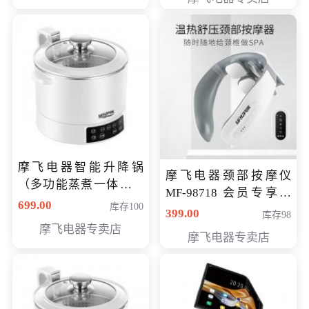
摩飞电器智能升降锅
摩飞电器颈部按摩仪
（多功能蒸煮一体锅）
MF-98718 会员专享价
（智能升降养生锅） 会
699.00
库存100
299元
399.00
库存98
员专享价399元
摩飞电器专卖店
摩飞电器专卖店