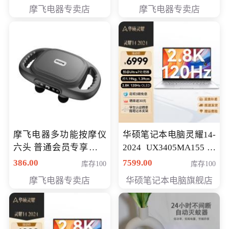
摩飞电器专卖店
摩飞电器专卖店
摩飞电器多功能按摩仪
华硕笔记本电脑灵耀14-
六头 普通会员专享价格
2024 UX3405MA155冰
199元
川银 oled 智慧轻薄本 会
386.00
7599.00
库存100
库存100
员专享价6898元
摩飞电器专卖店
华硕笔记本电脑旗舰店