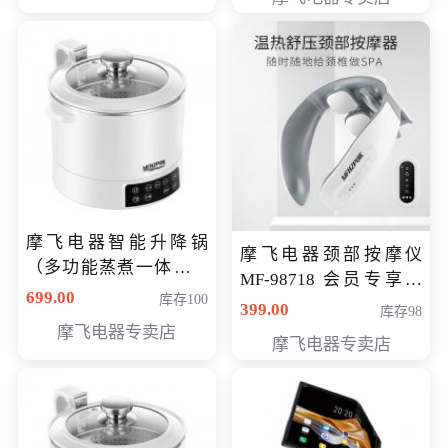
摩飞电器智能升降锅
摩飞电器颈部按摩仪
（多功能蒸煮一体锅）
MF-98718 会员专享价
（智能升降养生锅） 会
699.00
库存100
299元
399.00
库存98
员专享价399元
摩飞电器专卖店
摩飞电器专卖店