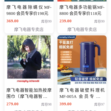
摩飞电器除螨仪MF-
摩飞电器多功能锅MF-
9800 会员专享价198元
8800 会员专享价118元
369.00
239.00
库存99
库存99
摩飞电器专卖店
摩飞电器专卖店
摩飞电器智能加热按摩
摩飞电器破壁料理机
围巾（摩飞电器智能加
MF-005A 会员专享价
热按摩围脖） 会员专享
198元
279.00
399.00
库存98
库存97
价168元