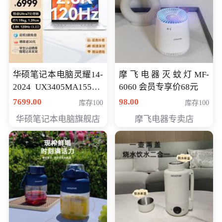
华硕笔记本电脑灵耀14-
摩飞电器灭蚊灯MF-
2024 UX3405MA155夜
6060 会员专享价68元
空蓝 oled 智慧轻薄本 会
7699.00
98.00
库存100
库存100
员专享价6998元
华硕笔记本电脑旗舰店
摩飞电器专卖店