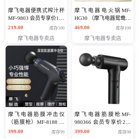
摩飞电器便携式榨汁杯
摩飞电器电火锅MF-
MF-9803 会员专享价138
HG30 （摩飞电器鸳鸯锅
元
MF-HG30 ） 会员专享价
219.00
469.00
库存100
库存100
319元
摩飞电器专卖店
摩飞电器专卖店
摩飞电器筋膜冲击仪
摩飞电器筋膜枪MF-
（筋膜枪）MF-8188 会
980366 会员专享价299
员专享价268元
元
399.00
399.00
库存99
库存98