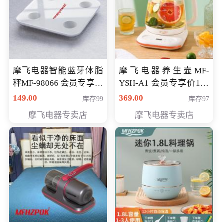
摩飞电器智能蓝牙体脂
摩飞电器养生壶MF-
秤MF-98066 会员专享价
YSH-A1 会员专享价198
98元
元
149.00
369.00
库存99
库存97
摩飞电器专卖店
摩飞电器专卖店