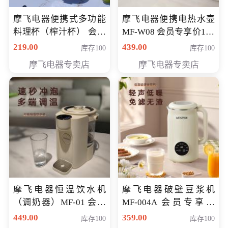
摩飞电器便携式多功能
摩飞电器便携电热水壶
料理杯（榨汁杯） 会员
MF-W08 会员专享价198
专享价118元
元
219.00
439.00
库存100
库存100
摩飞电器专卖店
摩飞电器专卖店
摩飞电器恒温饮水机
摩飞电器破壁豆浆机
（调奶器）MF-01 会员
MF-004A 会员专享价
专享价366元
168元
449.00
359.00
库存100
库存100