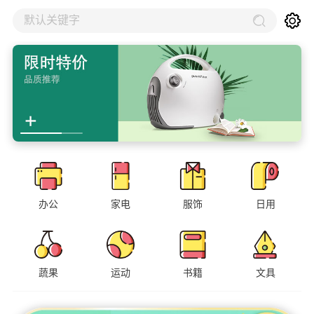
默认关键字
办公
家电
服饰
日用
蔬果
运动
书籍
文具