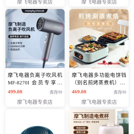
摩飞电器专卖店
摩飞电器专卖店
摩飞电器负离子吹风机
摩飞电器多功能电饼铛
MF-8270I 会员专享价
（别名煎烤蒸煮机） 型
369元
号MF-8888B 会员专享
499.00
469.00
库存99
库存99
价389元
摩飞电器专卖店
摩飞电器专卖店