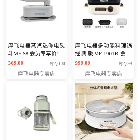
摩飞电器蒸汽迷你电熨
摩飞电器多功能料理锅
斗MF-S8 会员专享价168
经典版MF-1901B 会员
元
专享价399元
369.00
999.00
库存100
库存99
摩飞电器专卖店
摩飞电器专卖店