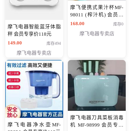
摩飞便携式果汁杯MF-
98011 (榨汁机) 会员专
享价138元
168.00
库存0
摩飞电器智能蓝牙体脂
摩飞电器专卖店
秤 会员专享价118元
149.00
库存494
摩飞电器专卖店
摩飞电器刀具菜板消毒
摩飞电器净水壶MF-
机 MF-98999 会员专享