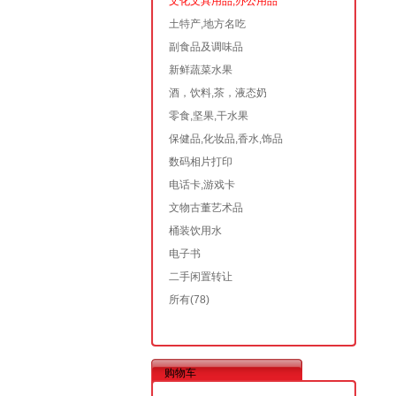
文化文具用品,办公用品
土特产,地方名吃
副食品及调味品
新鲜蔬菜水果
酒，饮料,茶，液态奶
零食,坚果,干水果
保健品,化妆品,香水,饰品
数码相片打印
电话卡,游戏卡
文物古董艺术品
桶装饮用水
电子书
二手闲置转让
所有
(78)
购物车