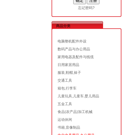
忘记密码?
商品分类
电脑整机配件外设
数码产品与办公用品
家用电器及配件与线缆
日用家居用品
服装,鞋帽,袜子
交通工具
箱包,行李车
儿童玩具,儿童车,婴儿用品
五金工具
食品(农产品)加工机械
运动休闲
书籍,音像制品