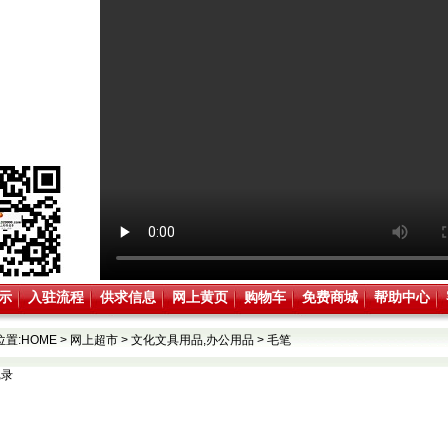
示
入驻流程
供求信息
网上黄页
购物车
免费商城
帮助中心
位置:
HOME
>
网上超市
>
文化文具用品,办公用品
>
毛笔
记录