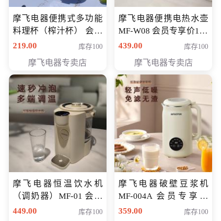
摩飞电器便携式多功能
摩飞电器便携电热水壶
料理杯（榨汁杯） 会员
MF-W08 会员专享价198
专享价118元
元
219.00
439.00
库存100
库存100
摩飞电器专卖店
摩飞电器专卖店
摩飞电器恒温饮水机
摩飞电器破壁豆浆机
（调奶器）MF-01 会员
MF-004A 会员专享价
专享价366元
168元
449.00
359.00
库存100
库存100