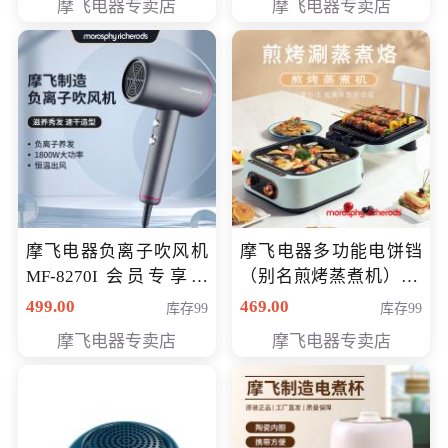
摩飞电器专卖店
摩飞电器专卖店
摩飞电器负离子吹风机
摩飞电器多功能电饼铛
MF-8270I 会员专享价
（别名煎烤蒸煮机） 型
369元
号MF-8888B 会员专享
499.00
469.00
库存99
库存99
价389元
摩飞电器专卖店
摩飞电器专卖店