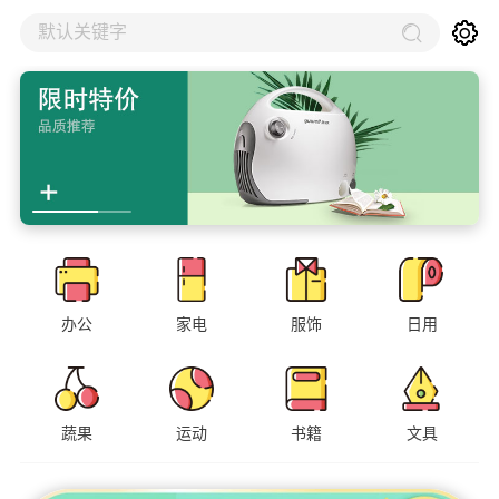
默认关键字
办公
家电
服饰
日用
蔬果
运动
书籍
文具