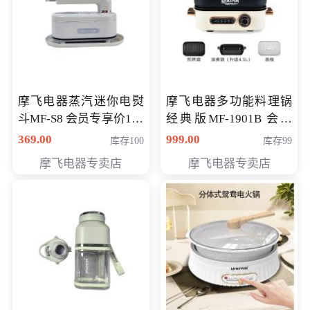
摩飞电器蒸汽迷你电熨
摩飞电器多功能料理锅
斗MF-S8 会员专享价168
经典版MF-1901B 会员
元
专享价399元
369.00
999.00
库存100
库存99
摩飞电器专卖店
摩飞电器专卖店