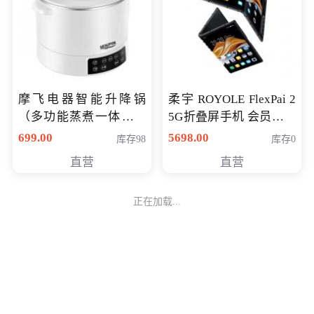
摩飞电器智能升降锅
柔宇 ROYOLE FlexPai 2
（多功能蒸煮一体锅）
5G折叠屏手机 会员专享
（智能升降养生锅） 会
购买价格 4998元
699.00
5698.00
库存98
库存0
员专享价399元
直营
直营
正在加载...