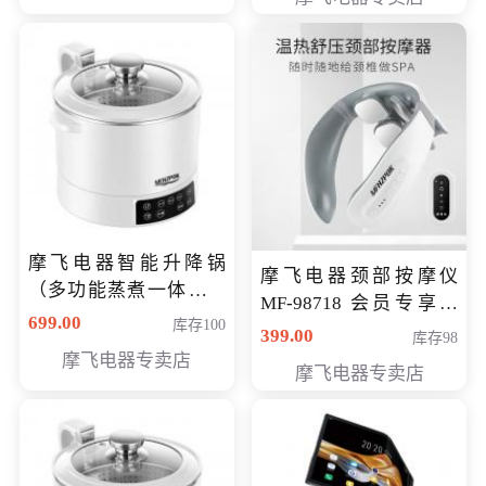
摩飞电器智能升降锅
摩飞电器颈部按摩仪
（多功能蒸煮一体锅）
MF-98718 会员专享价
（智能升降养生锅） 会
699.00
库存100
299元
399.00
库存98
员专享价399元
摩飞电器专卖店
摩飞电器专卖店