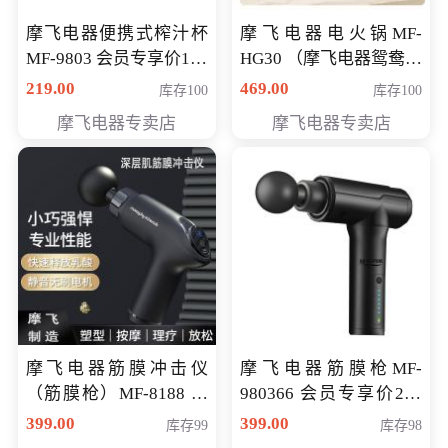
摩飞电器便携式榨汁杯
摩飞电器电火锅MF-
MF-9803 会员专享价138
HG30 （摩飞电器鸳鸯锅
元
MF-HG30 ） 会员专享价
219.00
469.00
库存100
库存100
319元
摩飞电器专卖店
摩飞电器专卖店
摩飞电器筋膜冲击仪
摩飞电器筋膜枪MF-
（筋膜枪）MF-8188 会
980366 会员专享价299
员专享价268元
元
399.00
399.00
库存99
库存98