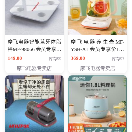
摩飞电器智能蓝牙体脂
摩飞电器养生壶MF-
秤MF-98066 会员专享价
YSH-A1 会员专享价198
98元
元
149.00
369.00
库存99
库存97
摩飞电器专卖店
摩飞电器专卖店