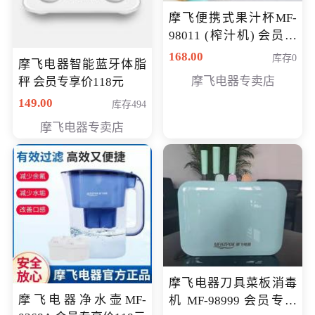
摩飞便携式果汁杯MF-
98011 (榨汁机) 会员专
享价138元
168.00
库存0
摩飞电器智能蓝牙体脂
摩飞电器专卖店
秤 会员专享价118元
149.00
库存494
摩飞电器专卖店
摩飞电器刀具菜板消毒
摩飞电器净水壶MF-
机 MF-98999 会员专享