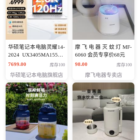
华硕笔记本电脑灵耀14-
摩飞电器灭蚊灯MF-
2024 UX3405MA155夜
6060 会员专享价68元
空蓝 oled 智慧轻薄本 会
7699.00
98.00
库存100
库存100
员专享价6998元
华硕笔记本电脑旗舰店
摩飞电器专卖店