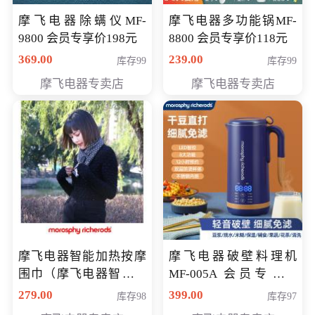
摩飞电器除螨仪MF-
摩飞电器多功能锅MF-
9800 会员专享价198元
8800 会员专享价118元
369.00
239.00
库存99
库存99
摩飞电器专卖店
摩飞电器专卖店
摩飞电器智能加热按摩
摩飞电器破壁料理机
围巾（摩飞电器智能加
MF-005A 会员专享价
热按摩围脖） 会员专享
198元
279.00
399.00
库存98
库存97
价168元