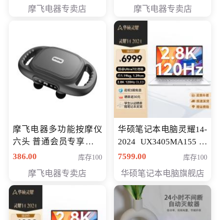
摩飞电器专卖店
摩飞电器专卖店
摩飞电器多功能按摩仪
华硕笔记本电脑灵耀14-
六头 普通会员专享价格
2024 UX3405MA155冰
199元
川银 oled 智慧轻薄本 会
386.00
7599.00
库存100
库存100
员专享价6898元
摩飞电器专卖店
华硕笔记本电脑旗舰店