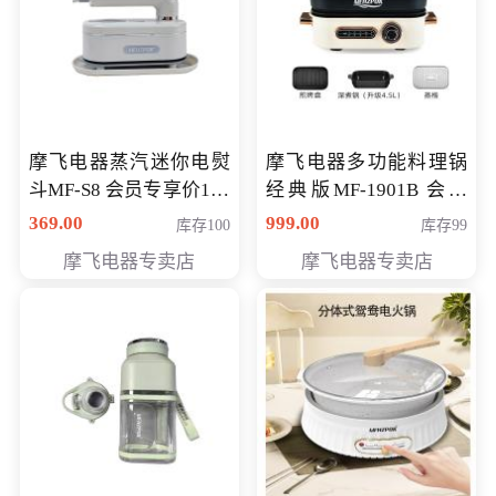
摩飞电器蒸汽迷你电熨
摩飞电器多功能料理锅
斗MF-S8 会员专享价168
经典版MF-1901B 会员
元
专享价399元
369.00
999.00
库存100
库存99
摩飞电器专卖店
摩飞电器专卖店