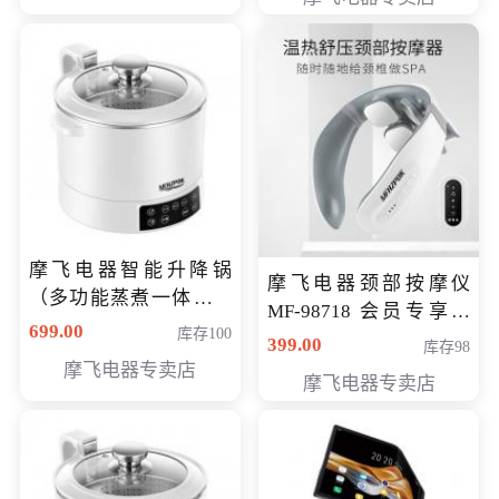
摩飞电器智能升降锅
摩飞电器颈部按摩仪
（多功能蒸煮一体锅）
MF-98718 会员专享价
（智能升降养生锅） 会
699.00
库存100
299元
399.00
库存98
员专享价399元
摩飞电器专卖店
摩飞电器专卖店