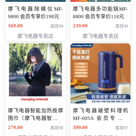
摩飞电器除螨仪MF-
摩飞电器多功能锅MF-
9800 会员专享价198元
8800 会员专享价118元
369.00
239.00
库存99
库存99
摩飞电器专卖店
摩飞电器专卖店
摩飞电器智能加热按摩
摩飞电器破壁料理机
围巾（摩飞电器智能加
MF-005A 会员专享价
热按摩围脖） 会员专享
198元
279.00
399.00
库存98
库存97
价168元