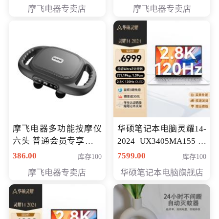
摩飞电器专卖店
摩飞电器专卖店
摩飞电器多功能按摩仪
华硕笔记本电脑灵耀14-
六头 普通会员专享价格
2024 UX3405MA155冰
199元
川银 oled 智慧轻薄本 会
386.00
7599.00
库存100
库存100
员专享价6898元
摩飞电器专卖店
华硕笔记本电脑旗舰店