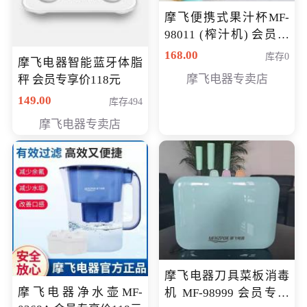
摩飞便携式果汁杯MF-
98011 (榨汁机) 会员专
享价138元
168.00
库存0
摩飞电器智能蓝牙体脂
摩飞电器专卖店
秤 会员专享价118元
149.00
库存494
摩飞电器专卖店
摩飞电器刀具菜板消毒
摩飞电器净水壶MF-
机 MF-98999 会员专享