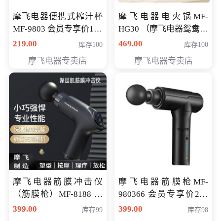
摩飞电器便携式榨汁杯
摩飞电器电火锅MF-
MF-9803 会员专享价138
HG30 （摩飞电器鸳鸯锅
元
MF-HG30 ） 会员专享价
219.00
469.00
库存100
库存100
319元
摩飞电器专卖店
摩飞电器专卖店
摩飞电器筋膜冲击仪
摩飞电器筋膜枪MF-
（筋膜枪）MF-8188 会
980366 会员专享价299
员专享价268元
元
399.00
399.00
库存99
库存98