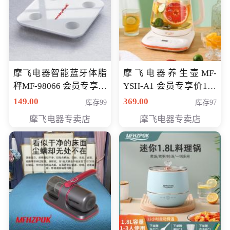
摩飞电器智能蓝牙体脂
摩飞电器养生壶MF-
秤MF-98066 会员专享价
YSH-A1 会员专享价198
98元
元
149.00
369.00
库存99
库存97
摩飞电器专卖店
摩飞电器专卖店