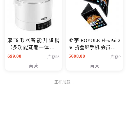
摩飞电器智能升降锅
柔宇 ROYOLE FlexPai 2
（多功能蒸煮一体锅）
5G折叠屏手机 会员专享
（智能升降养生锅） 会
购买价格 4998元
699.00
5698.00
库存98
库存0
员专享价399元
直营
直营
正在加载...