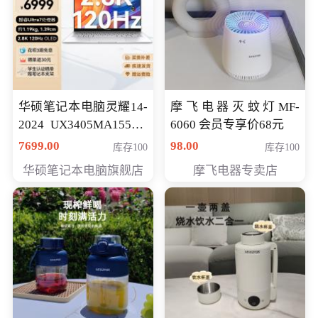
华硕笔记本电脑灵耀14-
摩飞电器灭蚊灯MF-
2024 UX3405MA155夜
6060 会员专享价68元
空蓝 oled 智慧轻薄本 会
7699.00
98.00
库存100
库存100
员专享价6998元
华硕笔记本电脑旗舰店
摩飞电器专卖店