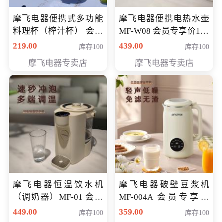
摩飞电器便携式多功能
摩飞电器便携电热水壶
料理杯（榨汁杯） 会员
MF-W08 会员专享价198
专享价118元
元
219.00
439.00
库存100
库存100
摩飞电器专卖店
摩飞电器专卖店
摩飞电器恒温饮水机
摩飞电器破壁豆浆机
（调奶器）MF-01 会员
MF-004A 会员专享价
专享价366元
168元
449.00
359.00
库存100
库存100