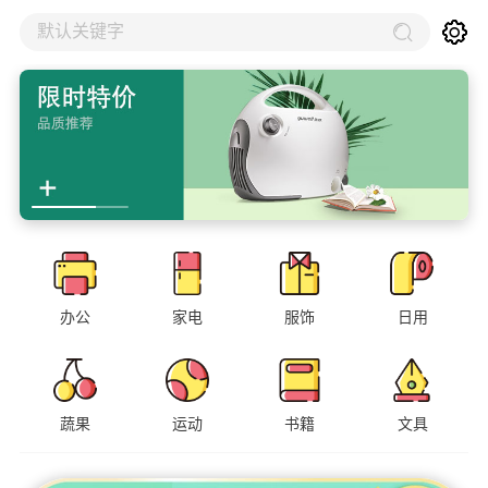
默认关键字
办公
家电
服饰
日用
蔬果
运动
书籍
文具