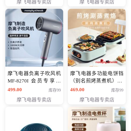
摩飞电器专卖店
摩飞电器专卖店
摩飞电器负离子吹风机
摩飞电器多功能电饼铛
MF-8270I 会员专享价
（别名煎烤蒸煮机） 型
369元
号MF-8888B 会员专享
499.00
469.00
库存99
库存99
价389元
摩飞电器专卖店
摩飞电器专卖店