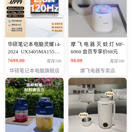
华硕笔记本电脑灵耀14-
摩飞电器灭蚊灯MF-
2024 UX3405MA155夜
6060 会员专享价68元
空蓝 oled 智慧轻薄本 会
7699.00
98.00
库存100
库存100
员专享价6998元
华硕笔记本电脑旗舰店
摩飞电器专卖店