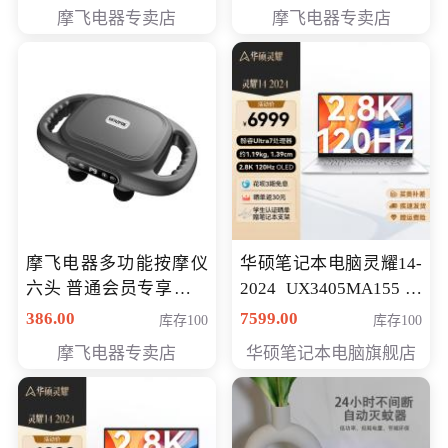
摩飞电器专卖店
摩飞电器专卖店
摩飞电器多功能按摩仪
华硕笔记本电脑灵耀14-
六头 普通会员专享价格
2024 UX3405MA155冰
199元
川银 oled 智慧轻薄本 会
386.00
7599.00
库存100
库存100
员专享价6898元
摩飞电器专卖店
华硕笔记本电脑旗舰店