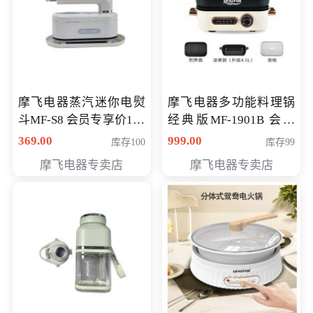
摩飞电器蒸汽迷你电熨
摩飞电器多功能料理锅
斗MF-S8 会员专享价168
经典版MF-1901B 会员
元
专享价399元
369.00
999.00
库存100
库存99
摩飞电器专卖店
摩飞电器专卖店