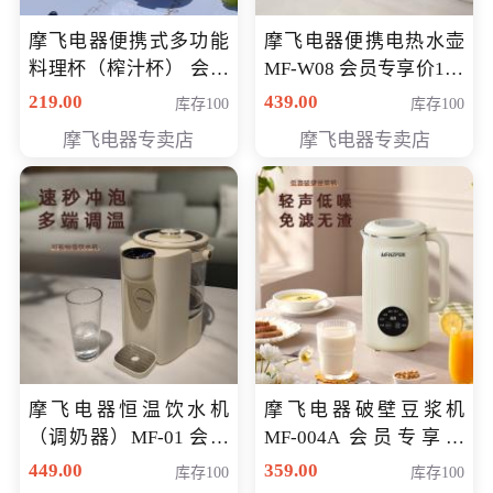
摩飞电器便携式多功能
摩飞电器便携电热水壶
料理杯（榨汁杯） 会员
MF-W08 会员专享价198
专享价118元
元
219.00
439.00
库存100
库存100
摩飞电器专卖店
摩飞电器专卖店
摩飞电器恒温饮水机
摩飞电器破壁豆浆机
（调奶器）MF-01 会员
MF-004A 会员专享价
专享价366元
168元
449.00
359.00
库存100
库存100