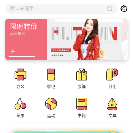
默认关键字
办公
家电
服饰
日用
蔬果
运动
书籍
文具