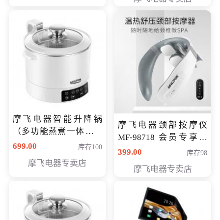
摩飞电器智能升降锅
摩飞电器颈部按摩仪
（多功能蒸煮一体锅）
MF-98718 会员专享价
（智能升降养生锅） 会
699.00
库存100
299元
399.00
库存98
员专享价399元
摩飞电器专卖店
摩飞电器专卖店