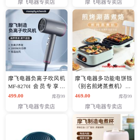
摩飞电器专卖店
摩飞电器专卖店
摩飞电器负离子吹风机
摩飞电器多功能电饼铛
MF-8270I 会员专享价
（别名煎烤蒸煮机） 型
369元
号MF-8888B 会员专享
499.00
469.00
库存99
库存99
价389元
摩飞电器专卖店
摩飞电器专卖店