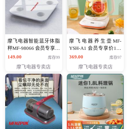
摩飞电器智能蓝牙体脂
摩飞电器养生壶MF-
秤MF-98066 会员专享价
YSH-A1 会员专享价198
98元
元
149.00
369.00
库存99
库存97
摩飞电器专卖店
摩飞电器专卖店