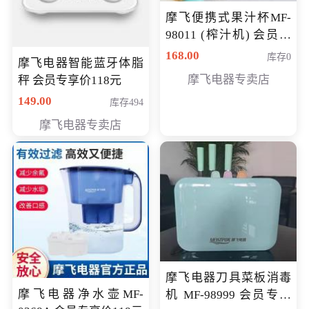
摩飞便携式果汁杯MF-
98011 (榨汁机) 会员专
享价138元
168.00
库存0
摩飞电器智能蓝牙体脂
摩飞电器专卖店
秤 会员专享价118元
149.00
库存494
摩飞电器专卖店
摩飞电器刀具菜板消毒
摩飞电器净水壶MF-
机 MF-98999 会员专享