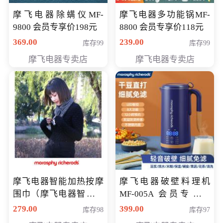
摩飞电器除螨仪MF-
摩飞电器多功能锅MF-
9800 会员专享价198元
8800 会员专享价118元
369.00
239.00
库存99
库存99
摩飞电器专卖店
摩飞电器专卖店
摩飞电器智能加热按摩
摩飞电器破壁料理机
围巾（摩飞电器智能加
MF-005A 会员专享价
热按摩围脖） 会员专享
198元
279.00
399.00
库存98
库存97
价168元