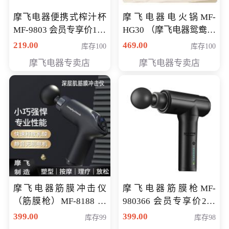
摩飞电器便携式榨汁杯
摩飞电器电火锅MF-
MF-9803 会员专享价138
HG30 （摩飞电器鸳鸯锅
元
MF-HG30 ） 会员专享价
219.00
469.00
库存100
库存100
319元
摩飞电器专卖店
摩飞电器专卖店
摩飞电器筋膜冲击仪
摩飞电器筋膜枪MF-
（筋膜枪）MF-8188 会
980366 会员专享价299
员专享价268元
元
399.00
399.00
库存99
库存98