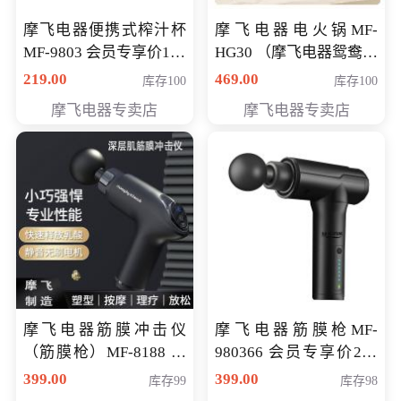
摩飞电器便携式榨汁杯
摩飞电器电火锅MF-
MF-9803 会员专享价138
HG30 （摩飞电器鸳鸯锅
元
MF-HG30 ） 会员专享价
219.00
469.00
库存100
库存100
319元
摩飞电器专卖店
摩飞电器专卖店
摩飞电器筋膜冲击仪
摩飞电器筋膜枪MF-
（筋膜枪）MF-8188 会
980366 会员专享价299
员专享价268元
元
399.00
399.00
库存99
库存98