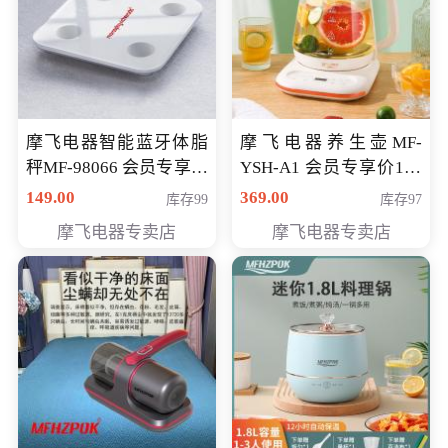
摩飞电器智能蓝牙体脂
摩飞电器养生壶MF-
秤MF-98066 会员专享价
YSH-A1 会员专享价198
98元
元
149.00
369.00
库存99
库存97
摩飞电器专卖店
摩飞电器专卖店