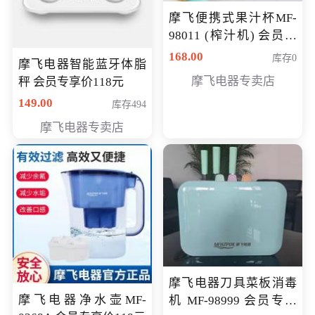
摩飞便携式果汁杯MF-
98011 (榨汁机) 会员专
享价138元
168.00
库存0
摩飞电器智能蓝牙体脂
摩飞电器专卖店
秤 会员专享价118元
149.00
库存494
摩飞电器专卖店
摩飞电器刀具菜板消毒
摩飞电器净水壶MF-
机 MF-98999 会员专享