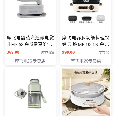
摩飞电器蒸汽迷你电熨
摩飞电器多功能料理锅
斗MF-S8 会员专享价168
经典版MF-1901B 会员
元
专享价399元
369.00
999.00
库存100
库存99
摩飞电器专卖店
摩飞电器专卖店