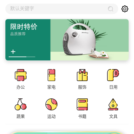
默认关键字
办公
家电
服饰
日用
蔬果
运动
书籍
文具