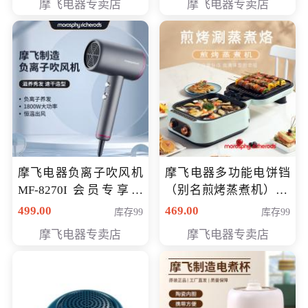
摩飞电器专卖店
摩飞电器专卖店
摩飞电器负离子吹风机
摩飞电器多功能电饼铛
MF-8270I 会员专享价
（别名煎烤蒸煮机） 型
369元
号MF-8888B 会员专享
499.00
469.00
库存99
库存99
价389元
摩飞电器专卖店
摩飞电器专卖店