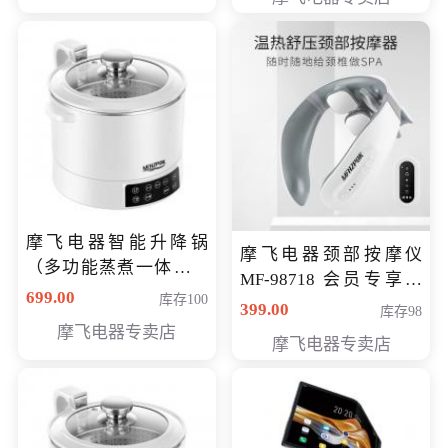
摩飞电器智能升降锅
摩飞电器颈部按摩仪
（多功能蒸煮一体锅）
MF-98718 会员专享价
（智能升降养生锅） 会
699.00
库存100
299元
399.00
库存98
员专享价399元
摩飞电器专卖店
摩飞电器专卖店