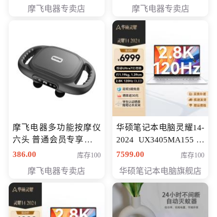
摩飞电器专卖店
摩飞电器专卖店
摩飞电器多功能按摩仪
华硕笔记本电脑灵耀14-
六头 普通会员专享价格
2024 UX3405MA155冰
199元
川银 oled 智慧轻薄本 会
386.00
7599.00
库存100
库存100
员专享价6898元
摩飞电器专卖店
华硕笔记本电脑旗舰店