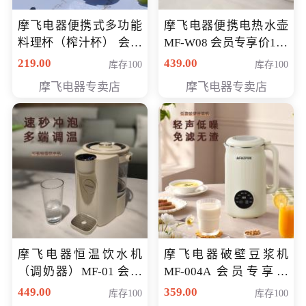
摩飞电器便携式多功能
摩飞电器便携电热水壶
料理杯（榨汁杯） 会员
MF-W08 会员专享价198
专享价118元
元
219.00
439.00
库存100
库存100
摩飞电器专卖店
摩飞电器专卖店
摩飞电器恒温饮水机
摩飞电器破壁豆浆机
（调奶器）MF-01 会员
MF-004A 会员专享价
专享价366元
168元
449.00
359.00
库存100
库存100