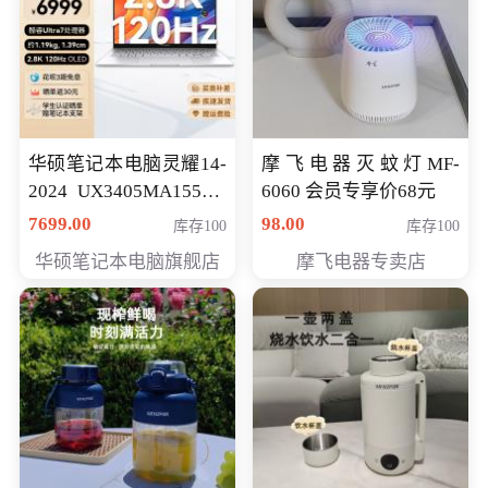
华硕笔记本电脑灵耀14-
摩飞电器灭蚊灯MF-
2024 UX3405MA155夜
6060 会员专享价68元
空蓝 oled 智慧轻薄本 会
7699.00
98.00
库存100
库存100
员专享价6998元
华硕笔记本电脑旗舰店
摩飞电器专卖店