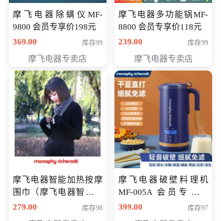
摩飞电器除螨仪MF-
摩飞电器多功能锅MF-
9800 会员专享价198元
8800 会员专享价118元
369.00
239.00
库存99
库存99
摩飞电器专卖店
摩飞电器专卖店
摩飞电器智能加热按摩
摩飞电器破壁料理机
围巾（摩飞电器智能加
MF-005A 会员专享价
热按摩围脖） 会员专享
198元
279.00
399.00
库存98
库存97
价168元