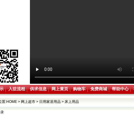
示
入驻流程
供求信息
网上黄页
购物车
免费商城
帮助中心
位置:
HOME
>
网上超市
>
日用家居用品
>
床上用品
记录