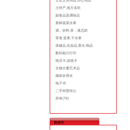
文化文具用品,办公用品
土特产,地方名吃
副食品及调味品
新鲜蔬菜水果
酒，饮料,茶，液态奶
零食,坚果,干水果
保健品,化妆品,香水,饰品
数码相片打印
电话卡,游戏卡
文物古董艺术品
桶装饮用水
电子书
二手闲置转让
所有
(78)
购物车