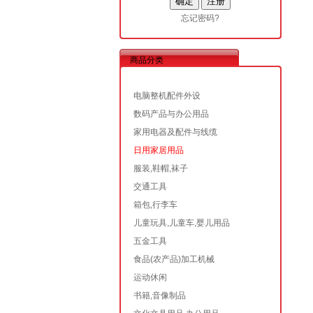
忘记密码?
商品分类
电脑整机配件外设
数码产品与办公用品
家用电器及配件与线缆
日用家居用品
服装,鞋帽,袜子
交通工具
箱包,行李车
儿童玩具,儿童车,婴儿用品
五金工具
食品(农产品)加工机械
运动休闲
书籍,音像制品