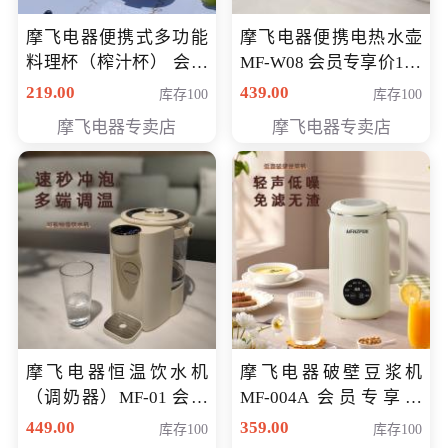
摩飞电器便携式多功能
摩飞电器便携电热水壶
料理杯（榨汁杯） 会员
MF-W08 会员专享价198
专享价118元
元
219.00
439.00
库存100
库存100
摩飞电器专卖店
摩飞电器专卖店
摩飞电器恒温饮水机
摩飞电器破壁豆浆机
（调奶器）MF-01 会员
MF-004A 会员专享价
专享价366元
168元
449.00
359.00
库存100
库存100