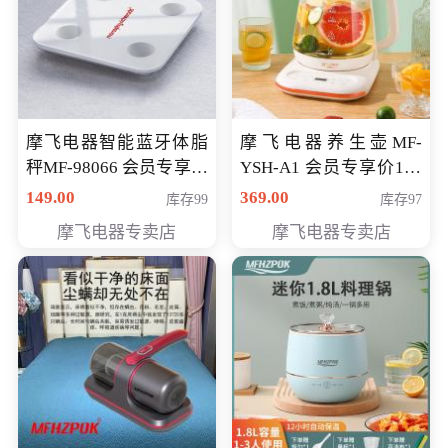
摩飞电器智能蓝牙体脂
摩飞电器养生壶MF-
秤MF-98066 会员专享价
YSH-A1 会员专享价198
98元
元
149.00
369.00
库存99
库存97
摩飞电器专卖店
摩飞电器专卖店