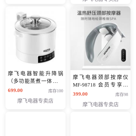
摩飞电器智能升降锅
摩飞电器颈部按摩仪
（多功能蒸煮一体锅）
MF-98718 会员专享价
（智能升降养生锅） 会
699.00
库存100
299元
399.00
库存98
员专享价399元
摩飞电器专卖店
摩飞电器专卖店