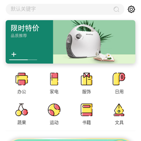
默认关键字
办公
家电
服饰
日用
蔬果
运动
书籍
文具