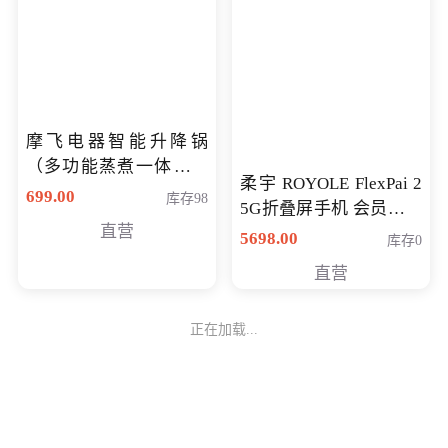
摩飞电器智能升降锅
柔宇 ROYOLE FlexPai 2
（多功能蒸煮一体锅）
5G折叠屏手机 会员专享
（智能升降养生锅） 会
购买价格 4998元
699.00
5698.00
库存98
库存0
员专享价399元
直营
直营
正在加载...