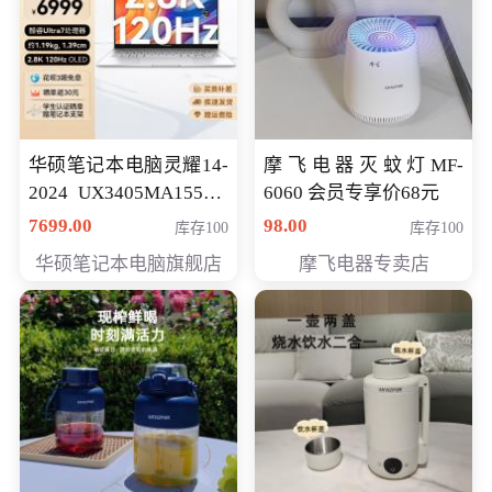
华硕笔记本电脑灵耀14-
摩飞电器灭蚊灯MF-
2024 UX3405MA155夜
6060 会员专享价68元
空蓝 oled 智慧轻薄本 会
7699.00
98.00
库存100
库存100
员专享价6998元
华硕笔记本电脑旗舰店
摩飞电器专卖店