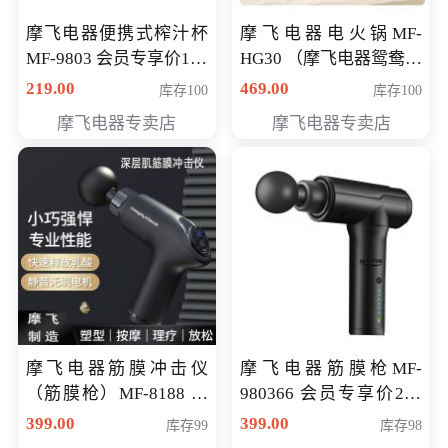
摩飞电器便携式榨汁杯
摩飞电器电火锅MF-
MF-9803 会员专享价138
HG30 （摩飞电器鸳鸯锅
元
MF-HG30 ） 会员专享价
219.00
469.00
库存100
库存100
319元
摩飞电器专卖店
摩飞电器专卖店
摩飞电器筋膜冲击仪
摩飞电器筋膜枪MF-
（筋膜枪）MF-8188 会
980366 会员专享价299
员专享价268元
元
399.00
399.00
库存99
库存98