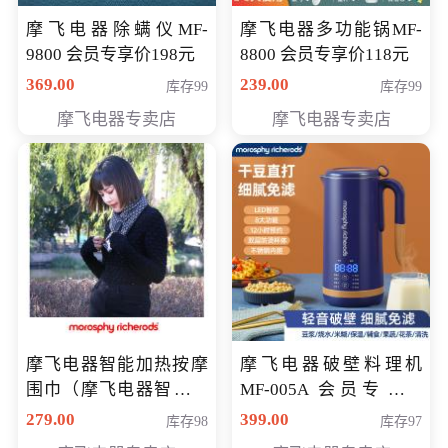
摩飞电器除螨仪MF-
摩飞电器多功能锅MF-
9800 会员专享价198元
8800 会员专享价118元
369.00
239.00
库存99
库存99
摩飞电器专卖店
摩飞电器专卖店
摩飞电器智能加热按摩
摩飞电器破壁料理机
围巾（摩飞电器智能加
MF-005A 会员专享价
热按摩围脖） 会员专享
198元
279.00
399.00
库存98
库存97
价168元