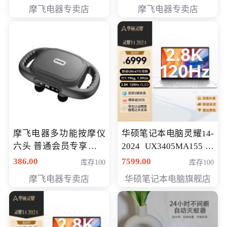
摩飞电器专卖店
摩飞电器专卖店
摩飞电器多功能按摩仪
华硕笔记本电脑灵耀14-
六头 普通会员专享价格
2024 UX3405MA155冰
199元
川银 oled 智慧轻薄本 会
386.00
7599.00
库存100
库存100
员专享价6898元
摩飞电器专卖店
华硕笔记本电脑旗舰店