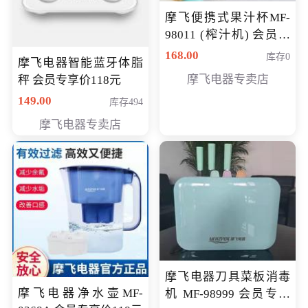
摩飞便携式果汁杯MF-
98011 (榨汁机) 会员专
享价138元
168.00
库存0
摩飞电器智能蓝牙体脂
摩飞电器专卖店
秤 会员专享价118元
149.00
库存494
摩飞电器专卖店
摩飞电器刀具菜板消毒
摩飞电器净水壶MF-
机 MF-98999 会员专享