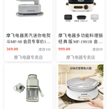
摩飞电器蒸汽迷你电熨
摩飞电器多功能料理锅
斗MF-S8 会员专享价168
经典版MF-1901B 会员
元
专享价399元
369.00
999.00
库存100
库存99
摩飞电器专卖店
摩飞电器专卖店