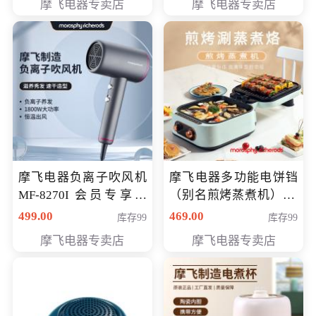
摩飞电器专卖店
摩飞电器专卖店
摩飞电器负离子吹风机
摩飞电器多功能电饼铛
MF-8270I 会员专享价
（别名煎烤蒸煮机） 型
369元
号MF-8888B 会员专享
499.00
469.00
库存99
库存99
价389元
摩飞电器专卖店
摩飞电器专卖店