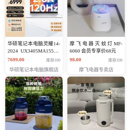
华硕笔记本电脑灵耀14-
摩飞电器灭蚊灯MF-
2024 UX3405MA155夜
6060 会员专享价68元
空蓝 oled 智慧轻薄本 会
7699.00
98.00
库存100
库存100
员专享价6998元
华硕笔记本电脑旗舰店
摩飞电器专卖店