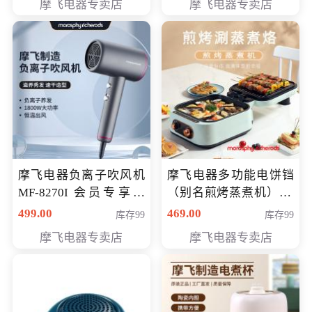
摩飞电器专卖店
摩飞电器专卖店
摩飞电器负离子吹风机
摩飞电器多功能电饼铛
MF-8270I 会员专享价
（别名煎烤蒸煮机） 型
369元
号MF-8888B 会员专享
499.00
469.00
库存99
库存99
价389元
摩飞电器专卖店
摩飞电器专卖店