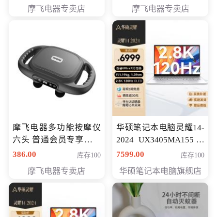
摩飞电器专卖店
摩飞电器专卖店
摩飞电器多功能按摩仪
华硕笔记本电脑灵耀14-
六头 普通会员专享价格
2024 UX3405MA155冰
199元
川银 oled 智慧轻薄本 会
386.00
7599.00
库存100
库存100
员专享价6898元
摩飞电器专卖店
华硕笔记本电脑旗舰店