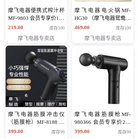
摩飞电器便携式榨汁杯
摩飞电器电火锅MF-
MF-9803 会员专享价138
HG30 （摩飞电器鸳鸯锅
元
MF-HG30 ） 会员专享价
219.00
469.00
库存100
库存100
319元
摩飞电器专卖店
摩飞电器专卖店
摩飞电器筋膜冲击仪
摩飞电器筋膜枪MF-
（筋膜枪）MF-8188 会
980366 会员专享价299
员专享价268元
元
399.00
399.00
库存99
库存98