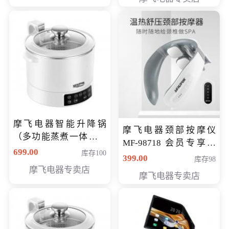
摩飞电器智能升降锅
摩飞电器颈部按摩仪
（多功能蒸煮一体锅）
MF-98718 会员专享价
（智能升降养生锅） 会
699.00
库存100
299元
399.00
库存98
员专享价399元
摩飞电器专卖店
摩飞电器专卖店