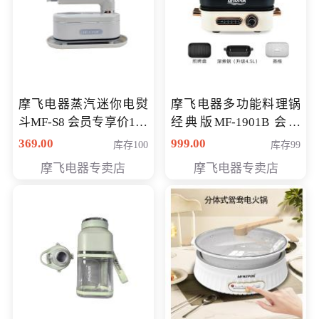
摩飞电器蒸汽迷你电熨
摩飞电器多功能料理锅
斗MF-S8 会员专享价168
经典版MF-1901B 会员
元
专享价399元
369.00
999.00
库存100
库存99
摩飞电器专卖店
摩飞电器专卖店