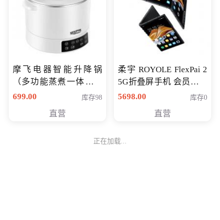
摩飞电器智能升降锅
柔宇 ROYOLE FlexPai 2
（多功能蒸煮一体锅）
5G折叠屏手机 会员专享
（智能升降养生锅） 会
购买价格 4998元
699.00
5698.00
库存98
库存0
员专享价399元
直营
直营
正在加载...