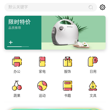
默认关键字
办公
家电
服饰
日用
蔬果
运动
书籍
文具