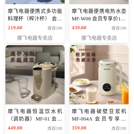
摩飞电器便携式多功能
摩飞电器便携电热水壶
料理杯（榨汁杯） 会员
MF-W08 会员专享价198
专享价118元
元
219.00
439.00
库存100
库存100
摩飞电器专卖店
摩飞电器专卖店
摩飞电器恒温饮水机
摩飞电器破壁豆浆机
（调奶器）MF-01 会员
MF-004A 会员专享价
专享价366元
168元
449.00
359.00
库存100
库存100