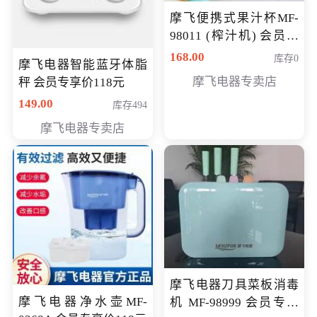
摩飞便携式果汁杯MF-
98011 (榨汁机) 会员专
享价138元
168.00
库存0
摩飞电器智能蓝牙体脂
摩飞电器专卖店
秤 会员专享价118元
149.00
库存494
摩飞电器专卖店
摩飞电器刀具菜板消毒
摩飞电器净水壶MF-
机 MF-98999 会员专享