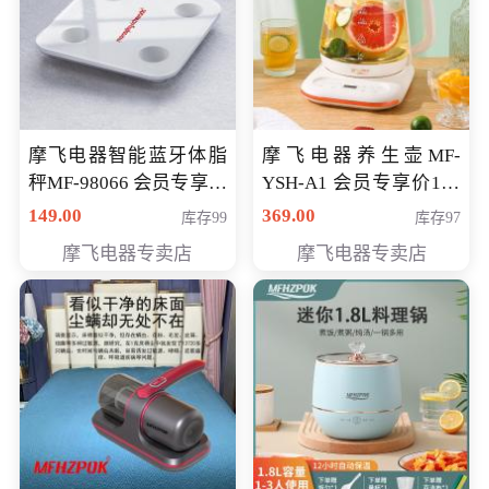
摩飞电器智能蓝牙体脂
摩飞电器养生壶MF-
秤MF-98066 会员专享价
YSH-A1 会员专享价198
98元
元
149.00
369.00
库存99
库存97
摩飞电器专卖店
摩飞电器专卖店