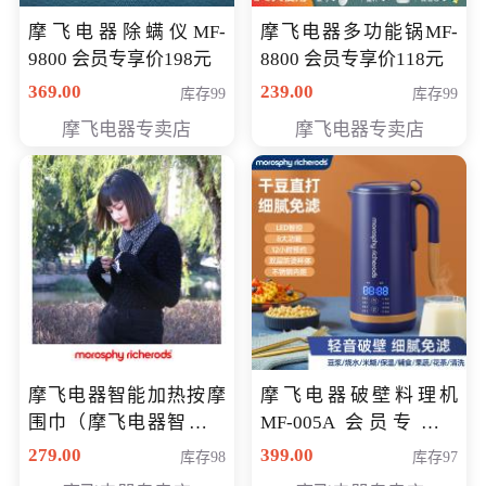
摩飞电器除螨仪MF-
摩飞电器多功能锅MF-
9800 会员专享价198元
8800 会员专享价118元
369.00
239.00
库存99
库存99
摩飞电器专卖店
摩飞电器专卖店
摩飞电器智能加热按摩
摩飞电器破壁料理机
围巾（摩飞电器智能加
MF-005A 会员专享价
热按摩围脖） 会员专享
198元
279.00
399.00
库存98
库存97
价168元