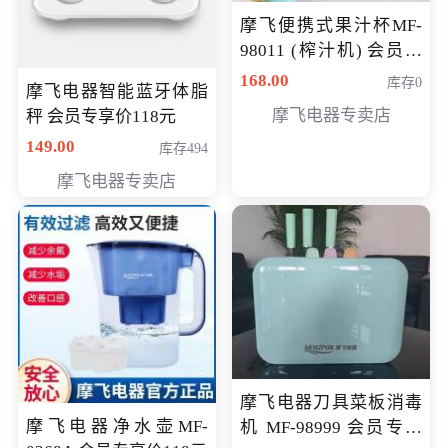
摩飞便携式果汁杯MF-
98011 (榨汁机) 会员专
享价138元
168.00
库存0
摩飞电器智能蓝牙体脂
摩飞电器专卖店
秤 会员专享价118元
149.00
库存494
摩飞电器专卖店
摩飞电器刀具菜板消毒
摩飞电器净水壶MF-
机 MF-98999 会员专享