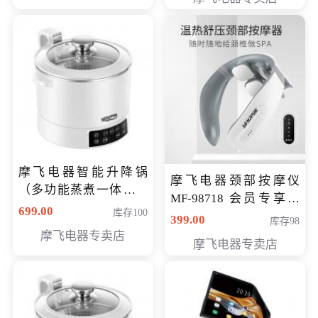
摩飞电器智能升降锅
摩飞电器颈部按摩仪
（多功能蒸煮一体锅）
MF-98718 会员专享价
（智能升降养生锅） 会
699.00
库存100
299元
399.00
库存98
员专享价399元
摩飞电器专卖店
摩飞电器专卖店