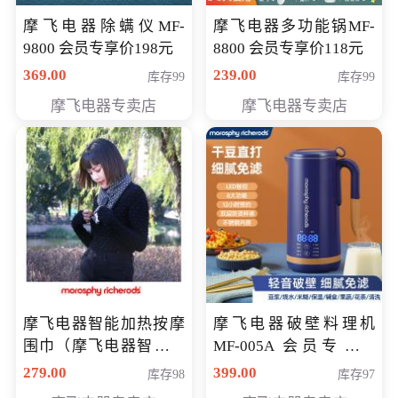
摩飞电器除螨仪MF-
摩飞电器多功能锅MF-
9800 会员专享价198元
8800 会员专享价118元
369.00
239.00
库存99
库存99
摩飞电器专卖店
摩飞电器专卖店
摩飞电器智能加热按摩
摩飞电器破壁料理机
围巾（摩飞电器智能加
MF-005A 会员专享价
热按摩围脖） 会员专享
198元
279.00
399.00
库存98
库存97
价168元