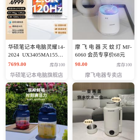
华硕笔记本电脑灵耀14-
摩飞电器灭蚊灯MF-
2024 UX3405MA155夜
6060 会员专享价68元
空蓝 oled 智慧轻薄本 会
7699.00
98.00
库存100
库存100
员专享价6998元
华硕笔记本电脑旗舰店
摩飞电器专卖店