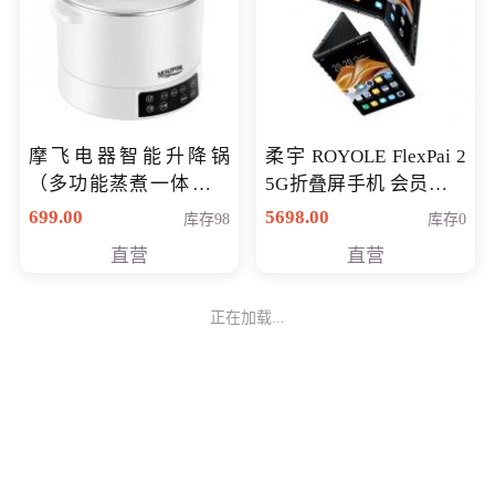
摩飞电器智能升降锅
柔宇 ROYOLE FlexPai 2
（多功能蒸煮一体锅）
5G折叠屏手机 会员专享
（智能升降养生锅） 会
购买价格 4998元
699.00
5698.00
库存98
库存0
员专享价399元
直营
直营
正在加载...