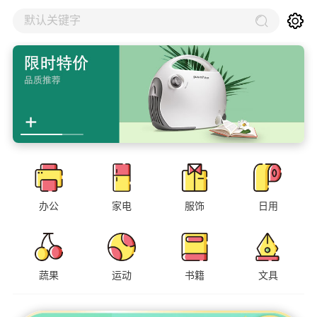
默认关键字
办公
家电
服饰
日用
蔬果
运动
书籍
文具