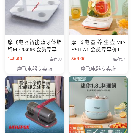
摩飞电器智能蓝牙体脂
摩飞电器养生壶MF-
秤MF-98066 会员专享价
YSH-A1 会员专享价198
98元
元
149.00
369.00
库存99
库存97
摩飞电器专卖店
摩飞电器专卖店