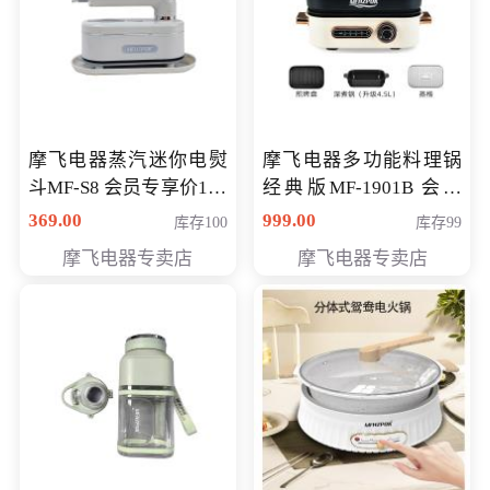
摩飞电器蒸汽迷你电熨
摩飞电器多功能料理锅
斗MF-S8 会员专享价168
经典版MF-1901B 会员
元
专享价399元
369.00
999.00
库存100
库存99
摩飞电器专卖店
摩飞电器专卖店