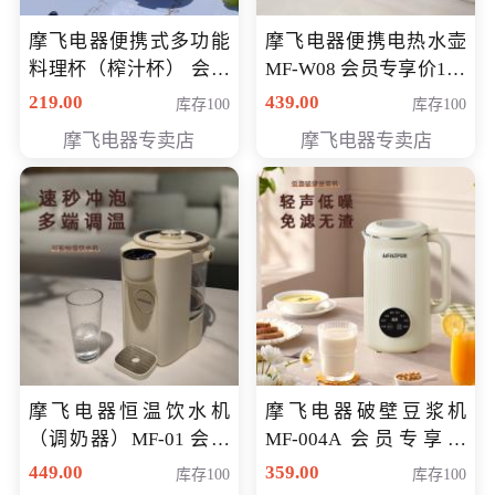
摩飞电器便携式多功能
摩飞电器便携电热水壶
料理杯（榨汁杯） 会员
MF-W08 会员专享价198
专享价118元
元
219.00
439.00
库存100
库存100
摩飞电器专卖店
摩飞电器专卖店
摩飞电器恒温饮水机
摩飞电器破壁豆浆机
（调奶器）MF-01 会员
MF-004A 会员专享价
专享价366元
168元
449.00
359.00
库存100
库存100