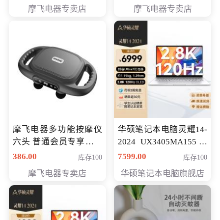
摩飞电器专卖店
摩飞电器专卖店
摩飞电器多功能按摩仪
华硕笔记本电脑灵耀14-
六头 普通会员专享价格
2024 UX3405MA155冰
199元
川银 oled 智慧轻薄本 会
386.00
7599.00
库存100
库存100
员专享价6898元
摩飞电器专卖店
华硕笔记本电脑旗舰店