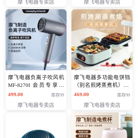
摩飞电器专卖店
摩飞电器专卖店
摩飞电器负离子吹风机
摩飞电器多功能电饼铛
MF-8270I 会员专享价
（别名煎烤蒸煮机） 型
369元
号MF-8888B 会员专享
499.00
469.00
库存99
库存99
价389元
摩飞电器专卖店
摩飞电器专卖店