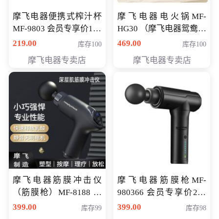
摩飞电器便携式榨汁杯
摩飞电器电火锅MF-
MF-9803 会员专享价138
HG30 （摩飞电器鸳鸯锅
元
MF-HG30 ） 会员专享价
219.00
469.00
库存100
库存100
319元
摩飞电器专卖店
摩飞电器专卖店
摩飞电器筋膜冲击仪
摩飞电器筋膜枪MF-
（筋膜枪）MF-8188 会
980366 会员专享价299
员专享价268元
元
399.00
399.00
库存99
库存98