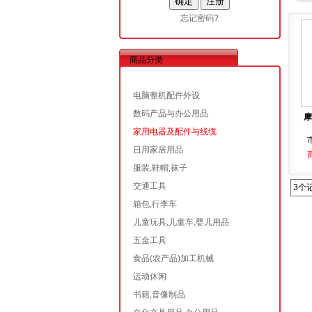
忘记密码?
商品分类
电脑整机配件外设
数码产品与办公用品
摩
家用电器及配件与线缆
日用家居用品
服装,鞋帽,袜子
交通工具
3个
箱包,行李车
儿童玩具,儿童车,婴儿用品
五金工具
食品(农产品)加工机械
运动休闲
书籍,音像制品