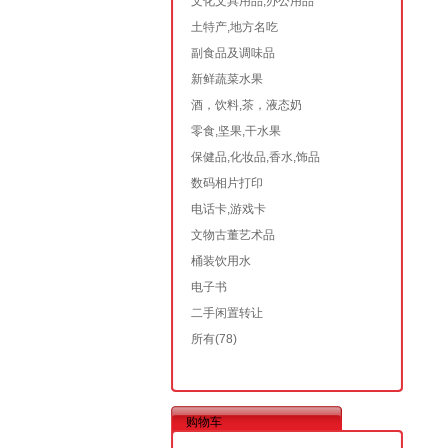
文化文具用品,办公用品
土特产,地方名吃
副食品及调味品
新鲜蔬菜水果
酒，饮料,茶，液态奶
零食,坚果,干水果
保健品,化妆品,香水,饰品
数码相片打印
电话卡,游戏卡
文物古董艺术品
桶装饮用水
电子书
二手闲置转让
所有
(78)
购物车