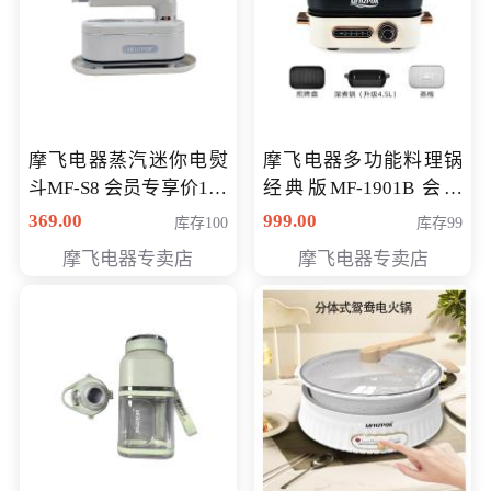
摩飞电器蒸汽迷你电熨
摩飞电器多功能料理锅
斗MF-S8 会员专享价168
经典版MF-1901B 会员
元
专享价399元
369.00
999.00
库存100
库存99
摩飞电器专卖店
摩飞电器专卖店