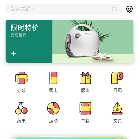
默认关键字
办公
家电
服饰
日用
蔬果
运动
书籍
文具