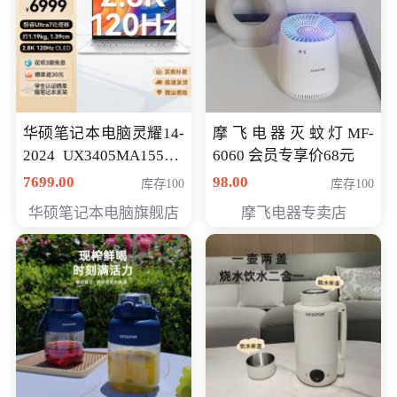
华硕笔记本电脑灵耀14-
摩飞电器灭蚊灯MF-
2024 UX3405MA155夜
6060 会员专享价68元
空蓝 oled 智慧轻薄本 会
7699.00
98.00
库存100
库存100
员专享价6998元
华硕笔记本电脑旗舰店
摩飞电器专卖店