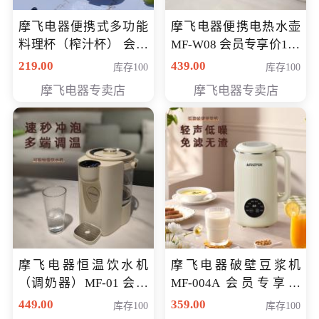
摩飞电器便携式多功能
摩飞电器便携电热水壶
料理杯（榨汁杯） 会员
MF-W08 会员专享价198
专享价118元
元
219.00
439.00
库存100
库存100
摩飞电器专卖店
摩飞电器专卖店
摩飞电器恒温饮水机
摩飞电器破壁豆浆机
（调奶器）MF-01 会员
MF-004A 会员专享价
专享价366元
168元
449.00
359.00
库存100
库存100