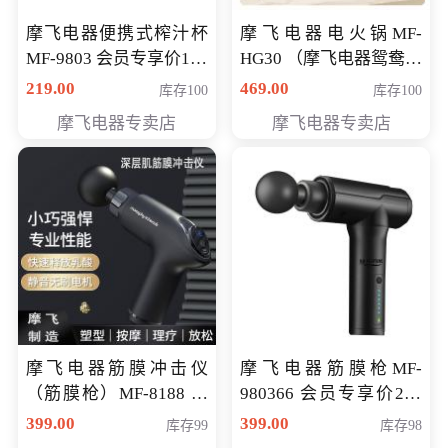
摩飞电器便携式榨汁杯
摩飞电器电火锅MF-
MF-9803 会员专享价138
HG30 （摩飞电器鸳鸯锅
元
MF-HG30 ） 会员专享价
219.00
469.00
库存100
库存100
319元
摩飞电器专卖店
摩飞电器专卖店
摩飞电器筋膜冲击仪
摩飞电器筋膜枪MF-
（筋膜枪）MF-8188 会
980366 会员专享价299
员专享价268元
元
399.00
399.00
库存99
库存98