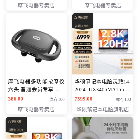
摩飞电器专卖店
摩飞电器专卖店
摩飞电器多功能按摩仪
华硕笔记本电脑灵耀14-
六头 普通会员专享价格
2024 UX3405MA155冰
199元
川银 oled 智慧轻薄本 会
386.00
7599.00
库存100
库存100
员专享价6898元
摩飞电器专卖店
华硕笔记本电脑旗舰店