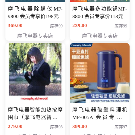
摩飞电器除螨仪MF-
摩飞电器多功能锅MF-
9800 会员专享价198元
8800 会员专享价118元
369.00
239.00
库存99
库存99
摩飞电器专卖店
摩飞电器专卖店
摩飞电器智能加热按摩
摩飞电器破壁料理机
围巾（摩飞电器智能加
MF-005A 会员专享价
热按摩围脖） 会员专享
198元
279.00
399.00
库存98
库存97
价168元