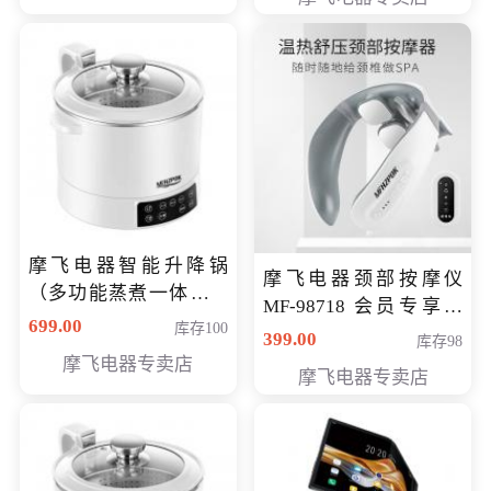
摩飞电器智能升降锅
摩飞电器颈部按摩仪
（多功能蒸煮一体锅）
MF-98718 会员专享价
（智能升降养生锅） 会
699.00
库存100
299元
399.00
库存98
员专享价399元
摩飞电器专卖店
摩飞电器专卖店