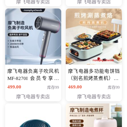
摩飞电器专卖店
摩飞电器专卖店
摩飞电器负离子吹风机
摩飞电器多功能电饼铛
MF-8270I 会员专享价
（别名煎烤蒸煮机） 型
369元
号MF-8888B 会员专享
499.00
469.00
库存99
库存99
价389元
摩飞电器专卖店
摩飞电器专卖店