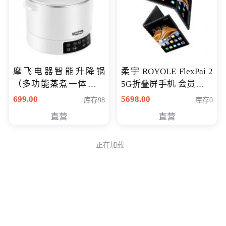
摩飞电器智能升降锅
柔宇 ROYOLE FlexPai 2
（多功能蒸煮一体锅）
5G折叠屏手机 会员专享
（智能升降养生锅） 会
购买价格 4998元
699.00
5698.00
库存98
库存0
员专享价399元
直营
直营
正在加载...