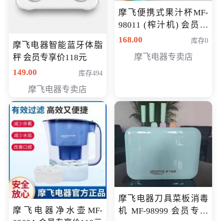
摩飞便携式果汁杯MF-
98011 (榨汁机) 会员专
享价138元
168.00
库存0
摩飞电器智能蓝牙体脂
摩飞电器专卖店
秤 会员专享价118元
149.00
库存494
摩飞电器专卖店
摩飞电器刀具菜板消毒
摩飞电器净水壶MF-
机 MF-98999 会员专享