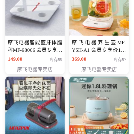
摩飞电器智能蓝牙体脂
摩飞电器养生壶MF-
秤MF-98066 会员专享价
YSH-A1 会员专享价198
98元
元
149.00
369.00
库存99
库存97
摩飞电器专卖店
摩飞电器专卖店