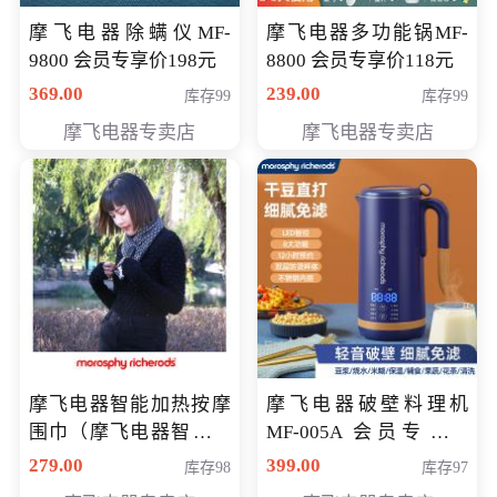
摩飞电器除螨仪MF-
摩飞电器多功能锅MF-
9800 会员专享价198元
8800 会员专享价118元
369.00
239.00
库存99
库存99
摩飞电器专卖店
摩飞电器专卖店
摩飞电器智能加热按摩
摩飞电器破壁料理机
围巾（摩飞电器智能加
MF-005A 会员专享价
热按摩围脖） 会员专享
198元
279.00
399.00
库存98
库存97
价168元