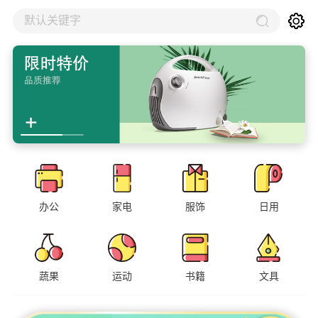
默认关键字
办公
家电
服饰
日用
蔬果
运动
书籍
文具