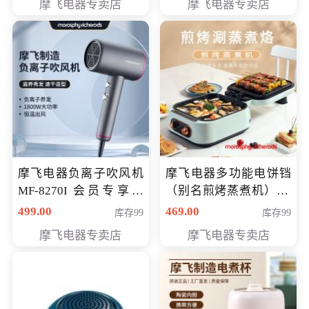
摩飞电器专卖店
摩飞电器专卖店
摩飞电器负离子吹风机
摩飞电器多功能电饼铛
MF-8270I 会员专享价
（别名煎烤蒸煮机） 型
369元
号MF-8888B 会员专享
499.00
469.00
库存99
库存99
价389元
摩飞电器专卖店
摩飞电器专卖店