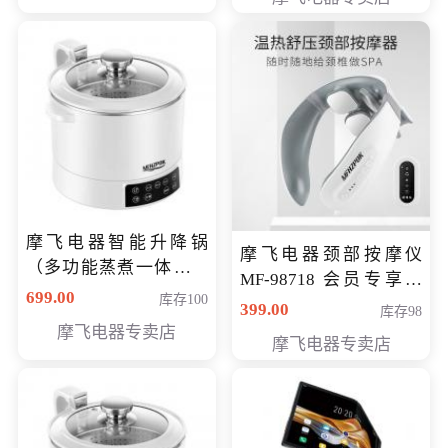
摩飞电器智能升降锅
摩飞电器颈部按摩仪
（多功能蒸煮一体锅）
MF-98718 会员专享价
（智能升降养生锅） 会
699.00
库存100
299元
399.00
库存98
员专享价399元
摩飞电器专卖店
摩飞电器专卖店