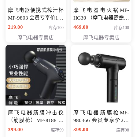
摩飞电器便携式榨汁杯
摩飞电器电火锅MF-
MF-9803 会员专享价138
HG30 （摩飞电器鸳鸯锅
元
MF-HG30 ） 会员专享价
219.00
469.00
库存100
库存100
319元
摩飞电器专卖店
摩飞电器专卖店
摩飞电器筋膜冲击仪
摩飞电器筋膜枪MF-
（筋膜枪）MF-8188 会
980366 会员专享价299
员专享价268元
元
399.00
399.00
库存99
库存98