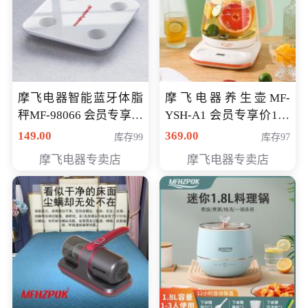
摩飞电器智能蓝牙体脂
摩飞电器养生壶MF-
秤MF-98066 会员专享价
YSH-A1 会员专享价198
98元
元
149.00
369.00
库存99
库存97
摩飞电器专卖店
摩飞电器专卖店