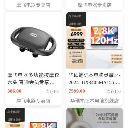
摩飞电器专卖店
摩飞电器专卖店
摩飞电器多功能按摩仪
华硕笔记本电脑灵耀14-
六头 普通会员专享价格
2024 UX3405MA155冰
199元
川银 oled 智慧轻薄本 会
386.00
7599.00
库存100
库存100
员专享价6898元
摩飞电器专卖店
华硕笔记本电脑旗舰店