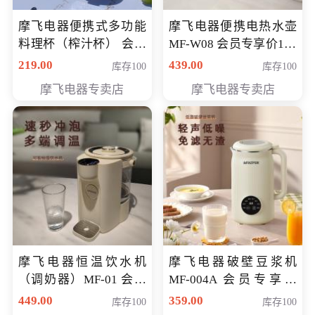
摩飞电器便携式多功能
摩飞电器便携电热水壶
料理杯（榨汁杯） 会员
MF-W08 会员专享价198
专享价118元
元
219.00
439.00
库存100
库存100
摩飞电器专卖店
摩飞电器专卖店
摩飞电器恒温饮水机
摩飞电器破壁豆浆机
（调奶器）MF-01 会员
MF-004A 会员专享价
专享价366元
168元
449.00
359.00
库存100
库存100