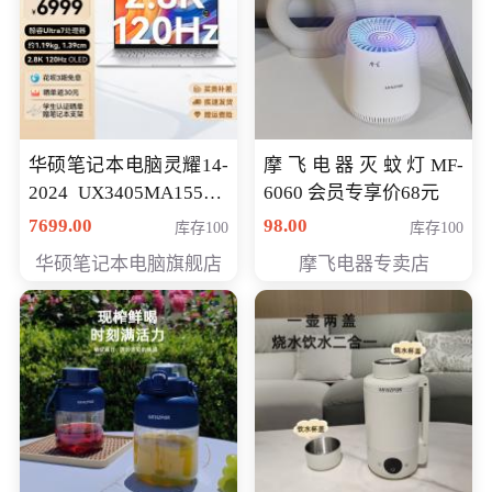
华硕笔记本电脑灵耀14-
摩飞电器灭蚊灯MF-
2024 UX3405MA155夜
6060 会员专享价68元
空蓝 oled 智慧轻薄本 会
7699.00
98.00
库存100
库存100
员专享价6998元
华硕笔记本电脑旗舰店
摩飞电器专卖店