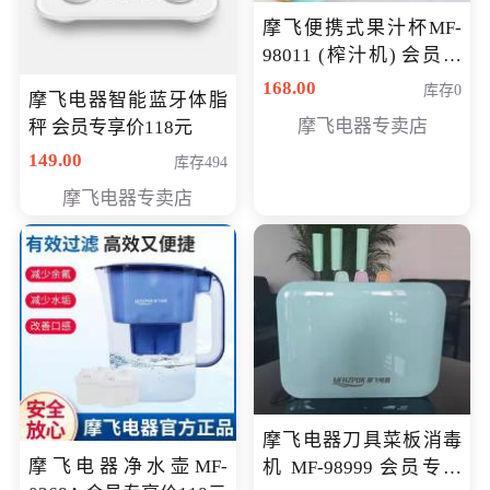
摩飞便携式果汁杯MF-
98011 (榨汁机) 会员专
享价138元
168.00
库存0
摩飞电器智能蓝牙体脂
摩飞电器专卖店
秤 会员专享价118元
149.00
库存494
摩飞电器专卖店
摩飞电器刀具菜板消毒
摩飞电器净水壶MF-
机 MF-98999 会员专享