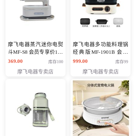
摩飞电器蒸汽迷你电熨
摩飞电器多功能料理锅
斗MF-S8 会员专享价168
经典版MF-1901B 会员
元
专享价399元
369.00
999.00
库存100
库存99
摩飞电器专卖店
摩飞电器专卖店