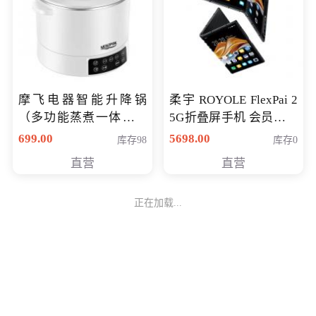
摩飞电器智能升降锅
柔宇 ROYOLE FlexPai 2
（多功能蒸煮一体锅）
5G折叠屏手机 会员专享
（智能升降养生锅） 会
购买价格 4998元
699.00
5698.00
库存98
库存0
员专享价399元
直营
直营
正在加载...