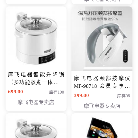
摩飞电器智能升降锅
摩飞电器颈部按摩仪
（多功能蒸煮一体锅）
MF-98718 会员专享价
（智能升降养生锅） 会
699.00
库存100
299元
399.00
库存98
员专享价399元
摩飞电器专卖店
摩飞电器专卖店