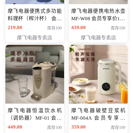
摩飞电器便携式多功能
摩飞电器便携电热水壶
料理杯（榨汁杯） 会员
MF-W08 会员专享价198
专享价118元
元
219.00
439.00
库存100
库存100
摩飞电器专卖店
摩飞电器专卖店
摩飞电器恒温饮水机
摩飞电器破壁豆浆机
（调奶器）MF-01 会员
MF-004A 会员专享价
专享价366元
168元
449.00
359.00
库存100
库存100