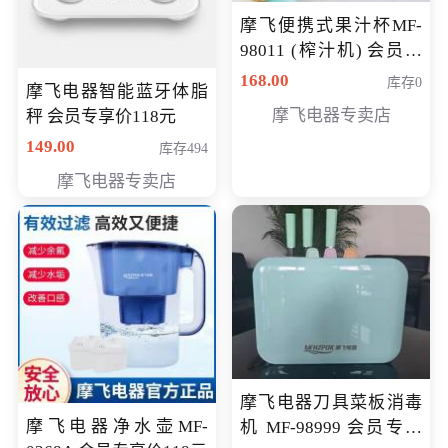
摩飞便携式果汁杯MF-
98011 (榨汁机) 会员专
享价138元
168.00
库存0
摩飞电器智能蓝牙体脂
摩飞电器专卖店
秤 会员专享价118元
149.00
库存494
摩飞电器专卖店
摩飞电器刀具菜板消毒
摩飞电器净水壶MF-
机 MF-98999 会员专享