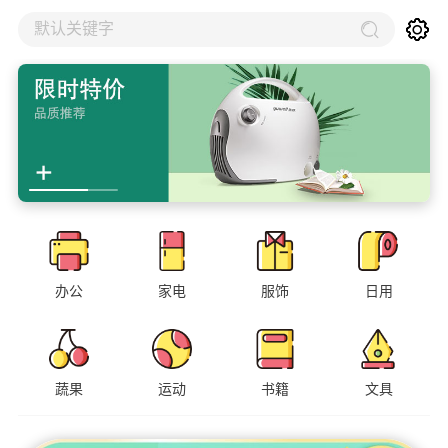
默认关键字
办公
家电
服饰
日用
蔬果
运动
书籍
文具