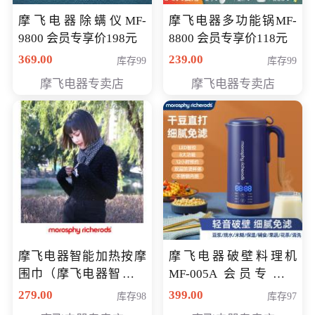
摩飞电器除螨仪MF-
摩飞电器多功能锅MF-
9800 会员专享价198元
8800 会员专享价118元
369.00
239.00
库存99
库存99
摩飞电器专卖店
摩飞电器专卖店
摩飞电器智能加热按摩
摩飞电器破壁料理机
围巾（摩飞电器智能加
MF-005A 会员专享价
热按摩围脖） 会员专享
198元
279.00
399.00
库存98
库存97
价168元