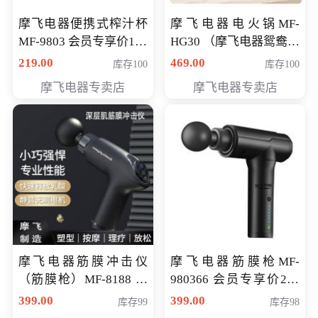
摩飞电器便携式榨汁杯
摩飞电器电火锅MF-
MF-9803 会员专享价138
HG30 （摩飞电器鸳鸯锅
元
MF-HG30 ） 会员专享价
219.00
469.00
库存100
库存100
319元
摩飞电器专卖店
摩飞电器专卖店
摩飞电器筋膜冲击仪
摩飞电器筋膜枪MF-
（筋膜枪）MF-8188 会
980366 会员专享价299
员专享价268元
元
399.00
399.00
库存99
库存98