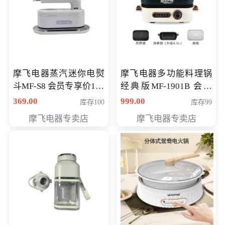
摩飞电器蒸汽迷你电熨
摩飞电器多功能料理锅
斗MF-S8 会员专享价168
经典版MF-1901B 会员
元
专享价399元
369.00
999.00
库存100
库存99
摩飞电器专卖店
摩飞电器专卖店