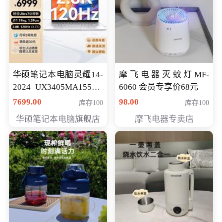
华硕笔记本电脑灵耀14-
摩飞电器灭蚊灯MF-
2024 UX3405MA155夜
6060 会员专享价68元
空蓝 oled 智慧轻薄本 会
7699.00
98.00
库存100
库存100
员专享价6998元
华硕笔记本电脑旗舰店
摩飞电器专卖店