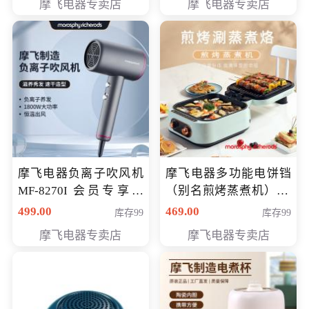
摩飞电器专卖店
摩飞电器专卖店
摩飞电器负离子吹风机
摩飞电器多功能电饼铛
MF-8270I 会员专享价
（别名煎烤蒸煮机） 型
369元
号MF-8888B 会员专享
499.00
469.00
库存99
库存99
价389元
摩飞电器专卖店
摩飞电器专卖店