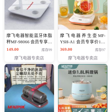
摩飞电器智能蓝牙体脂
摩飞电器养生壶MF-
秤MF-98066 会员专享价
YSH-A1 会员专享价198
98元
元
149.00
369.00
库存99
库存97
摩飞电器专卖店
摩飞电器专卖店