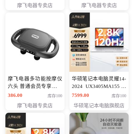
摩飞电器专卖店
摩飞电器专卖店
摩飞电器多功能按摩仪
华硕笔记本电脑灵耀14-
六头 普通会员专享价格
2024 UX3405MA155冰
199元
川银 oled 智慧轻薄本 会
386.00
7599.00
库存100
库存100
员专享价6898元
摩飞电器专卖店
华硕笔记本电脑旗舰店