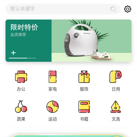
默认关键字
办公
家电
服饰
日用
蔬果
运动
书籍
文具