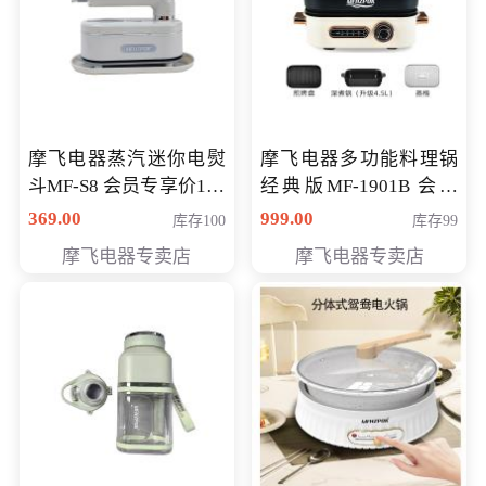
摩飞电器蒸汽迷你电熨
摩飞电器多功能料理锅
斗MF-S8 会员专享价168
经典版MF-1901B 会员
元
专享价399元
369.00
999.00
库存100
库存99
摩飞电器专卖店
摩飞电器专卖店