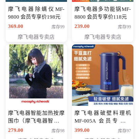
摩飞电器除螨仪MF-
摩飞电器多功能锅MF-
9800 会员专享价198元
8800 会员专享价118元
369.00
239.00
库存99
库存99
摩飞电器专卖店
摩飞电器专卖店
摩飞电器智能加热按摩
摩飞电器破壁料理机
围巾（摩飞电器智能加
MF-005A 会员专享价
热按摩围脖） 会员专享
198元
279.00
399.00
库存98
库存97
价168元