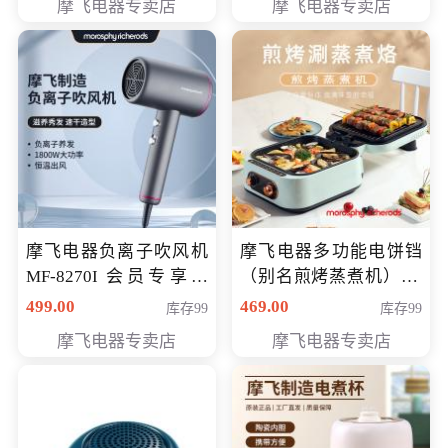
摩飞电器专卖店
摩飞电器专卖店
摩飞电器负离子吹风机
摩飞电器多功能电饼铛
MF-8270I 会员专享价
（别名煎烤蒸煮机） 型
369元
号MF-8888B 会员专享
499.00
469.00
库存99
库存99
价389元
摩飞电器专卖店
摩飞电器专卖店