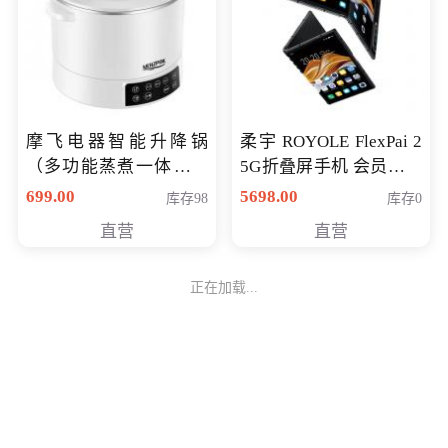
摩飞电器智能升降锅
柔宇 ROYOLE FlexPai 2
（多功能蒸煮一体锅）
5G折叠屏手机 会员专享
（智能升降养生锅） 会
购买价格 4998元
699.00
5698.00
库存98
库存0
员专享价399元
直营
直营
正在加载...