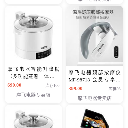
摩飞电器智能升降锅
摩飞电器颈部按摩仪
（多功能蒸煮一体锅）
MF-98718 会员专享价
（智能升降养生锅） 会
699.00
库存100
299元
399.00
库存98
员专享价399元
摩飞电器专卖店
摩飞电器专卖店