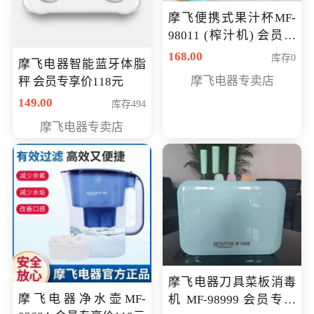
摩飞便携式果汁杯MF-
98011 (榨汁机) 会员专
享价138元
168.00
库存0
摩飞电器智能蓝牙体脂
摩飞电器专卖店
秤 会员专享价118元
149.00
库存494
摩飞电器专卖店
摩飞电器刀具菜板消毒
摩飞电器净水壶MF-
机 MF-98999 会员专享