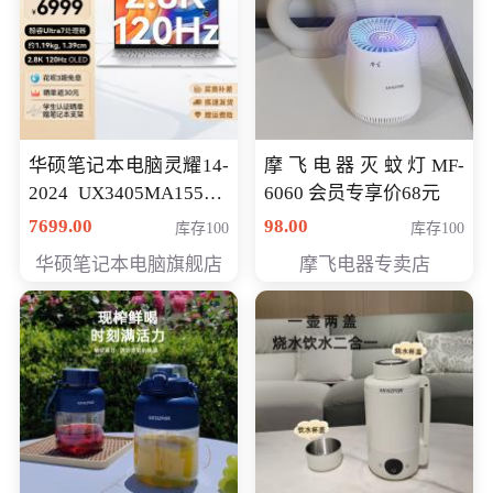
华硕笔记本电脑灵耀14-
摩飞电器灭蚊灯MF-
2024 UX3405MA155夜
6060 会员专享价68元
空蓝 oled 智慧轻薄本 会
7699.00
98.00
库存100
库存100
员专享价6998元
华硕笔记本电脑旗舰店
摩飞电器专卖店