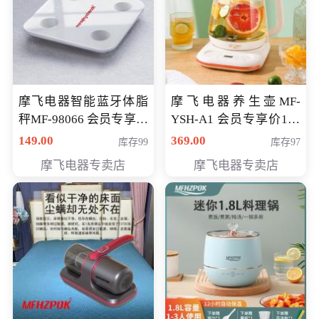
摩飞电器智能蓝牙体脂
摩飞电器养生壶MF-
秤MF-98066 会员专享价
YSH-A1 会员专享价198
98元
元
149.00
369.00
库存99
库存97
摩飞电器专卖店
摩飞电器专卖店