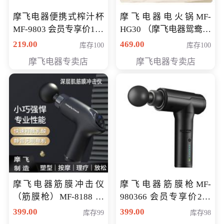
摩飞电器便携式榨汁杯
摩飞电器电火锅MF-
MF-9803 会员专享价138
HG30 （摩飞电器鸳鸯锅
元
MF-HG30 ） 会员专享价
219.00
469.00
库存100
库存100
319元
摩飞电器专卖店
摩飞电器专卖店
摩飞电器筋膜冲击仪
摩飞电器筋膜枪MF-
（筋膜枪）MF-8188 会
980366 会员专享价299
员专享价268元
元
399.00
399.00
库存99
库存98