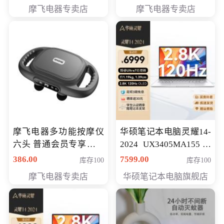
摩飞电器专卖店
摩飞电器专卖店
摩飞电器多功能按摩仪
华硕笔记本电脑灵耀14-
六头 普通会员专享价格
2024 UX3405MA155冰
199元
川银 oled 智慧轻薄本 会
386.00
7599.00
库存100
库存100
员专享价6898元
摩飞电器专卖店
华硕笔记本电脑旗舰店