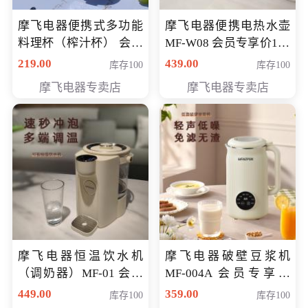
摩飞电器便携式多功能
摩飞电器便携电热水壶
料理杯（榨汁杯） 会员
MF-W08 会员专享价198
专享价118元
元
219.00
439.00
库存100
库存100
摩飞电器专卖店
摩飞电器专卖店
摩飞电器恒温饮水机
摩飞电器破壁豆浆机
（调奶器）MF-01 会员
MF-004A 会员专享价
专享价366元
168元
449.00
359.00
库存100
库存100