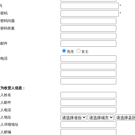
码
*
认密码
*
回密码问题
回密码答案
名
子邮件
别
先生
女士
机电话
信
编
下为收货人信息：
货人姓名
货人邮件
货人电话
货人地址
货人详细地址
货人邮编