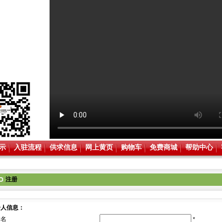
示
入驻流程
供求信息
网上黄页
购物车
免费商城
帮助中心
注册
册人信息：
户名
*