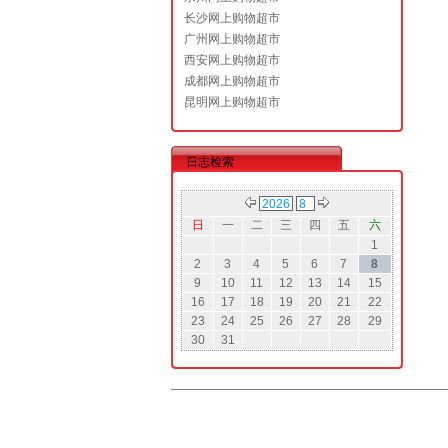
长沙网上购物超市
广州网上购物超市
西安网上购物超市
成都网上购物超市
昆明网上购物超市
日志检索
日
一
二
三
四
五
六
1
2
3
4
5
6
7
8
9
10
11
12
13
14
15
16
17
18
19
20
21
22
23
24
25
26
27
28
29
30
31