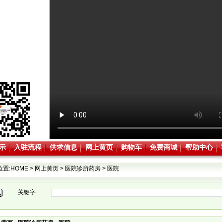
示
入驻流程
供求信息
网上黄页
购物车
免费商城
帮助中心
位置:
HOME
>
网上黄页
>
医院诊所药房
>
医院
关键字