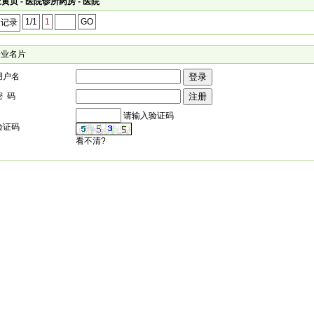
黄页 - 医院诊所药房 - 医院
1/1
1
GO
个记录
企业名片
用户名
密 码
请输入验证码
验证码
看不清?