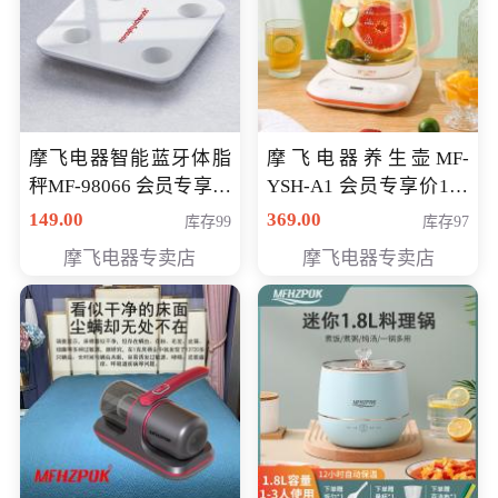
摩飞电器智能蓝牙体脂
摩飞电器养生壶MF-
秤MF-98066 会员专享价
YSH-A1 会员专享价198
98元
元
149.00
369.00
库存99
库存97
摩飞电器专卖店
摩飞电器专卖店