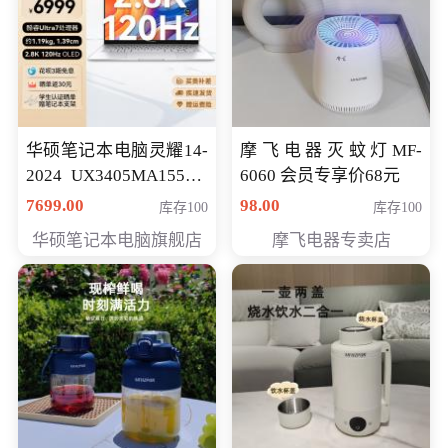
华硕笔记本电脑灵耀14-
摩飞电器灭蚊灯MF-
2024 UX3405MA155夜
6060 会员专享价68元
空蓝 oled 智慧轻薄本 会
7699.00
98.00
库存100
库存100
员专享价6998元
华硕笔记本电脑旗舰店
摩飞电器专卖店