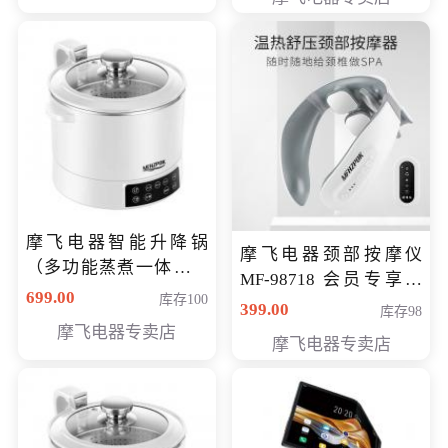
摩飞电器智能升降锅
摩飞电器颈部按摩仪
（多功能蒸煮一体锅）
MF-98718 会员专享价
（智能升降养生锅） 会
699.00
库存100
299元
399.00
库存98
员专享价399元
摩飞电器专卖店
摩飞电器专卖店