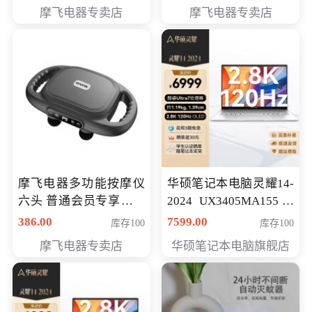
摩飞电器专卖店
摩飞电器专卖店
摩飞电器多功能按摩仪
华硕笔记本电脑灵耀14-
六头 普通会员专享价格
2024 UX3405MA155冰
199元
川银 oled 智慧轻薄本 会
386.00
7599.00
库存100
库存100
员专享价6898元
摩飞电器专卖店
华硕笔记本电脑旗舰店