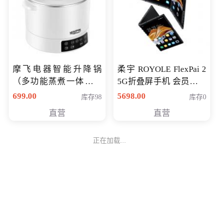
摩飞电器智能升降锅
柔宇 ROYOLE FlexPai 2
（多功能蒸煮一体锅）
5G折叠屏手机 会员专享
（智能升降养生锅） 会
购买价格 4998元
699.00
5698.00
库存98
库存0
员专享价399元
直营
直营
正在加载...