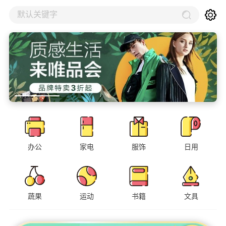
默认关键字
办公
家电
服饰
日用
蔬果
运动
书籍
文具