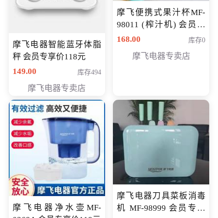
摩飞便携式果汁杯MF-
98011 (榨汁机) 会员专
享价138元
168.00
库存0
摩飞电器智能蓝牙体脂
摩飞电器专卖店
秤 会员专享价118元
149.00
库存494
摩飞电器专卖店
摩飞电器刀具菜板消毒
摩飞电器净水壶MF-
机 MF-98999 会员专享