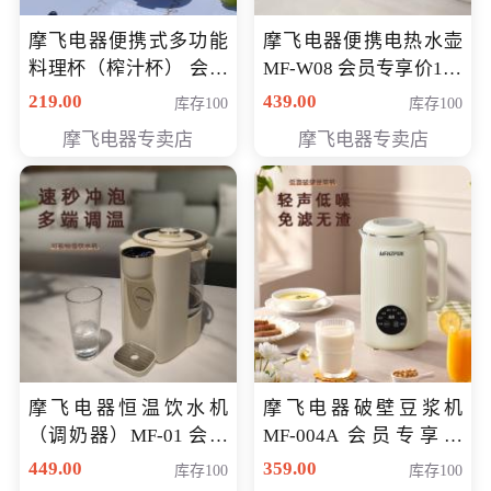
摩飞电器便携式多功能
摩飞电器便携电热水壶
料理杯（榨汁杯） 会员
MF-W08 会员专享价198
专享价118元
元
219.00
439.00
库存100
库存100
摩飞电器专卖店
摩飞电器专卖店
摩飞电器恒温饮水机
摩飞电器破壁豆浆机
（调奶器）MF-01 会员
MF-004A 会员专享价
专享价366元
168元
449.00
359.00
库存100
库存100