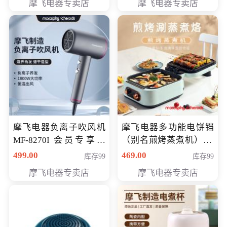
摩飞电器专卖店
摩飞电器专卖店
摩飞电器负离子吹风机
摩飞电器多功能电饼铛
MF-8270I 会员专享价
（别名煎烤蒸煮机） 型
369元
号MF-8888B 会员专享
499.00
469.00
库存99
库存99
价389元
摩飞电器专卖店
摩飞电器专卖店