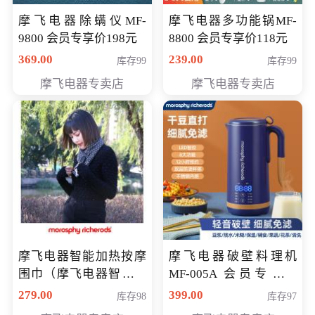
摩飞电器除螨仪MF-
摩飞电器多功能锅MF-
9800 会员专享价198元
8800 会员专享价118元
369.00
239.00
库存99
库存99
摩飞电器专卖店
摩飞电器专卖店
摩飞电器智能加热按摩
摩飞电器破壁料理机
围巾（摩飞电器智能加
MF-005A 会员专享价
热按摩围脖） 会员专享
198元
279.00
399.00
库存98
库存97
价168元