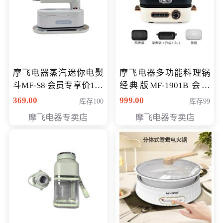
摩飞电器蒸汽迷你电熨
摩飞电器多功能料理锅
斗MF-S8 会员专享价168
经典版MF-1901B 会员
元
专享价399元
369.00
999.00
库存100
库存99
摩飞电器专卖店
摩飞电器专卖店