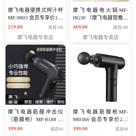
摩飞电器便携式榨汁杯
摩飞电器电火锅MF-
MF-9803 会员专享价138
HG30 （摩飞电器鸳鸯锅
元
MF-HG30 ） 会员专享价
219.00
469.00
库存100
库存100
319元
摩飞电器专卖店
摩飞电器专卖店
摩飞电器筋膜冲击仪
摩飞电器筋膜枪MF-
（筋膜枪）MF-8188 会
980366 会员专享价299
员专享价268元
元
399.00
399.00
库存99
库存98