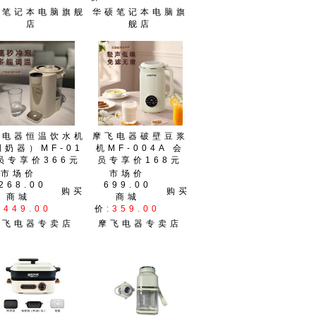
硕笔记本电脑旗舰
华硕笔记本电脑旗
店
舰店
飞电器恒温饮水机
摩飞电器破壁豆浆
调奶器）MF-01
机MF-004A 会
员专享价366元
员专享价168元
市场价
市场价
268.00
699.00
购买
购买
商城
商城
:449.00
价
:359.00
摩飞电器专卖店
摩飞电器专卖店