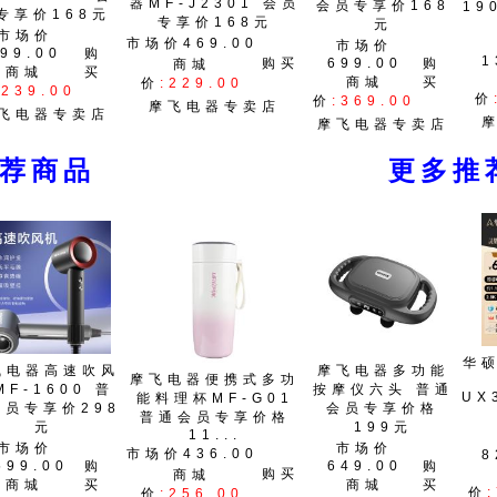
器MF-J2301 会员
会员专享价168
19
专享价168元
专享价168元
元
市场价
市场价469.00
市场价
99.00
购
1
购买
699.00
购
商城
商城
买
商城
买
价
:229.00
:239.00
价
价
:369.00
摩飞电器专卖店
飞电器专卖店
摩飞电器专卖店
推荐商品 更多推荐
华
飞电器高速吹风
摩飞电器多功能
摩飞电器便携式多功
MF-1600 普
按摩仪六头 普通
UX
能料理杯MF-G01
会员专享价298
会员专享价格
普通会员专享价格
元
199元
11...
市场价
市场价
市场价436.00
8
599.00
购
649.00
购
购买
商城
商城
买
商城
买
价
价
:256.00