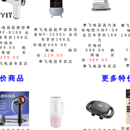
摩飞电器蒸汽迷
摩
飞电器筋膜按摩
摩飞电器超声波加湿
你电熨斗MF-S8
MF-8166 会
器MF-J2301 会员
会员专享价168
19
专享价168元
专享价168元
元
市场价
市场价469.00
市场价
99.00
购
1
购买
699.00
购
商城
商城
买
商城
买
价
:229.00
:239.00
价
价
:369.00
摩飞电器专卖店
飞电器专卖店
摩飞电器专卖店
特价商品
更多特
华