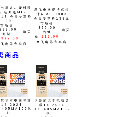
飞电器多功能料理
摩飞电器便携式榨
锅 经典版MF-
汁杯MF-9803
01B 会员专享价
会员专享价138元
39...
市场价
市场价
359.00
399.00
购买
购买
商城
商城
价
:219.00
:999.00
摩飞电器专卖店
摩飞电器专卖店
商品
硕笔记本电脑灵耀
华硕笔记本电脑灵
14-2024
耀14-2024
3405MA155冰
UX3405MA155
川...
夜...