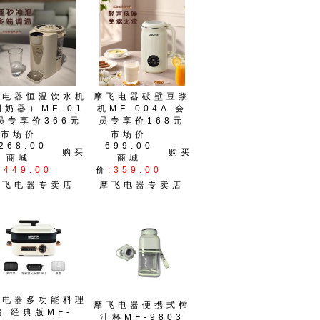
飞电器恒温饮水机
摩飞电器破壁豆浆
调奶器）MF-01
机MF-004A 会
员专享价366元
员专享价168元
市场价
市场价
268.00
699.00
购买
购买
商城
商城
:449.00
价
:359.00
摩飞电器专卖店
摩飞电器专卖店
飞电器多功能料理
摩飞电器便携式榨
锅 经典版MF-
汁杯MF-9803