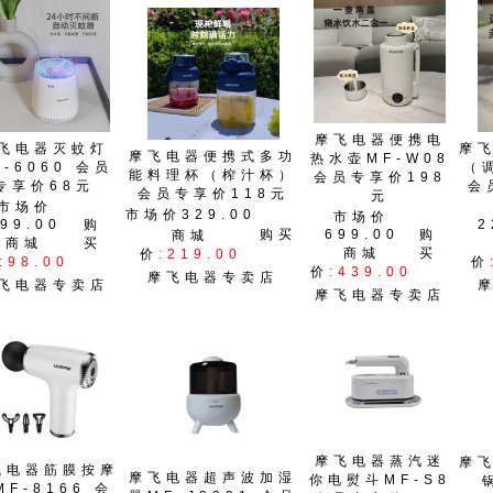
摩飞电器便携电
飞电器灭蚊灯
摩
摩飞电器便携式多功
热水壶MF-W08
F-6060 会员
（
能料理杯（榨汁杯）
会员专享价198
专享价68元
会
会员专享价118元
元
市场价
市场价329.00
市场价
99.00
购
2
购买
699.00
购
商城
商城
买
商城
买
价
:219.00
:98.00
价
价
:439.00
摩飞电器专卖店
飞电器专卖店
摩飞电器专卖店
摩飞电器蒸汽迷
摩
飞电器筋膜按摩
摩飞电器超声波加湿
你电熨斗MF-S8
MF-8166 会