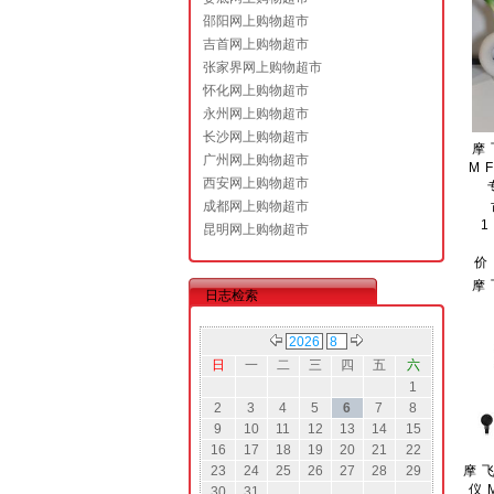
邵阳网上购物超市
吉首网上购物超市
张家界网上购物超市
怀化网上购物超市
永州网上购物超市
长沙网上购物超市
摩
广州网上购物超市
M
西安网上购物超市
成都网上购物超市
1
昆明网上购物超市
价
摩
日志检索
日
一
二
三
四
五
六
1
2
3
4
5
6
7
8
9
10
11
12
13
14
15
16
17
18
19
20
21
22
23
24
25
26
27
28
29
摩
仪
30
31