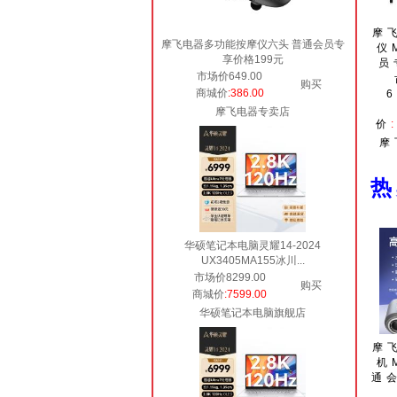
摩
摩飞电器多功能按摩仪六头 普通会员专
仪
享价格199元
员
市场价649.00
购买
商城价
:386.00
6
摩飞电器专卖店
价
摩
华硕笔记本电脑灵耀14-2024
UX3405MA155冰川...
市场价8299.00
购买
商城价
:7599.00
华硕笔记本电脑旗舰店
摩
机
通