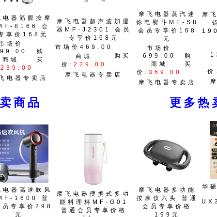
摩飞电器蒸汽迷
摩
飞电器筋膜按摩
摩飞电器超声波加湿
你电熨斗MF-S8
MF-8166 会
器MF-J2301 会员
会员专享价168
19
专享价168元
专享价168元
元
市场价
市场价469.00
市场价
99.00
购
1
购买
699.00
购
商城
商城
买
商城
买
价
:229.00
:239.00
价
价
:369.00
摩飞电器专卖店
飞电器专卖店
摩飞电器专卖店
热卖商品 更多热卖
华
飞电器高速吹风
摩飞电器多功能
摩飞电器便携式多功
MF-1600 普
按摩仪六头 普通
UX
能料理杯MF-G01
会员专享价298
会员专享价格
普通会员专享价格
元
199元