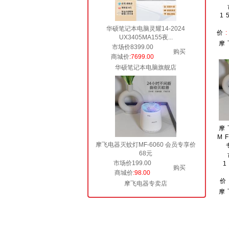
1
华硕笔记本电脑灵耀14-2024
价
UX3405MA155夜...
摩
市场价8399.00
购买
商城价
:7699.00
华硕笔记本电脑旗舰店
摩
M
摩飞电器灭蚊灯MF-6060 会员专享价
68元
市场价199.00
1
购买
商城价
:98.00
价
摩飞电器专卖店
摩