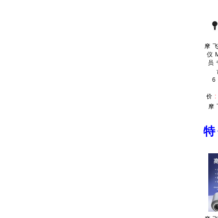
摩
仪
员
6
价
摩