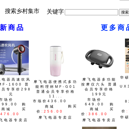
搜索乡村集市
关键字
最新商品
更多商
华
飞电器高速吹风
摩飞电器多功能
摩飞电器便携式多功
MF-1600 普
按摩仪六头 普通
UX
能料理杯MF-G01
会员专享价298
会员专享价格
普通会员专享价格
元
199元
11...
市场价
市场价
市场价436.00
8
599.00
购
649.00
购
购买
商城
商城
买
商城
买
价
价
:256.00
:476.00
价
:386.00
华
摩飞电器专卖店
飞电器专卖店
摩飞电器专卖店