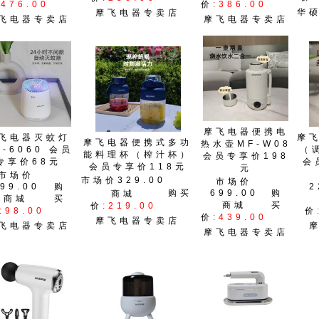
:476.00
价
:386.00
华
摩飞电器专卖店
飞电器专卖店
摩飞电器专卖店
摩飞电器便携电
飞电器灭蚊灯
摩
摩飞电器便携式多功
热水壶MF-W08
F-6060 会员
（
能料理杯（榨汁杯）
会员专享价198
专享价68元
会
会员专享价118元
元
市场价
市场价329.00
市场价
99.00
购
2
购买
699.00
购
商城
商城
买
商城
买
价
:219.00
:98.00
价
价
:439.00
摩飞电器专卖店
飞电器专卖店
摩飞电器专卖店