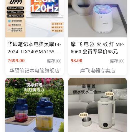
华硕笔记本电脑灵耀14-
摩飞电器灭蚊灯MF-
2024 UX3405MA155夜
6060 会员专享价68元
空蓝 oled 智慧轻薄本 会
7699.00
98.00
库存100
库存100
员专享价6998元
华硕笔记本电脑旗舰店
摩飞电器专卖店