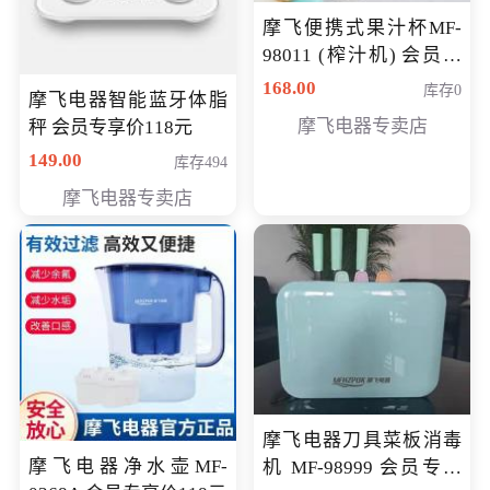
摩飞便携式果汁杯MF-
98011 (榨汁机) 会员专
享价138元
168.00
库存0
摩飞电器智能蓝牙体脂
摩飞电器专卖店
秤 会员专享价118元
149.00
库存494
摩飞电器专卖店
摩飞电器刀具菜板消毒
摩飞电器净水壶MF-
机 MF-98999 会员专享