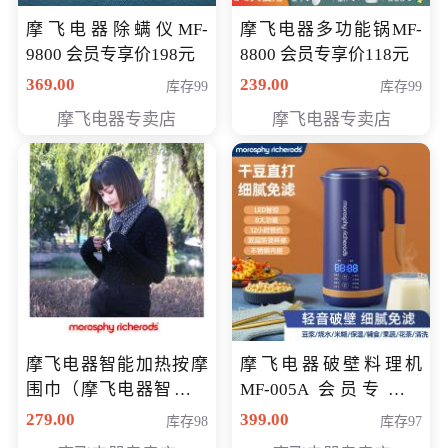
摩飞电器除螨仪MF-
摩飞电器多功能锅MF-
9800 会员专享价198元
8800 会员专享价118元
369.00
239.00
库存99
库存99
摩飞电器专卖店
摩飞电器专卖店
摩飞电器智能加热按摩
摩飞电器破壁料理机
围巾（摩飞电器智能加
MF-005A 会员专享价
热按摩围脖） 会员专享
198元
279.00
399.00
库存98
库存97
价168元