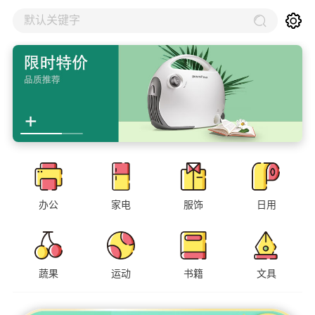
默认关键字
办公
家电
服饰
日用
蔬果
运动
书籍
文具