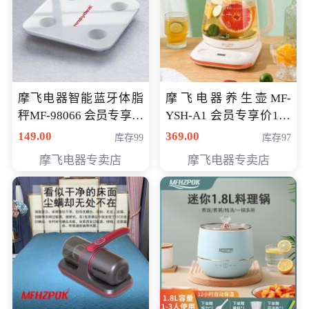
摩飞电器智能蓝牙体脂
摩飞电器养生壶MF-
秤MF-98066 会员专享价
YSH-A1 会员专享价198
98元
元
149.00
369.00
库存99
库存97
摩飞电器专卖店
摩飞电器专卖店