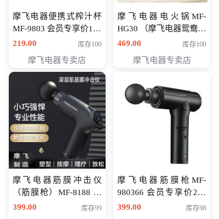
摩飞电器便携式榨汁杯
摩飞电器电火锅MF-
MF-9803 会员专享价138
HG30 （摩飞电器鸳鸯锅
元
MF-HG30 ） 会员专享价
219.00
469.00
库存100
库存100
319元
摩飞电器专卖店
摩飞电器专卖店
摩飞电器筋膜冲击仪
摩飞电器筋膜枪MF-
（筋膜枪）MF-8188 会
980366 会员专享价299
员专享价268元
元
399.00
399.00
库存99
库存98