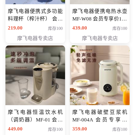
摩飞电器便携式多功能
摩飞电器便携电热水壶
料理杯（榨汁杯） 会员
MF-W08 会员专享价198
专享价118元
元
219.00
439.00
库存100
库存100
摩飞电器专卖店
摩飞电器专卖店
摩飞电器恒温饮水机
摩飞电器破壁豆浆机
（调奶器）MF-01 会员
MF-004A 会员专享价
专享价366元
168元
449.00
359.00
库存100
库存100