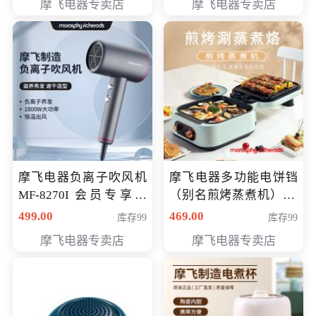
摩飞电器专卖店
摩飞电器专卖店
摩飞电器负离子吹风机
摩飞电器多功能电饼铛
MF-8270I 会员专享价
（别名煎烤蒸煮机） 型
369元
号MF-8888B 会员专享
499.00
469.00
库存99
库存99
价389元
摩飞电器专卖店
摩飞电器专卖店