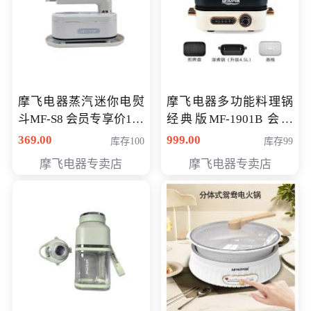
摩飞电器蒸汽迷你电熨
摩飞电器多功能料理锅
斗MF-S8 会员专享价168
经典版MF-1901B 会员
元
专享价399元
369.00
999.00
库存100
库存99
摩飞电器专卖店
摩飞电器专卖店