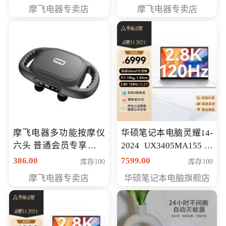
摩飞电器专卖店
摩飞电器专卖店
摩飞电器多功能按摩仪
华硕笔记本电脑灵耀14-
六头 普通会员专享价格
2024 UX3405MA155冰
199元
川银 oled 智慧轻薄本 会
386.00
7599.00
库存100
库存100
员专享价6898元
摩飞电器专卖店
华硕笔记本电脑旗舰店