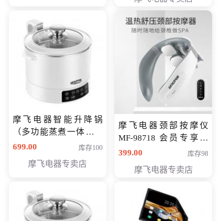
摩飞电器智能升降锅
摩飞电器颈部按摩仪
（多功能蒸煮一体锅）
MF-98718 会员专享价
（智能升降养生锅） 会
699.00
库存100
299元
399.00
库存98
员专享价399元
摩飞电器专卖店
摩飞电器专卖店