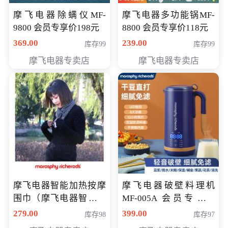
摩飞电器除螨仪MF-
摩飞电器多功能锅MF-
9800 会员专享价198元
8800 会员专享价118元
369.00
239.00
库存99
库存99
摩飞电器专卖店
摩飞电器专卖店
摩飞电器智能加热按摩
摩飞电器破壁料理机
围巾（摩飞电器智能加
MF-005A 会员专享价
热按摩围脖） 会员专享
198元
279.00
399.00
库存98
库存97
价168元