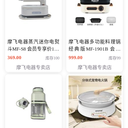
摩飞电器蒸汽迷你电熨
摩飞电器多功能料理锅
斗MF-S8 会员专享价168
经典版MF-1901B 会员
元
专享价399元
369.00
999.00
库存100
库存99
摩飞电器专卖店
摩飞电器专卖店