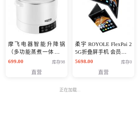
摩飞电器智能升降锅
柔宇 ROYOLE FlexPai 2
（多功能蒸煮一体锅）
5G折叠屏手机 会员专享
（智能升降养生锅） 会
购买价格 4998元
699.00
5698.00
库存98
库存0
员专享价399元
直营
直营
正在加载...