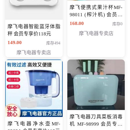
摩飞便携式果汁杯MF-
98011 (榨汁机) 会员专
享价138元
168.00
库存0
摩飞电器智能蓝牙体脂
摩飞电器专卖店
秤 会员专享价118元
149.00
库存494
摩飞电器专卖店
摩飞电器刀具菜板消毒
摩飞电器净水壶MF-
机 MF-98999 会员专享