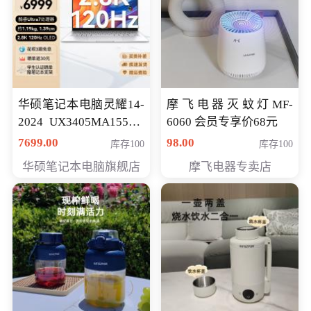
华硕笔记本电脑灵耀14-
摩飞电器灭蚊灯MF-
2024 UX3405MA155夜
6060 会员专享价68元
空蓝 oled 智慧轻薄本 会
7699.00
98.00
库存100
库存100
员专享价6998元
华硕笔记本电脑旗舰店
摩飞电器专卖店