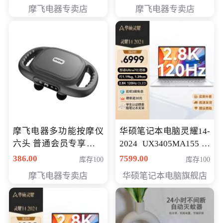
摩飞电器专卖店
摩飞电器专卖店
摩飞电器多功能按摩仪
华硕笔记本电脑灵耀14-
六头 普通会员专享价格
2024 UX3405MA155冰
199元
川银 oled 智慧轻薄本 会
386.00
7599.00
库存100
库存100
员专享价6898元
摩飞电器专卖店
华硕笔记本电脑旗舰店