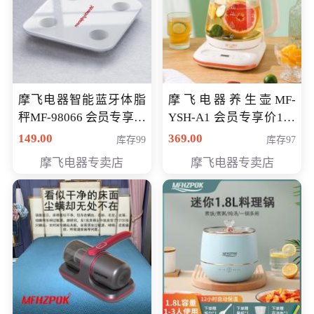
摩飞电器智能蓝牙体脂
摩飞电器养生壶MF-
秤MF-98066 会员专享价
YSH-A1 会员专享价198
98元
元
149.00
369.00
库存99
库存97
摩飞电器专卖店
摩飞电器专卖店