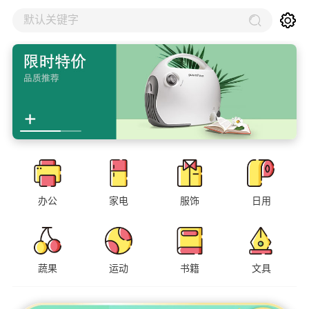
默认关键字
办公
家电
服饰
日用
蔬果
运动
书籍
文具