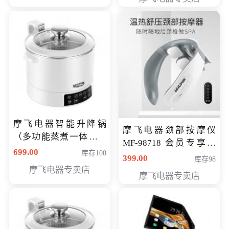
摩飞电器智能升降锅
摩飞电器颈部按摩仪
（多功能蒸煮一体锅）
MF-98718 会员专享价
（智能升降养生锅） 会
699.00
库存100
299元
399.00
库存98
员专享价399元
摩飞电器专卖店
摩飞电器专卖店