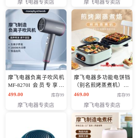
摩飞电器专卖店
摩飞电器专卖店
摩飞电器负离子吹风机
摩飞电器多功能电饼铛
MF-8270I 会员专享价
（别名煎烤蒸煮机） 型
369元
号MF-8888B 会员专享
499.00
469.00
库存99
库存99
价389元
摩飞电器专卖店
摩飞电器专卖店