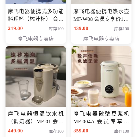
摩飞电器便携式多功能
摩飞电器便携电热水壶
料理杯（榨汁杯） 会员
MF-W08 会员专享价198
专享价118元
元
219.00
439.00
库存100
库存100
摩飞电器专卖店
摩飞电器专卖店
摩飞电器恒温饮水机
摩飞电器破壁豆浆机
（调奶器）MF-01 会员
MF-004A 会员专享价
专享价366元
168元
449.00
359.00
库存100
库存100