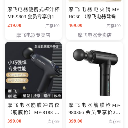
摩飞电器便携式榨汁杯
摩飞电器电火锅MF-
MF-9803 会员专享价138
HG30 （摩飞电器鸳鸯锅
元
MF-HG30 ） 会员专享价
219.00
469.00
库存100
库存100
319元
摩飞电器专卖店
摩飞电器专卖店
摩飞电器筋膜冲击仪
摩飞电器筋膜枪MF-
（筋膜枪）MF-8188 会
980366 会员专享价299
员专享价268元
元
399.00
399.00
库存99
库存98