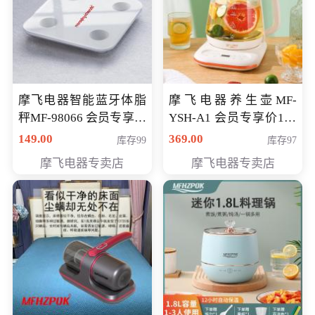
摩飞电器智能蓝牙体脂
摩飞电器养生壶MF-
秤MF-98066 会员专享价
YSH-A1 会员专享价198
98元
元
149.00
369.00
库存99
库存97
摩飞电器专卖店
摩飞电器专卖店