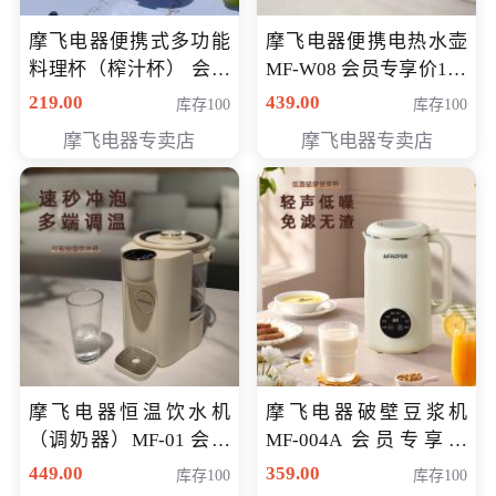
摩飞电器便携式多功能
摩飞电器便携电热水壶
料理杯（榨汁杯） 会员
MF-W08 会员专享价198
专享价118元
元
219.00
439.00
库存100
库存100
摩飞电器专卖店
摩飞电器专卖店
摩飞电器恒温饮水机
摩飞电器破壁豆浆机
（调奶器）MF-01 会员
MF-004A 会员专享价
专享价366元
168元
449.00
359.00
库存100
库存100