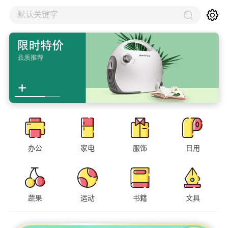
默认关键字
办公
家电
服饰
日用
蔬果
运动
书籍
文具