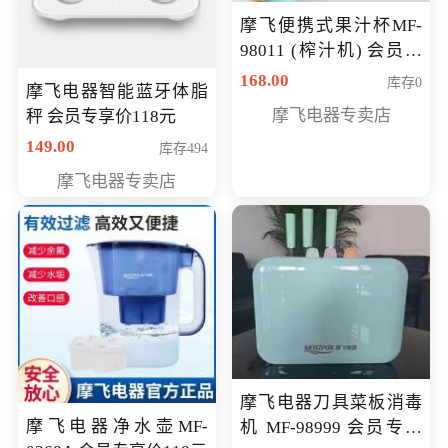
摩飞便携式果汁杯MF-
98011 (榨汁机) 会员专
享价138元
168.00
库存0
摩飞电器智能蓝牙体脂
摩飞电器专卖店
秤 会员专享价118元
149.00
库存494
摩飞电器专卖店
摩飞电器刀具菜板消毒
摩飞电器净水壶MF-
机 MF-98999 会员专享