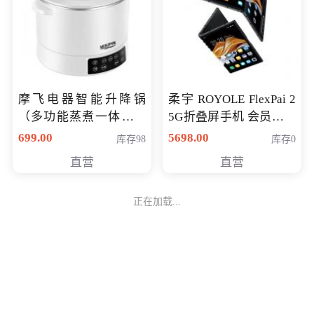
摩飞电器智能升降锅
柔宇 ROYOLE FlexPai 2
（多功能蒸煮一体锅）
5G折叠屏手机 会员专享
（智能升降养生锅） 会
购买价格 4998元
699.00
5698.00
库存98
库存0
员专享价399元
直营
直营
正在加载...