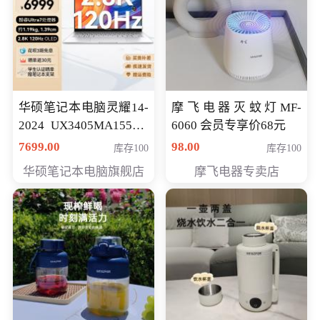
华硕笔记本电脑灵耀14-
摩飞电器灭蚊灯MF-
2024 UX3405MA155夜
6060 会员专享价68元
空蓝 oled 智慧轻薄本 会
7699.00
98.00
库存100
库存100
员专享价6998元
华硕笔记本电脑旗舰店
摩飞电器专卖店