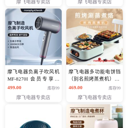
摩飞电器专卖店
摩飞电器专卖店
摩飞电器负离子吹风机
摩飞电器多功能电饼铛
MF-8270I 会员专享价
（别名煎烤蒸煮机） 型
369元
号MF-8888B 会员专享
499.00
469.00
库存99
库存99
价389元
摩飞电器专卖店
摩飞电器专卖店