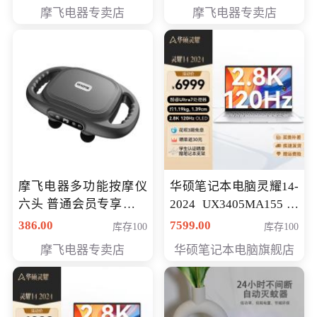
摩飞电器专卖店
摩飞电器专卖店
摩飞电器多功能按摩仪
华硕笔记本电脑灵耀14-
六头 普通会员专享价格
2024 UX3405MA155冰
199元
川银 oled 智慧轻薄本 会
386.00
7599.00
库存100
库存100
员专享价6898元
摩飞电器专卖店
华硕笔记本电脑旗舰店