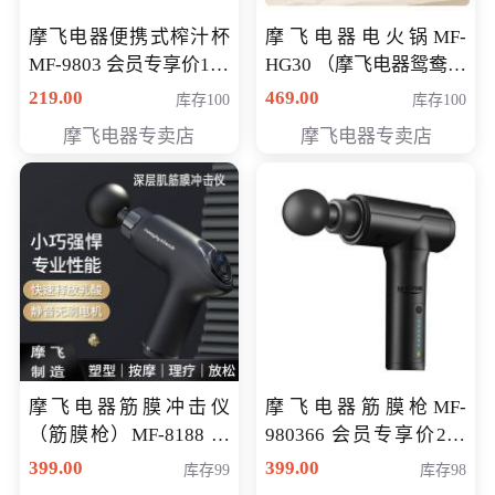
摩飞电器便携式榨汁杯
摩飞电器电火锅MF-
MF-9803 会员专享价138
HG30 （摩飞电器鸳鸯锅
元
MF-HG30 ） 会员专享价
219.00
469.00
库存100
库存100
319元
摩飞电器专卖店
摩飞电器专卖店
摩飞电器筋膜冲击仪
摩飞电器筋膜枪MF-
（筋膜枪）MF-8188 会
980366 会员专享价299
员专享价268元
元
399.00
399.00
库存99
库存98