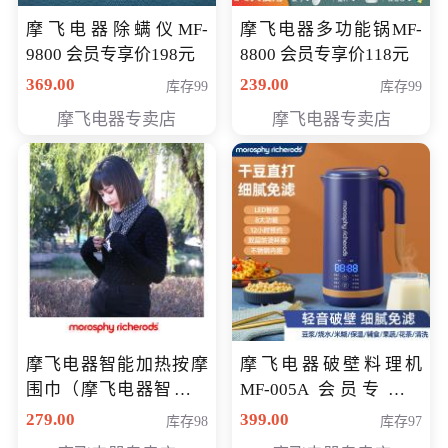
摩飞电器除螨仪MF-
摩飞电器多功能锅MF-
9800 会员专享价198元
8800 会员专享价118元
369.00
239.00
库存99
库存99
摩飞电器专卖店
摩飞电器专卖店
摩飞电器智能加热按摩
摩飞电器破壁料理机
围巾（摩飞电器智能加
MF-005A 会员专享价
热按摩围脖） 会员专享
198元
279.00
399.00
库存98
库存97
价168元