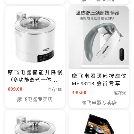
摩飞电器智能升降锅
摩飞电器颈部按摩仪
（多功能蒸煮一体锅）
MF-98718 会员专享价
（智能升降养生锅） 会
699.00
库存100
299元
399.00
库存98
员专享价399元
摩飞电器专卖店
摩飞电器专卖店