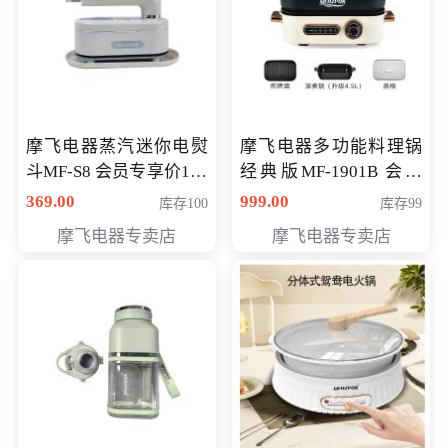
摩飞电器蒸汽迷你电熨
摩飞电器多功能料理锅
斗MF-S8 会员专享价168
经典版MF-1901B 会员
元
专享价399元
369.00
999.00
库存100
库存99
摩飞电器专卖店
摩飞电器专卖店